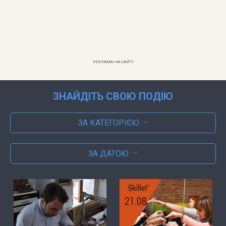
РЕКЛАМА НА САЙТІ
ЗНАЙДІТЬ СВОЮ ПОДІЮ
ЗА КАТЕГОРІЄЮ
ЗА ДАТОЮ