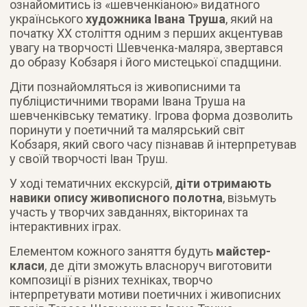
ознайомитись із «шевченкіаною» видатного
українського
художника Івана Труша
, який на
початку ХХ століття одним з перших акцентував
увагу на творчості Шевченка-маляра, звертався
до образу Кобзаря і його мистецької спадщини.
Діти познайомляться із живописними та
публіцистичними творами Івана Труша на
шевченківську тематику. Ігрова форма дозволить
поринути у поетичний та малярський світ
Кобзаря, який свого часу пізнавав й інтерпретував
у своїй творчості Іван Труш.
У ході тематичних екскурсій,
діти отримають
навики опису живописного полотна
, візьмуть
участь у творчих завданнях, вікторинах та
інтерактивних іграх.
Елементом кожного заняття будуть
майстер-
класи
, де діти зможуть власноруч виготовити
композиції в різних техніках, творчо
інтерпретувати мотиви поетичних і живописних