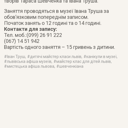
творів Тараса Шевченка та Івана Труша.
Заняття проводяться в музеї Івана Труша за
обов’язковим попереднім записом.
Початок занять о 12 годині та о 14 годині.
Контакти для запису:
Тел. моб.:(099) 26 91 222
(067) 14 51 942
Вартість одного заняття – 15 гривень з дитини.
#
Іван Труш
, #
дитячі майстер класи львів
, #
канікули в музеї
,
#
львівська афіша музеїв
, #
майстер клас для дітей львів
,
#
мистецька афіша львова
, #
шевченкіана