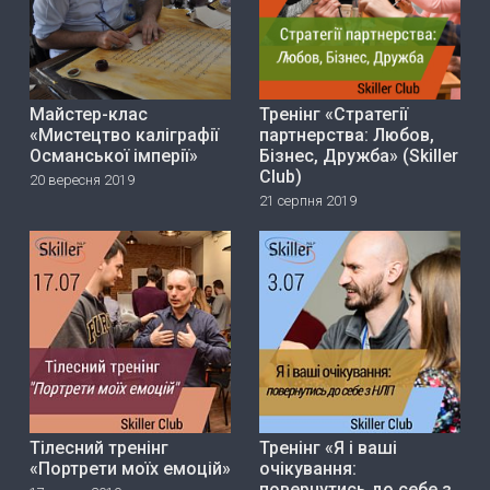
Майстер-клас
Тренінг «Стратегії
«Мистецтво каліграфії
партнерства: Любов,
Османської імперії»
Бізнес, Дружба» (Skiller
Club)
20 вересня 2019
21 серпня 2019
Тілесний тренінг
Тренінг «Я і ваші
«Портрети моїх емоцій»
очікування:
повернутись до себе з