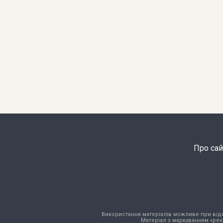
Про сай
Використання матеріалів можливе при відкри
Матеріал з маркуванням «рек