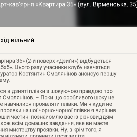
рт-кав’ярня «Квартира 35»
(
вул. Вірменська, 35
хід вільний
артира 35» (2-й поверх «Дзиґи») відбудеться
5х5». Цього разу учасники клубу навчаться
 Куратор Костянтин Смолянінов анонсує першу
ему.
ся відзняті плівки з шокуючою правдою про
тя Смолянінов. – Поки що особливого шоку не
е навчилися проявляти плівки. Ми нікуди не
 проявки нашої чорно-чорної плівки я вирішив
ершій частині познайомлю вас із різновиддям
також всім домашнє завдання, яке ви маєте
я мистецтву проявки. Ну, а крім того, я
 відзняти, проявити і розгледіти.