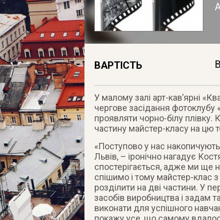
А
В
ВАРТІСТЬ
У малому залі арт-кав’ярні «Кв
чергове засідання фотоклубу «
проявляти чорно-білу плівку.
частину майстер-класу на цю т
«Поступово у нас накопичують
Львів, – іронічно нагадує Кос
спостерігається, адже ми ще н
спішимо і тому майстер-клас з
розділити на дві частини. У п
засобів виробництва і задам 
виконати для успішного навчанн
покажу усе, що самому вдалося