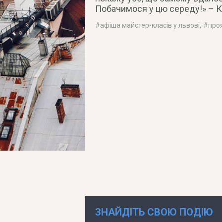
Побачимося у цю середу!» – К
#
афіша майстер-класів у львові
, #
про
ЗНАЙДІТЬ СВОЮ ПОДІЮ