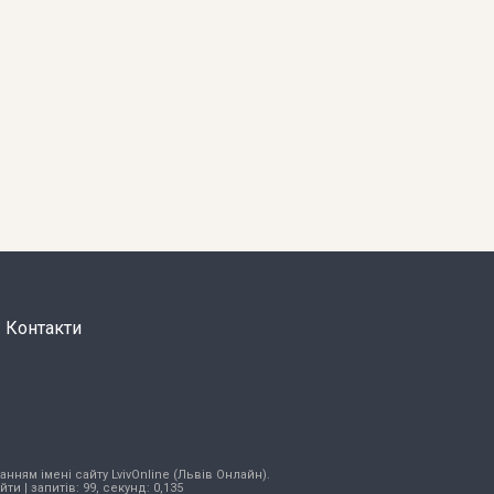
Контакти
нням імені сайту LvivOnline (Львів Онлайн).
ійти
| запитів: 99, секунд: 0,135