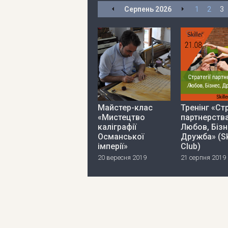
Серпень
2026
1
2
3
Майстер-клас
Тренінг «Стр
«Мистецтво
партнерства
каліграфії
Любов, Бізн
Османської
Дружба» (Sk
імперії»
Club)
20 вересня 2019
21 серпня 2019