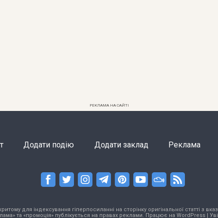
РЕКЛАМА НА САЙТІ
т
Додати подію
Додати заклад
Реклама
тому для індексування гіперпосиланні на сторінку оригінальної статті з вказа
лама» та «промоція» публікується на правах реклами. Працює на
WordPress
|
Ув