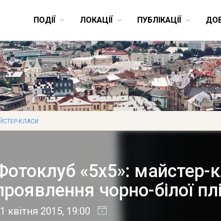
ПОДІЇ
ЛОКАЦІЇ
ПУБЛІКАЦІЇ
ДО
ЙСТЕР-КЛАСИ
Фотоклуб «5х5»: майстер-к
проявлення чорно-білої пл
1 квітня 2015
, 19:00