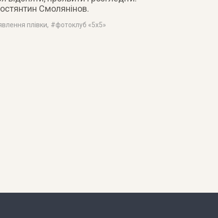
остянтин Смолянінов.
явлення плівки
, #
фотоклуб «5х5»