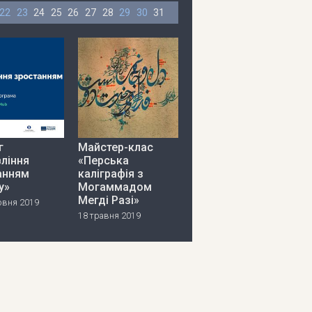
22
23
24
25
26
27
28
29
30
31
г
Майстер-клас
ління
«Перська
анням
каліграфія з
у»
Могаммадом
Мегді Разі»
рвня 2019
18 травня 2019