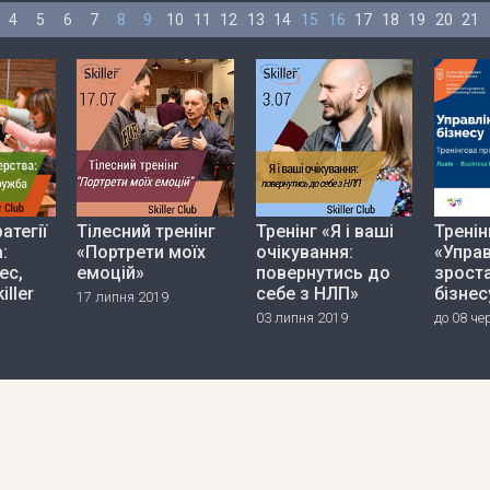
4
5
6
7
8
9
10
11
12
13
14
15
16
17
18
19
20
21
атегії
Тілесний тренінг
Тренінг «Я і ваші
Тренін
:
«Портрети моїх
очікування:
«Управ
ес,
емоцій»
повернутись до
зрост
iller
себе з НЛП»
бізнес
17 липня 2019
03 липня 2019
до 08 че