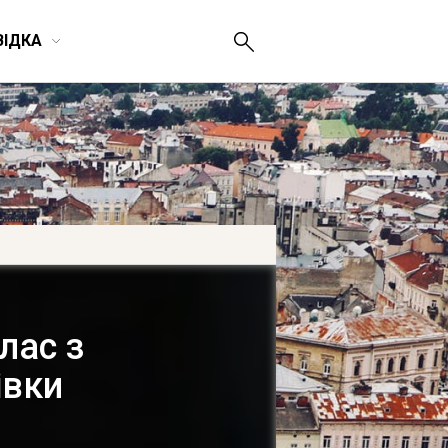
ВІДКА
лас з
івки