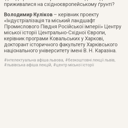
приживалися на східноєвропейському ґрунті?
Володимир Куліков
– керівник проекту
«Індустріалізація та міський ландшафт
Промислового Півдня Російської імперії» Центру
міської історії Центрально-Східної Європи,
керівник програми Ковальських у Харкові,
докторант історичного факультету Харківського
національного університету імені В. Н. Каразіна.
#
інтелектуальна афіша львова
, #
безкоштовні лекції львів
,
#
львівська афіша лекцій
, #
центр міської історії