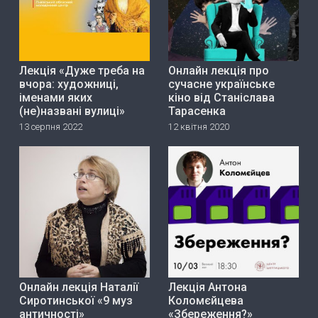
Лекція «Дуже треба на
Онлайн лекція про
вчора: художниці,
сучасне українське
іменами яких
кіно від Станіслава
(не)названі вулиці»
Тарасенка
13 серпня 2022
12 квітня 2020
Онлайн лекція Наталії
Лекція Антона
Сиротинської «9 муз
Коломєйцева
античності»
«Збереження?»