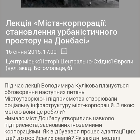
Лекція «Міста-корпорації:
становлення урбаністичного
простору на Донбасі»
16 січня 2015
, 17:00
Центр міської історії Центрально-Східної Європи
(
вул. акад. Богомольця, 6
)
Під час лекції Володимира Кулікова планується
обговорення наступних питань:
Містоутворюючі підприємства створювали
соціальну інфраструктуру міст-корпорацій. З якою
метою вони це робили?
Чимало міст Донбасу утворились навколо
підприємств, заснованих іноземними
корпораціями. Як відбувався процес адаптації цих
ідей до російських реалій? Як західні моделі