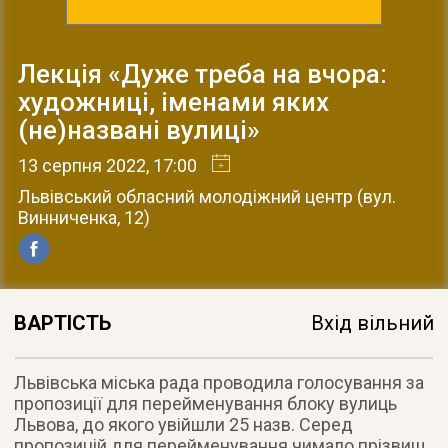
Лекція «Дуже треба на вчора:
художниці, іменами яких
(не)названі вулиці»
13 серпня 2022
, 17:00
Львівський обласний молодіжний центр
(
вул.
Винниченка, 12
)
ВАРТІСТЬ
Вхід вільний
Львівська міська рада проводила голосування за
пропозиції для перейменування блоку вулиць
Львова, до якого увійшли 25 назв. Серед
пропозицій для перейменування чимало прізвищ