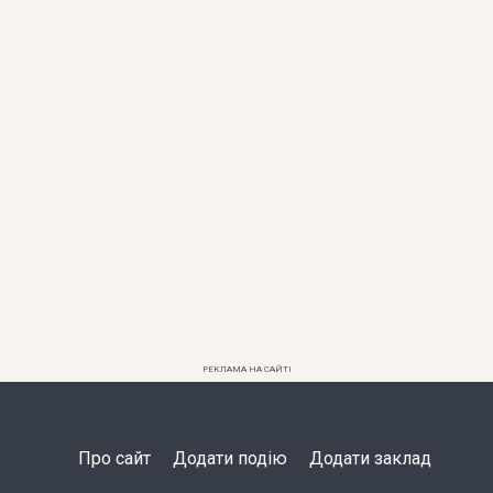
РЕКЛАМА НА САЙТІ
Про сайт
Додати подію
Додати заклад