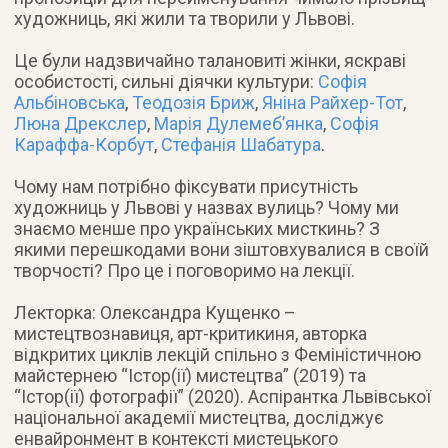
художниць, які жили та творили у Львові.
⠀
Це були надзвичайно талановиті жінки, яскраві
особистості, сильні діячки культури:
Софія
Альбіновська
,
Теодозія Бриж
,
Яніна Райхер-Тот
,
Люна Дрекслер
,
Марія Дулемеб’янка
,
Софія
Караффа-Корбут
,
Стефанія Шабатура
.
⠀
Чому нам потрібно фіксувати присутність
художниць у Львові у назвах вулиць? Чому ми
знаємо менше про українських мисткинь? З
якими перешкодами вони зіштовхувалися в своїй
творчості? Про це і поговоримо на лекції.
⠀
Лекторка: Олександра Кущенко –
мистецтвознавиця, арт-критикиня, авторка
відкритих циклів лекцій спільно з Феміністичною
майстернею “Істор(ії) мистецтва” (2019) та
“Істор(ії) фотографії” (2020). Аспірантка Львівської
національної академії мистецтва, досліджує
енвайронмент в контексті мистецького