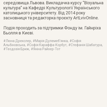
середовища Львова. Викладачка курсу “Візуальна
культура” на Кафедрі Культурології Українського
католицького університету. Від 2014 року
засновниця та редакторка проєкту ArtLvivOnline.
⠀
Подія проходить за підтримки Фонду ім. Гайнріха
Бьолля в Києві.
#
Люна Дрекслер
, #
Марія Дулемеб'янка
, #
Софія
Альбіновська
, #
Софія Караффа-Корбут
, #
Стефанія Шабатура
,
#
Теодозія Бриж
, #
Яніна Райхер-Тот