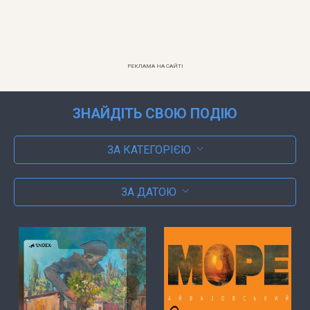
РЕКЛАМА НА САЙТІ
ЗНАЙДІТЬ СВОЮ ПОДІЮ
ЗА КАТЕГОРІЄЮ
ЗА ДАТОЮ