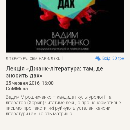
Вхід: 30 грн
ЛІТЕРАТУРА
,
СЕМІНАРИ/ЛЕКЦІЇ
Лекція «Джанк-література: там, де
зносить дах»
25 червня 2016
, 16:00
CoMMuna
Вадим Мірошниченко – кандидат культурології та
літератор (Харків) читатиме лекцію про ненормативне
письмо; про тексти, які руйнують усталені канони
літератури і змінюють матрицю