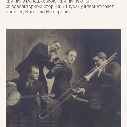
критику з менеджеркою, критикинею та
співредакторкою сторінки «Штука» у інтернет-газеті
Zbruc.eu, Євгенією Нестерович