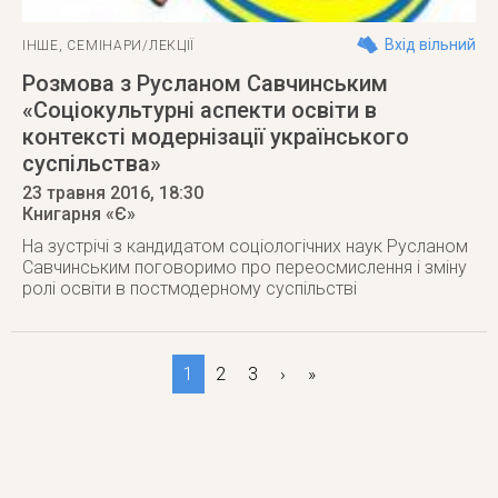
Вхід вільний
ІНШЕ
,
СЕМІНАРИ/ЛЕКЦІЇ
Розмова з Русланом Савчинським
«Соціокультурні аспекти освіти в
контексті модернізації українського
суспільства»
23 травня 2016
, 18:30
Книгарня «Є»
На зустрічі з кандидатом соціологічних наук Русланом
Савчинським поговоримо про переосмислення і зміну
ролі освіти в постмодерному суспільстві
1
2
3
›
»