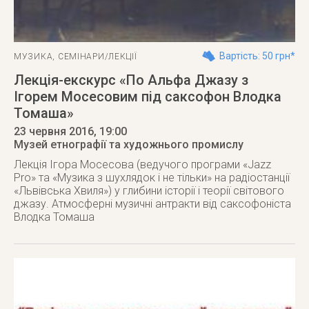
Вартість: 50 грн*
МУЗИКА
,
СЕМІНАРИ/ЛЕКЦІЇ
Лекція-екскурс «По Альфа Джазу з
Ігорем Мосесовим під саксофон Влодка
Томаша»
23 червня 2016
, 19:00
Музей етнографії та художнього промислу
Лекція Ігора Мосесова (ведучого програми «Jazz
Pro» та «Музика з шухлядок і не тільки» на радіостанції
«Львівська Хвиля») у глибини історії і теорії світового
джазу. Атмосферні музичні антракти від саксофоніста
Влодка Томаша