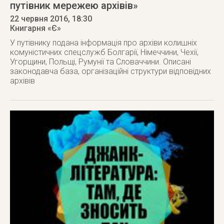
путівник мережею архівів»
22 червня 2016
, 18:30
Книгарня «Є»
У путівнику подана інформація про архіви колишніх
комуністичних спецслужб Болгарії, Німеччини, Чехії,
Угорщини, Польщі, Румунії та Словаччини. Описані
законодавча база, організаційні структури відповідних
архівів