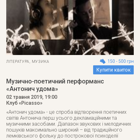
150 - 500 грн
ЛІТЕРАТУРА
,
МУЗИКА
Купити квиток
Музично-поетичний перформанс
«Антонич удома»
02 травня 2019
, 19:00
Клуб «Picasso»
«Антонич удома» - це спроба відтворення поетичних
світів Антонича перш усього декламаційними та
музичними засобами. Діапазон звукових і мелодичних
пошуків максимально широкий – від традиційного
лемківського фольку до построкової психоделії