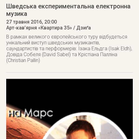
Шведська експериментальна електронна
музика
27 травня 2016
, 20:00
Арт-кав’ярня «Квартира 35» / Дзиґа
В рамках великого європейського туру відбудеться
унікальний виступ шведських музикантів,
саундартистів та перформерів: Ізака Ельдга (Isak Eldh),
Довіда Собеля (David Sabel) та Крістіана Палліна
(Christian Pallin)