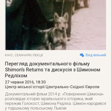
Вхід вільний
КІНО
,
СЕМІНАРИ/ЛЕКЦІЇ
Перегляд документального фільму
Shimon’s Returns та дискусія з Шимоном
Редліхом
27 червня 2016
, 18:30
Центр міської історії Центрально-Східної Європи
Документальний фільм 2014 р. «Повернення Шимона»
розповідає історію ізраїльського історика, який
пережив Голокост, Шимона Редліха. Шимон народився
у тодішньому польському Львові