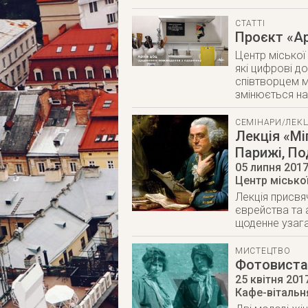
СТАТТІ
Проєкт «Ар
Центр міської 
які цифрові до
співтворцем м
змінюється на
СЕМІНАРИ/ЛЕКЦ
Лекція «Мі
Парижі, Под
05 липня 201
Центр міської
Лекція присвя
єврейства та а
щоденне узага
МИСТЕЦТВО
Фотовиста
25 квітня 201
Кафе-вітальня