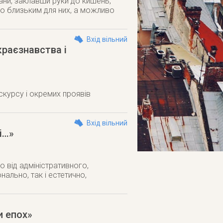
тани, заклавши руки до кишень,
во близьким для них, а можливо
Вхід вільний
краєзнавства і
скурсу і окремих проявів
Вхід вільний
і…»
 від адміністративного,
ально, так і естетично,
и епох»