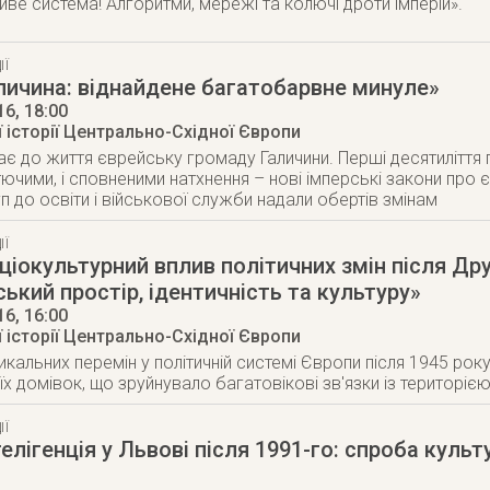
иве система! Алгоритми, мережі та колючі дроти імперій».
ІЇ
личина: віднайдене багатобарвне минуле»
16
, 18:00
 історії Центрально-Східної Європи
ає до життя єврейську громаду Галичини. Перші десятиліття 
ітючими, і сповненими натхнення – нові імперські закони про
п до освіти і військової служби надали обертів змінам
ІЇ
ціокультурний вплив політичних змін після Дру
ський простір, ідентичність та культуру»
16
, 16:00
 історії Центрально-Східної Європи
икальних перемін у політичній системі Європи після 1945 рок
оїх домівок, що зруйнувало багатовікові зв'язки із територі
ІЇ
телігенція у Львові після 1991-го: спроба куль