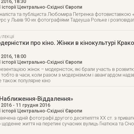
 2016
, 18:30
 історії Центрально-Східної Європи
рналіста та публіциста Любомира Петренка фотовиставкою
рс у Львів 90-их фотографіями Тадеуша Рольке і розповідат
/ЛЕКЦІЇ
дерністки про кіно. Жінки в кінокультурі Крак
 2016
, 18:00
 історії Центрально-Східної Європи
резентацією жінок – модерністок, які брали участь в розвитк
, тобто в часи, коли разом з модернізмом і авангардом над
е також популярне кіно
«Наближення-Віддалення»
 2016
- 11 грудня 2016
 історії Центрально-Східної Європи
вячена одній фотографії другого десятиліття XX ст. з прива
щоденне життя на перетині сучасних вулиць Гнатюка та Січов