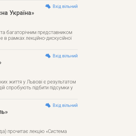
Вхід вільний
сна Україна»
 та багаторічним представником
в рамках лекційно-дискусійної
Вхід вільний
»
яких життя у Львові є результатом
дій спробують підбити підсумки у
Вхід вільний
ль»
ада) прочитає лекцію «Система