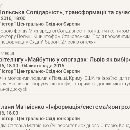
ІЇ
ольська Солідарність, трансформації та суча
 2016
, 18:00
 історії Центрально-Східної Європи
овою фонду Міжнародної Солідарності, колишнім політиком
ектору Польщі Кшиштофом Становським. Подія проходитиме 
сформації у Східній Європі: 27 років опісля»
/ЛЕКЦІЇ
ітелінґу «Майбутнє у спогадах: Львів як вибір
16
, 18:30
- 04 листопада 2016
 історії Центрально-Східної Європи
річі з молодими людьми з Польщі, Криму, США та Ізраїлю, для 
ру. Наприкінці форуму філософи, історики та дослідники сту
ьної дискусії
тлани Матвієнко «Інформація/система/контро
16
, 18:00
 історії Центрально-Східної Європи
діа Світлана Матвієнко (Університет Західного Онтаріо, Кан