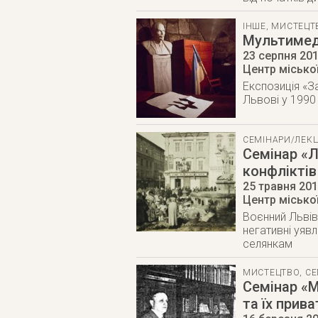
ІНШЕ
,
МИСТЕЦТ
Мультимед
23 серпня 20
Центр міської
Експозиція «З
Львові у 1990 
СЕМІНАРИ/ЛЕКЦ
Семінар «Л
конфліктів
25 травня 20
Центр міської
Воєнний Львів
негативні уяв
селянкам
МИСТЕЦТВО
,
СЕ
Семінар «М
та їх прива