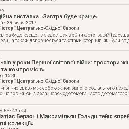
ВО
ійна виставка «Завтра буде краще»
16
- 29 січня 2017
 історії Центрально-Східної Європи
автра буде краще» складається з 50-ти фотографій Тадеуша
році, а також доповнюється текстами істориків, які були сві
ІЇ
ьвів у роки Першої світової війни: простори ж
 та компромісів»
16
, 15:30
 історії Центрально-Східної Європи
 «примирював» між собою жінок різного соціального поход
лення про жінок із села. Взаємодопомога часто допомагала в
МІНАРИ/ЛЕКЦІЇ
атіас Берзон і Максимільян Гольдштейн: євре
тні колекції»