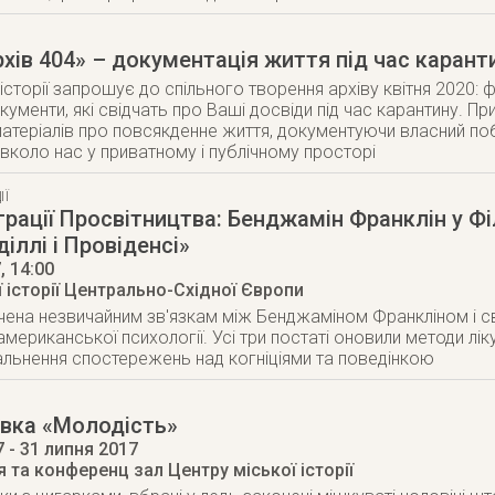
хів 404» – документація життя під час карант
історії запрошує до спільного творення архіву квітня 2020: фо
кументи, які свідчать про Ваші досвіди під час карантину. П
атеріалів про повсякденне життя, документуючи власний побу
вколо нас у приватному і публічному просторі
ІЇ
грації Просвітництва: Бенджамін Франклін у Фі
іллі і Провіденсі»
7
, 14:00
 історії Центрально-Східної Європи
чена незвичайним зв'язкам між Бенджаміном Франкліном і 
мериканської психології. Усі три постаті оновили методи лік
льнення спостережень над когніціями та поведінкою
вка «Молодість»
7
- 31 липня 2017
 та конференц зал Центру міської історії