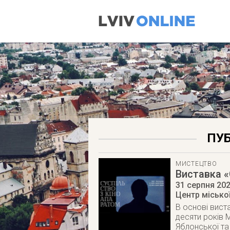
ПУБ
МИСТЕЦТВО
Виставка «
31 серпня 20
Центр міської
В основі вист
десяти років М
Яблонської та