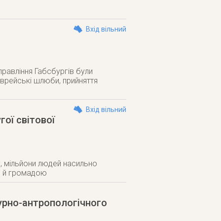
Вхід вільний
правління Габсбургів були
 єврейські шлюби, прийняття
Вхід вільний
гої світової
у, мільйони людей насильно
єю й громадою
турно-антропологічного