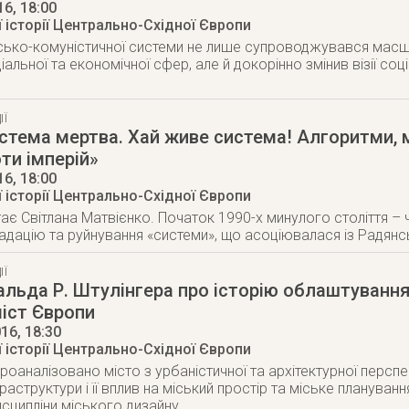
16
, 18:00
 історії Центрально-Східної Європи
сько-комуністичної системи не лише супроводжувався мас
ціальної та економічної сфер, але й докорінно змінив візії соц
ІЇ
стема мертва. Хай живе система! Алгоритми, 
ти імперій»
16
, 18:00
 історії Центрально-Східної Європи
ає Світлана Матвієнко. Початок 1990-х минулого століття – 
адацію та руйнування «системи», що асоціювалася із Радя
ІЇ
альда Р. Штулінгера про історію облаштування
іст Європи
016
, 18:30
 історії Центрально-Східної Європи
проаналізовано місто з урбаністичної та архітектурної перспе
фраструктури і її вплив на міський простір та міське плануван
исципліни міського дизайну