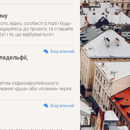
ину
то, відео, особисті історії і будь-
риєднуйтесь до проєкту та ставайте
т і те, що відбувається і
Вхід вільний
ладельфії,
світом східноєвропейського
ування «душі» або «психіки» через
Вхід вільний