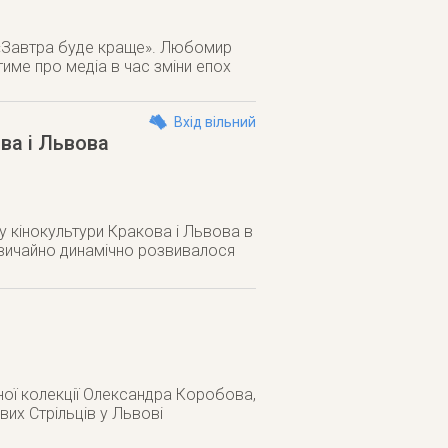
 «Завтра буде краще». Любомир
име про медіа в час зміни епох
Вхід вільний
ова і Львова
у кінокультури Кракова і Львова в
звичайно динамічно розвивалося
тної колекції Олександра Коробова,
их Стрільців у Львові