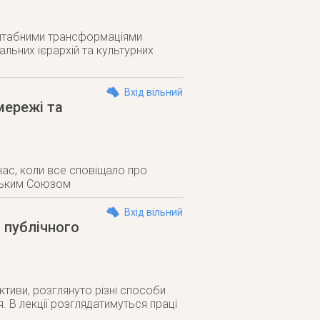
штабними трансформаціями
іальних ієрархій та культурних
Вхід вільний
мережі та
час, коли все сповіщало про
нським Союзом
Вхід вільний
 публічного
ктиви, розглянуто різні способи
ня. В лекції розглядатимуться праці