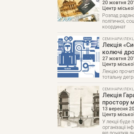
20 жовтня 20
Центр міської
Розпад радян
політичної, со
координат
СЕМІНАРИ/ЛЕКЦ
Лекція «Си
колючі дро
27 жовтня 20
Центр міської
Лекцію прочит
тотальну дегр
СЕМІНАРИ/ЛЕКЦ
Лекція Гар
простору м
13 вересня 2
Центр міської
У лекції буде 
організації ін
від початків д