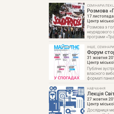
СЕМІНАРИ/ЛЕКЦ
Розмова «П
17 листопада
Центр міської
Розмова з гол
неурядового с
програми «Тран
ІНШЕ
,
СЕМІНАРИ
Форум стор
31 жовтня 20
Центр міської
Публічні зуст
власного вибо
форматі панел
НАВЧАННЯ
Лекція Сві
27 жовтня 20
Центр міської
Дослідниця ме