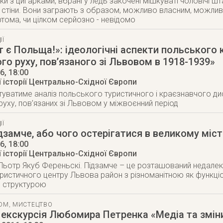
ки з цигарками, вбрані у ледь закочені мішкуваті чоловічі ш
і стіни. Вони заграють з образом, можливо власним, можли
тома, чи цілком серйозно - невідомо
ІЇ
т є Польща!»: ідеологічні аспекти польського 
го руху, пов’язаного зі Львовом в 1918-1939»
16
, 18:00
 історії Центрально-Східної Європи
туватиме аналіз польського туристичного і краєзнавчого ди
руху, пов’язаних зі Львовом у міжвоєнний період
ІЇ
дзамче, або чого остерігатися в великому міст
16
, 18:00
 історії Центрально-Східної Європи
Пьотр Якуб Ференьскі. Підзамче – це розташований недалеко
уристичного центру Львова район з різноманітною як функціон
ю структурою
ТОМ
,
МИСТЕЦТВО
екскурсія Любомира Петренка «Медіа та змін