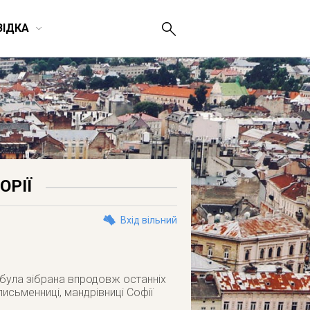
ВІДКА
ОРІЇ
Вхід вільний
а була зібрана впродовж останніх
письменниці, мандрівниці Софії