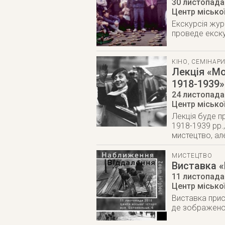
30 листопада
Центр міської
Екскурсія жу
проведе екску
КІНО
,
СЕМІНАРИ
Лекція «Мо
1918-1939»
24 листопада
Центр міської
Лекція буде п
1918-1939 рр.
мистецтво, ал
МИСТЕЦТВО
Виставка 
11 листопада
Центр міської
Виставка прис
де зображено 