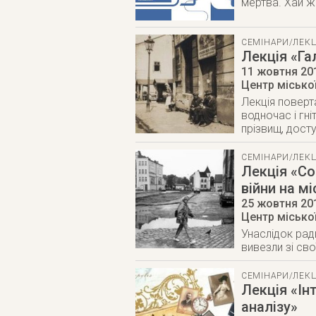
мертва. Хай ж
СЕМІНАРИ/ЛЕКЦ
Лекція «Га
11 жовтня 20
Центр міської
Лекція поверт
водночас і гн
прізвищ, досту
СЕМІНАРИ/ЛЕКЦ
Лекція «Со
війни на мі
25 жовтня 20
Центр міської
Унаслідок рад
вивезли зі св
СЕМІНАРИ/ЛЕКЦ
Лекція «Ін
аналізу»