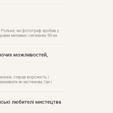
 Рольке, які фотограф зробив у
дками мінливих і непевних 90-их
іночих можливостей,
ження, стирав ворожість і
иживати як містянкам, так і
йські любителі мистецтва