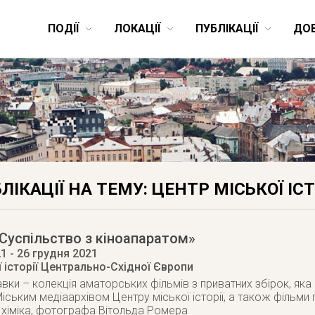
ПОДІЇ
ЛОКАЦІЇ
ПУБЛІКАЦІЇ
ДО
ЛІКАЦІЇ НА ТЕМУ: ЦЕНТР МІСЬКОЇ ІСТ
Суспільство з кіноапаратом»
21
- 26 грудня 2021
 історії Центрально-Східної Європи
авки – колекція аматорських фільмів з приватних збірок, як
іським медіаархівом Центру міської історії, а також фільми 
 хіміка, фотографа Вітольда Ромера