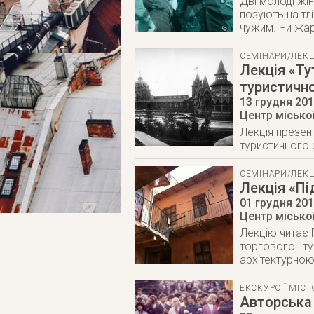
Дві молоді жін
позують на тл
чужим. Чи жар
СЕМІНАРИ/ЛЕКЦ
Лекція «Ту
туристично
13 грудня 20
Центр міської
Лекція презен
туристичного 
СЕМІНАРИ/ЛЕКЦ
Лекція «Пі
01 грудня 20
Центр міської
Лекцію читає 
торгового і т
архітектурно
ЕКСКУРСІЇ МІС
Авторська 