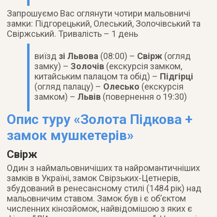
Запрошуємо Вас оглянути чотири мальовничі
замки: Підгорецький, Олеський, Золочівський та
Свіржський. Тривалість – 1 день
виїзд
зі Львова
(08:00) –
Свірж
(огляд
замку) –
Золочів
(екскурсія замком,
китайським палацом та обід) –
Підгірці
(огляд палацу) –
Олесько
(екскурсія
замком) –
Львів
(повернення о 19:30)
Опис туру «Золота Підкова +
замок мушкетерів»
Свірж
Один з наймальовничіших та найромантичніших
замків в Україні, замок Свірзьких-Цетнерів,
збудований в ренесансному стилі (1484 рік) над
мальовничим ставом. Замок був і є об’єктом
численних кінозйомок, найвідомішою з яких є