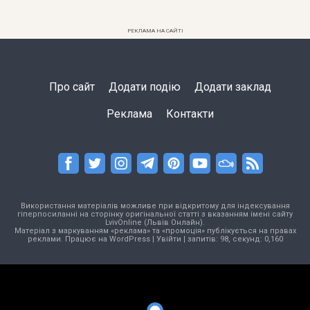
РЕКЛАМА НА САЙТІ
Про сайт
Додати подію
Додати заклад
Реклама
Контакти
Використання матеріалів можливе при відкритому для індексування
гіперпосиланні на сторінку оригінальної статті з вказанням імені сайту
LvivOnline (Львів Онлайн).
Матеріал з маркуванням «реклама» та «промоція» публікується на правах
реклами. Працює на
WordPress
|
Увійти
| запитів: 98, секунд: 0,160