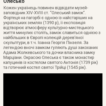
Олесько
Кожен українець повинен відвідати музей-
заповідник XIV-XVIII ст. “Олеський замок”.
Фортеця на пагорбі є одною із найстаріших на
українських землях (1390 р), її експозиція
відтворює атмосферу культурно-мистецького
життя минулих століть, замок славиться однією з
найбільших в Європі колекцій дерев’яної
скульптури, в т.ч. Іоанна Георгія Пінзеля. За
легендою вночі замком гуляють душі закоханих
Адама Жолкевського та дочки власника замку
Марціани. Окрасою Олеська є також монастир
капуцинів із костелом святого Антонія (1739 рік)
та готичний костел святої Трійці (1545 рік).