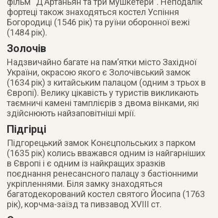
фільм “Д’Артаньян та три мушкетери”. Неподалік
фортеці також знаходяться костел Успіння
Богородиці (1546 рік) та руїни оборонної вежі
(1484 рік).
Золочів
Надзвичайно багате на пам’ятки місто Західної
України, окрасою якого є Золочівський замок
(1634 рік) з китайським палацом (одним з трьох в
Європі). Велику цікавість у туристів викликають
таємничі камені тамплієрів з двома вінками, які
здійснюють найзаповітніші мрії.
Підгірці
Підгорецький замок Конєцпольських з парком
(1635 рік) колись вважався одним із найгарніших
в Європі і є одним із найкращих зразків
поєднання ренесансного палацу з бастіонними
укріпленнями. Біля замку знаходяться
багатодекорований костел святого Йосипа (1763
рік), корчма-заїзд та пивзавод XVIII ст.