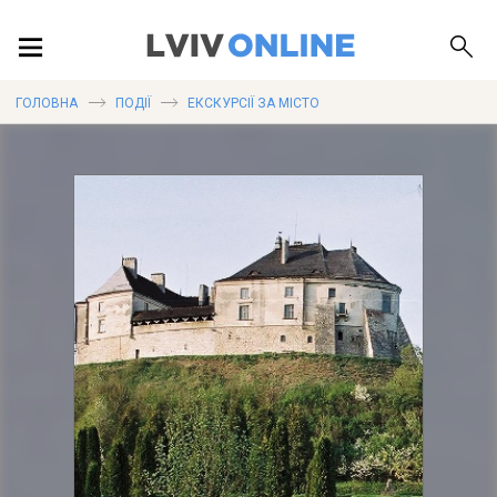
ПОДІЇ
ГОЛОВНА
ПОДІЇ
ЕКСКУРСІЇ ЗА МІСТО
ЛОКАЦІЇ
ПУБЛІКАЦІЇ
ДОВІДКА