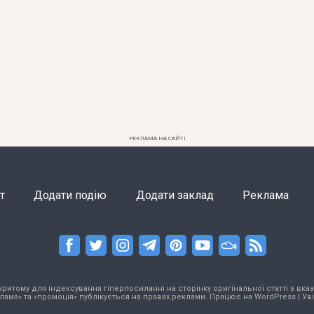
РЕКЛАМА НА САЙТІ
т
Додати подію
Додати заклад
Реклама
тому для індексування гіперпосиланні на сторінку оригінальної статті з вказа
лама» та «промоція» публікується на правах реклами. Працює на
WordPress
|
Ув