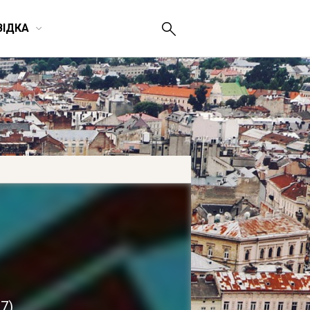
ВІДКА
27
)