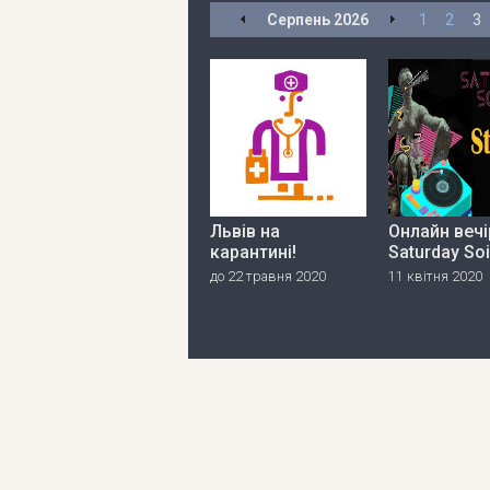
Серпень
2026
1
2
3
Львів на
Онлайн вечі
карантині!
Saturday So
до 22 травня 2020
11 квітня 2020