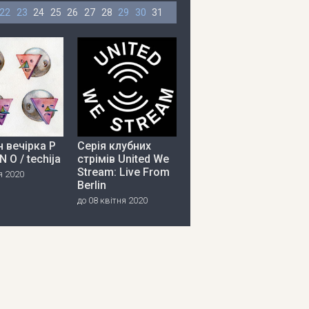
22
23
24
25
26
27
28
29
30
31
 вечірка P
Серія клубних
 N O / techija
стрімів United We
Stream: Live From
я 2020
Berlin
до 08 квітня 2020