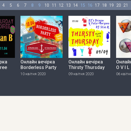
4
5
6
7
8
9
10
11
12
13
14
15
16
17
18
19
20
21
рка
Онлайн вечірка
Онлайн вечірка
Онлайн
iree
Borderless Party
Thirsty Thursday
O V I L
10 квітня 2020
09 квітня 2020
06 квітн