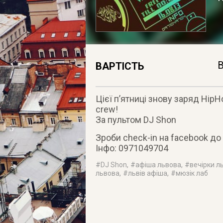
В
ВАРТІСТЬ
Цієї п’ятниці знову заряд Hip
crew!
За пультом DJ Shon
Зроби check-in на facebook до
Інфо: 0971049704
#
DJ Shon
, #
афіша львова
, #
вечірки л
львова
, #
львів афіша
, #
мюзік лаб