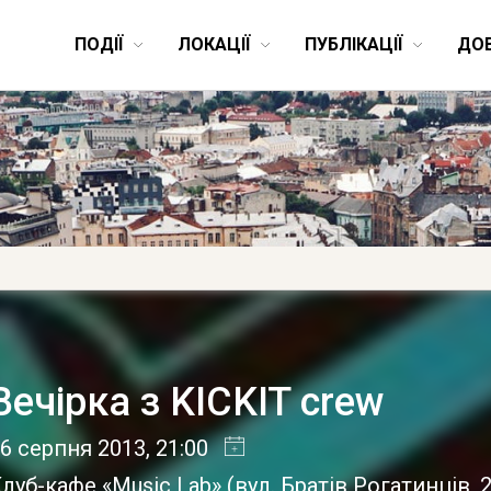
ПОДІЇ
ЛОКАЦІЇ
ПУБЛІКАЦІЇ
ДО
Вечірка з KICKIT crew
6 серпня 2013
, 21:00
луб-кафе «Music Lab»
(
вул. Братів Рогатинців, 