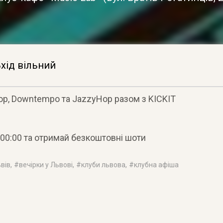
хід вільний
Hop, Downtempo та JazzyHop разом з KICKIT
 00:00 та отримай безкоштовні шоти
ьвів
, #
вечірки у Львові
, #
клуби львова
, #
клубна афіша