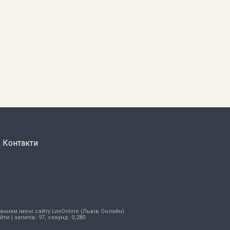
Контакти
нням імені сайту LvivOnline (Львів Онлайн).
ійти
| запитів: 97, секунд: 0,280