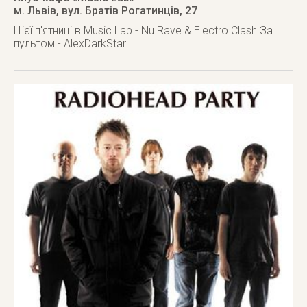
м. Львів
,
вул. Братів Рогатинців, 27
Цієї п'ятниці в Music Lab - Nu Rave & Electro Clash За
пультом - AlexDarkStar