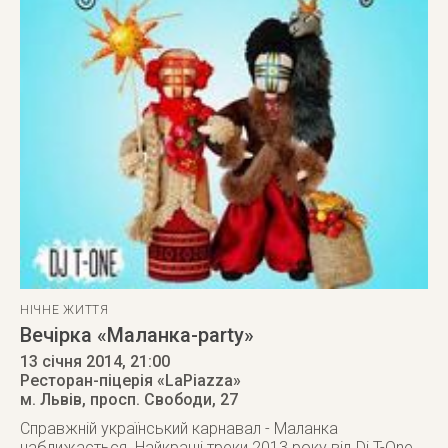
НІЧНЕ ЖИТТЯ
Вечірка «Маланка-party»
13 січня 2014
, 21:00
Ресторан-піцерія «LaPiazza»
м. Львів
,
просп. Свободи, 27
Справжній український карнавал - Маланка
наближається. Найкращі треки 2013 року від Dj T-One,