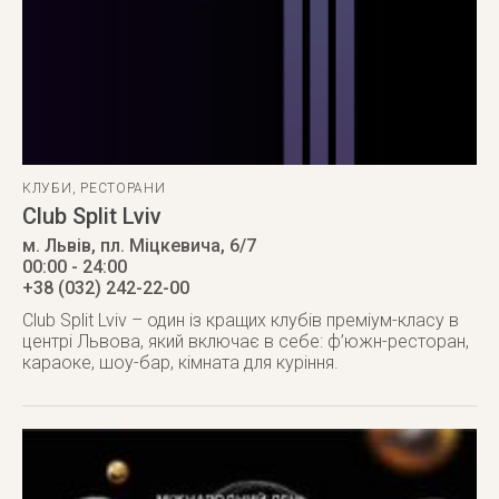
КЛУБИ
,
РЕСТОРАНИ
Club Split Lviv
м. Львів
,
пл. Міцкевича, 6/7
00:00 - 24:00
+38 (032) 242-22-00
Club Split Lviv – один із кращих клубів преміум-класу в
центрі Львова, який включає в себе: ф’южн-ресторан,
караоке, шоу-бар, кімната для куріння.