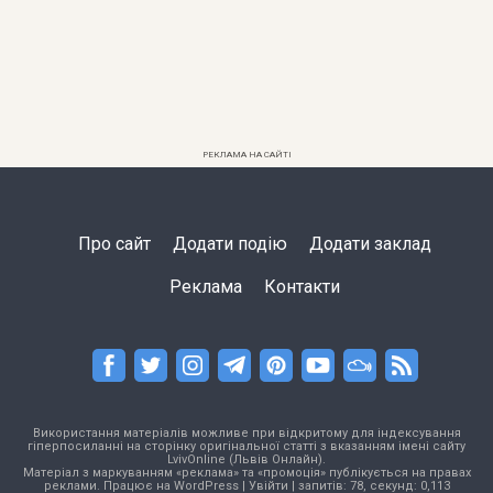
РЕКЛАМА НА САЙТІ
Про сайт
Додати подію
Додати заклад
Реклама
Контакти
Використання матеріалів можливе при відкритому для індексування
гіперпосиланні на сторінку оригінальної статті з вказанням імені сайту
LvivOnline (Львів Онлайн).
Матеріал з маркуванням «реклама» та «промоція» публікується на правах
реклами. Працює на
WordPress
|
Увійти
| запитів: 78, секунд: 0,113