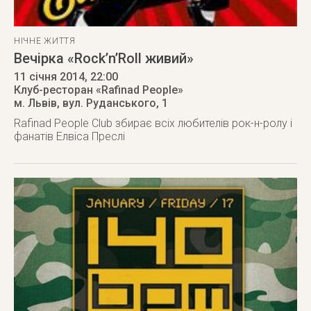
НІЧНЕ ЖИТТЯ
Вечірка «Rock’n’Roll живий»
11 січня 2014
, 22:00
Клуб-ресторан «Rafinad People»
м. Львів
,
вул. Руданського, 1
Rafinad People Club збирає всіх любителів рок-н-ролу і
фанатів Елвіса Преслі