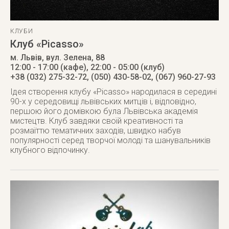
КЛУБИ
Клуб «Picasso»
м. Львів
,
вул. Зелена, 88
12:00 - 17:00 (кафе), 22:00 - 05:00 (клуб)
+38 (032) 275-32-72, (050) 430-58-02, (067) 960-27-93
Ідея створення клубу «Picasso» народилася в середині
90-х у середовищі львівських митців і, відповідно,
першою його домівкою була Львівська академія
мистецтв. Клуб завдяки своїй креативності та
розмаїттю тематичних заходів, швидко набув
популярності серед творчої молоді та шанувальників
клубного відпочинку.