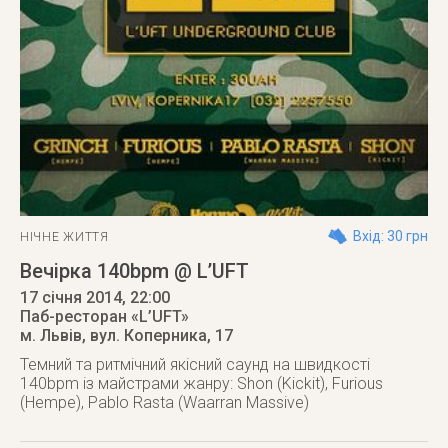
Вхід: 30 грн
НІЧНЕ ЖИТТЯ
Вечірка 140bpm @ L’UFT
17 січня 2014
, 22:00
Паб-ресторан «L’UFT»
м. Львів
,
вул. Коперника, 17
Темний та ритмічний якісний саунд на швидкості
140bpm із майстрами жанру: Shon (Kickit), Furious
(Hempe), Pablo Rasta (Waarran Massive)