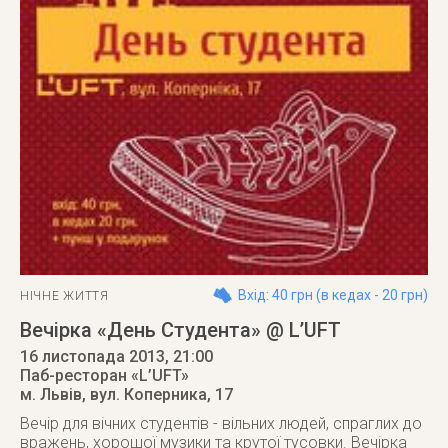
Вхід: 40 грн (в кедах - 20 грн)
НІЧНЕ ЖИТТЯ
Вечірка «День Студента» @ L’UFT
16 листопада 2013
, 21:00
Паб-ресторан «L’UFT»
м. Львів
,
вул. Коперника, 17
Вечір для вічних студентів - вільних людей, спраглих до
вражень, хорошої музики та крутої тусовки. Вечірка