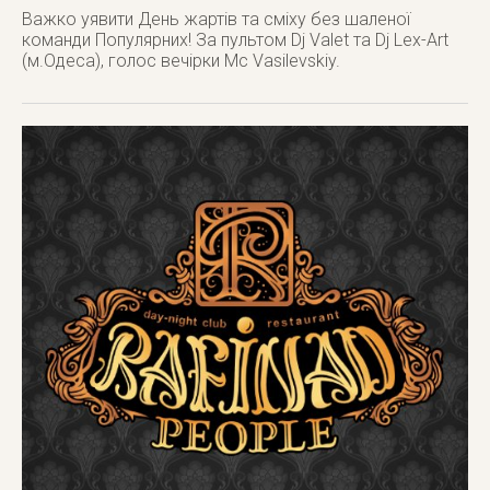
Важко уявити День жартів та сміxу без шаленої
команди Популярниx! За пультом Dj Valet та Dj Lex-Art
(м.Одеса), голос вечірки Mc Vasilevskiy.