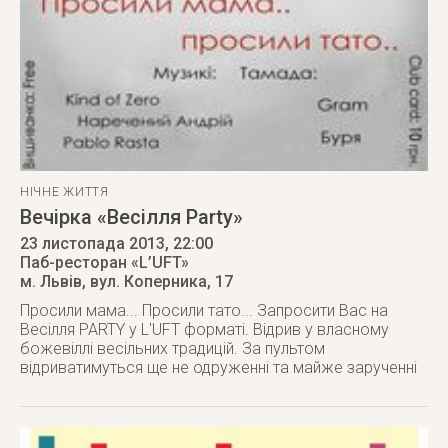
НІЧНЕ ЖИТТЯ
Вечірка «Весілля Party»
23 листопада 2013
, 22:00
Паб-ресторан «L’UFT»
м. Львів
,
вул. Коперника, 17
Просили мама... Просили тато... Запросити Вас на
Весілля PARTY у L'UFT форматі. Відрив у власному
божевіллі весільних традицій. За пультом
відриватимуться ще не одруженні та майже зарученні