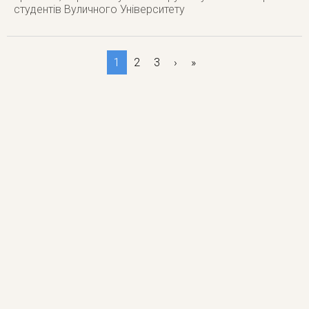
студентів Вуличного Університету
1
2
3
›
»