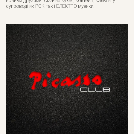
новими друзями. Смачна кухня, коктейлі, кальян, у
супроводі як РОК так і ЕЛЕКТРО музики.