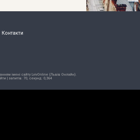
Контакти
нням імені сайту LvivOnline (Львів Онлайн).
ійти
| запитів: 70, секунд: 0,364