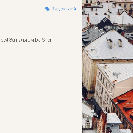
Вхід вільний
crew! За пультом DJ Shon