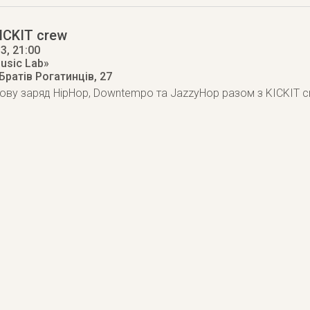
KICKIT crew
13
, 21:00
usic Lab»
 Братів Рогатинців, 27
 знову заряд HipHop, Downtempo та JazzyHop разом з KICKIT 