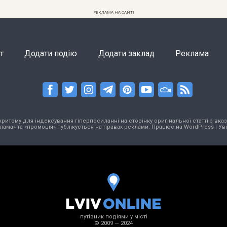
РЕКЛАМА НА САЙТІ
т
Додати подію
Додати заклад
Реклама
тому для індексування гіперпосиланні на сторінку оригінальної статті з вказа
лама» та «промоція» публікується на правах реклами. Працює на
WordPress
|
Ув
путівник подіями у місті
© 2009 — 2024