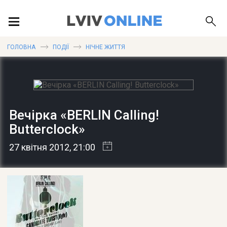
ПОДІЇ
ГОЛОВНА
ПОДІЇ
НІЧНЕ ЖИТТЯ
ЛОКАЦІЇ
Вечірка «BERLIN Calling!
Butterclock»
ПУБЛІКАЦІЇ
27 квітня 2012
, 21:00
ДОВІДКА