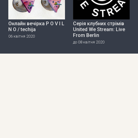
Онлайн вечірка P O V I L
Серія клубних стрімів
N O / techija
United We Stream: Live
From Berlin
06 квітня 2020
до 08 квітня 2020