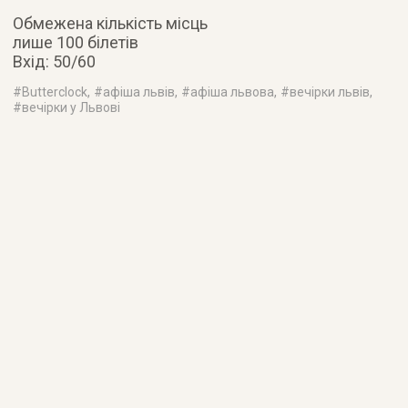
Обмежена кількість місць
лише 100 білетів
Вхід: 50/60
#
Butterclock
, #
афіша львів
, #
афіша львова
, #
вечірки львів
,
#
вечірки у Львові