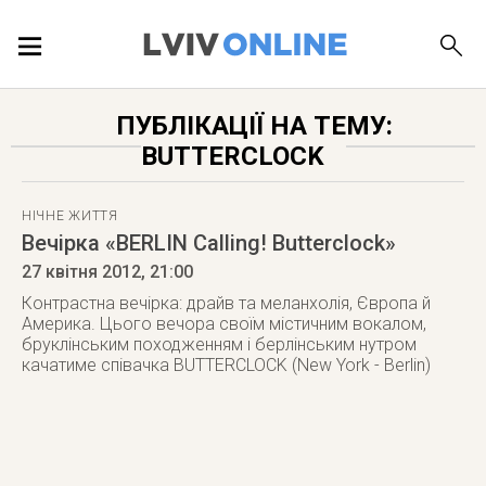
ПОДІЇ
ПУБЛІКАЦІЇ НА ТЕМУ:
BUTTERCLOCK
ЛОКАЦІЇ
НІЧНЕ ЖИТТЯ
Вечірка «BERLIN Calling! Butterclock»
ПУБЛІКАЦІЇ
27 квітня 2012
, 21:00
Контрастна вечірка: драйв та меланхолія, Європа й
Америка. Цього вечора своїм містичним вокалом,
бруклінським походженням і берлінським нутром
качатиме співачка BUTTERCLOCK (New York - Berlin)
ДОВІДКА