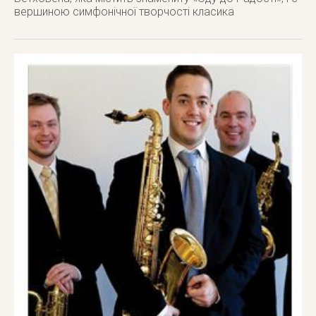
вершиною симфонічної творчості класика