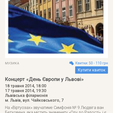
Квитки: 50 - 110 грн
МУЗИКА
Купити квиток
Концерт «День Європи у Львові»
18 травня 2014, 18:00
17 травня 2014
, 19:30
Львівська філармонія
м. Львів
,
вул. Чайковського, 7
На «Віртуозах» звучатиме Симфонія № 9 Людвіга ван
Бетховена, яка містить знамениту «Оду до Радості», і є