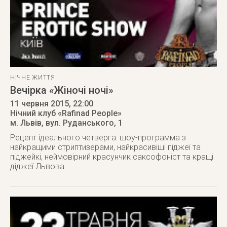
НІЧНЕ ЖИТТЯ
Вечірка «Жіночі ночі»
11 червня 2015
, 22:00
Нічний клуб «Rafinad People»
м. Львів
,
вул. Руданського, 1
Рецепт ідеального четверга: шоу-программа з
найкращими стриптизерами, найкрасивіші піджеї та
піджейкі, неймовірний красунчик саксофоніст та кращі
діджеї Львова