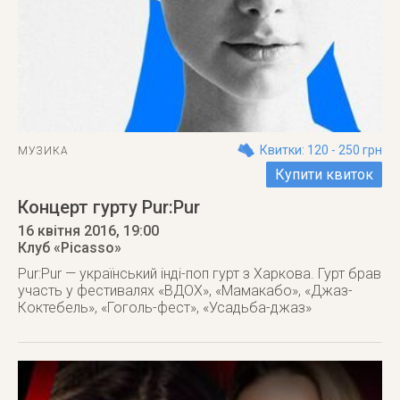
Квитки: 120 - 250 грн
МУЗИКА
Купити квиток
Концерт гурту Pur:Pur
16 квітня 2016
, 19:00
Клуб «Picasso»
Pur:Pur — український інді-поп гурт з Харкова. Гурт брав
участь у фестивалях «ВДОХ», «Мамакабо», «Джаз-
Коктебель», «Гоголь-фест», «Усадьба-джаз»