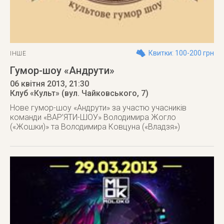
Квитки: 100-200 грн
ІНШЕ
Гумор-шоу «Андрути»
06 квітня 2013
, 21:30
Клуб «Культ» (вул. Чайковського, 7)
Нове гумор-шоу «Андрути» за участю учасників
команди «ВАР’ЯТИ-ШОУ» Володимира Жогло
(«Жошки)» та Володимира Ковцуна («Владзя»)