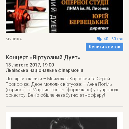
40 - 60 грн
МУЗИКА
Купити квиток
Концерт «Віртуозний Дует»
13 лютого 2017
, 19:00
Львівська національна філармонія
Дві зірки класики – Мечислав Карлович та Сергій
Прокоф’єв. Двоє молодих віртуозів – Анна Попіль
(скрипка) та Маркіян Попіль (фортепіано) у супроводі
оркестру. Вечір обіцяє незабутню атмосферу!