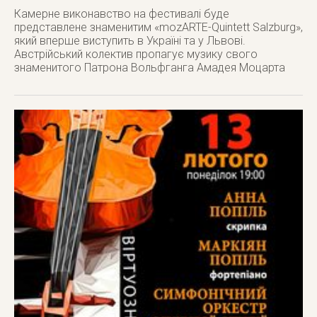
Камерне виконавство на фестивалі буде
представлене знаменитим «mozARTE-Quintett Salzburg»,
який вперше виступить в Україні та у Львові.
Австрійський колектив пропагує музику свого
знаменитого Патрона Вольфганга Амадея Моцарта