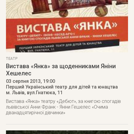
ТЕАТР
Вистава «Янка» за щоденниками Яніни
Хешелес
03 серпня 2013
, 19:00
Перший Український театр для дітей та юнацтва
м. Львів
,
вул.Гнатюка, 11
Вистава «Янка» театру «Дебют», за книгою спогадів
львівської Анни Франк - Яніни Гешелес «Очима
дванадцятирічної дівчинки»