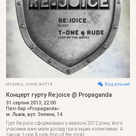
Вхід вільний
МУЗИКА
,
НІЧНЕ ЖИТТЯ
Концерт гурту Re:joice @ Propaganda
31 серпня 2013
, 22:00
Паті-бар «Propaganda»
м. Львів
,
вул. Зелена, 14
Гурт Re:joice сформовано у вересні 2012 року, його
учасники вже мали досвід гри в інших колективах. А
також: t-one & rude [top of the rock]