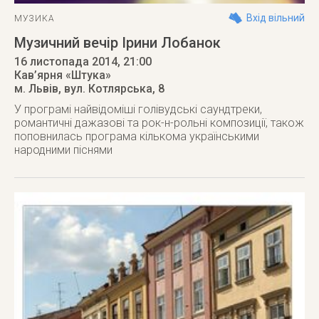
Вхід вільний
МУЗИКА
Музичний вечір Ірини Лобанок
16 листопада 2014
, 21:00
Кав’ярня «Штука»
м. Львів
,
вул. Котлярська, 8
У програмі найвідоміші голівудські саундтреки,
романтичні дажазові та рок-н-рольні композиції, також
поповнилась програма кількома українськими
народними піснями