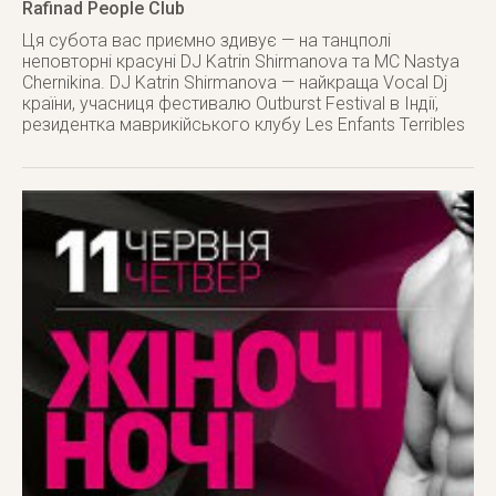
Rafinad People Club
Ця субота вас приємно здивує — на танцполі
неповторні красуні DJ Katrin Shirmanova та MC Nastya
Chernikina. DJ Katrin Shirmanova — найкраща Vocal Dj
країни, учасниця фестивалю Outburst Festival в Індії,
резидентка маврикійського клубу Les Enfants Terribles