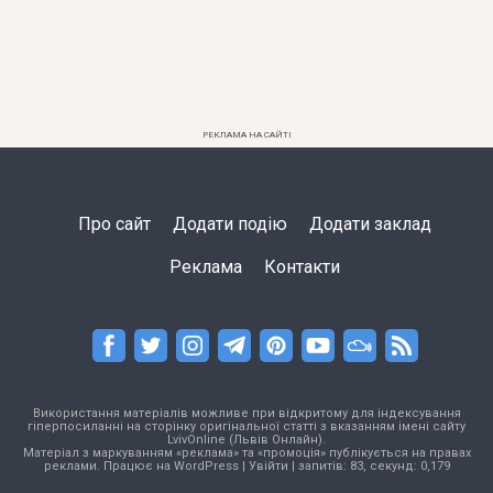
РЕКЛАМА НА САЙТІ
Про сайт
Додати подію
Додати заклад
Реклама
Контакти
Використання матеріалів можливе при відкритому для індексування
гіперпосиланні на сторінку оригінальної статті з вказанням імені сайту
LvivOnline (Львів Онлайн).
Матеріал з маркуванням «реклама» та «промоція» публікується на правах
реклами. Працює на
WordPress
|
Увійти
| запитів: 83, секунд: 0,179