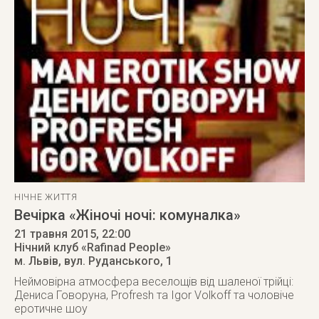
НІЧНЕ ЖИТТЯ
Вечірка «Жіночі ночі: комуналка»
21 травня 2015
, 22:00
Нічний клуб «Rafinad People»
м. Львів
,
вул. Руданського, 1
Неймовірна атмосфера веселощів від шаленої трійці:
Дениса Говоруна, Profresh та Igor Volkoff та чоловіче
еротичне шоу