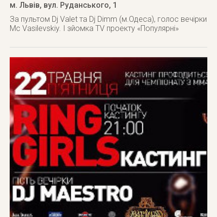
м. Львів
,
вул. Руданського, 1
За пультом Dj Valet та Dj Dimm (м.Одеса), голос вечірки
Mc Vasilevskiy. І зйомка TV проекту «Популярні»