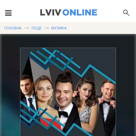
ПОДІЇ
ГОЛОВНА
ПОДІЇ
МУЗИКА
ЛОКАЦІЇ
ПУБЛІКАЦІЇ
ДОВІДКА