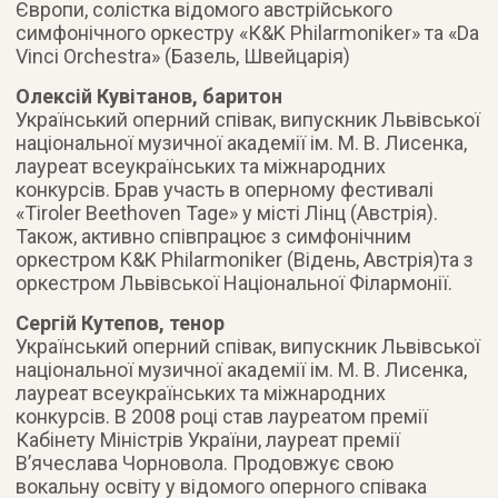
Європи, солістка відомого австрійського
симфонічного оркестру «К&K Philarmoniker» та «Da
Vinci Orchestra» (Базель, Швейцарія)
Олексій Кувітанов, баритон
Український оперний співак, випускник Львівської
національної музичної академії ім. М. В. Лисенка,
лауреат всеукраїнських та міжнародних
конкурсів. Брав участь в оперному фестивалі
«Tiroler Beethoven Tage» у місті Лінц (Австрія).
Також, активно співпрацює з симфонічним
оркестром K&K Philarmoniker (Відень, Австрія)та з
оркестром Львівської Національної Філармонії.
Сергій Кутепов, тенор
Український оперний співак, випускник Львівської
національної музичної академії ім. М. В. Лисенка,
лауреат всеукраїнських та міжнародних
конкурсів. В 2008 році став лауреатом премії
Кабінету Міністрів України, лауреат премії
В’ячеслава Чорновола. Продовжує свою
вокальну освіту у відомого оперного співака