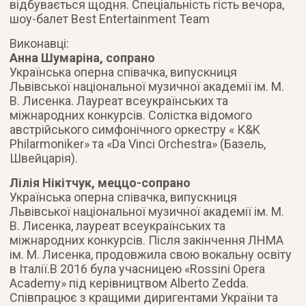
відбувається щодня. Спеціальність гість вечора,
шоу-балет Best Entertainment Team
Виконавці:
Анна Шумаріна, сопрано
Українська оперна співачка, випускниця
Львівської національної музичної академії ім. М.
В. Лисенка. Лауреат всеукраїнських та
міжнародних конкурсів. Солістка відомого
австрійського симфонічного оркестру « К&K
Philarmoniker» та «Da Vinci Orchestra» (Базель,
Швейцарія).
Лілія Нікітчук, меццо-сопрано
Українська оперна співачка, випускниця
Львівської національної музичної академії ім. М.
В. Лисенка, лауреат всеукраїнських та
міжнародних конкурсів. Після закінчення ЛНМА
ім. М. Лисенка, продовжила свою вокальну освіту
в Італії.В 2016 була учасницею «Rossini Opera
Academy» під керівництвом Alberto Zedda.
Співпрацює з кращими диригентами України та