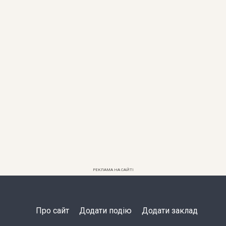
РЕКЛАМА НА САЙТІ
Про сайт
Додати подію
Додати заклад