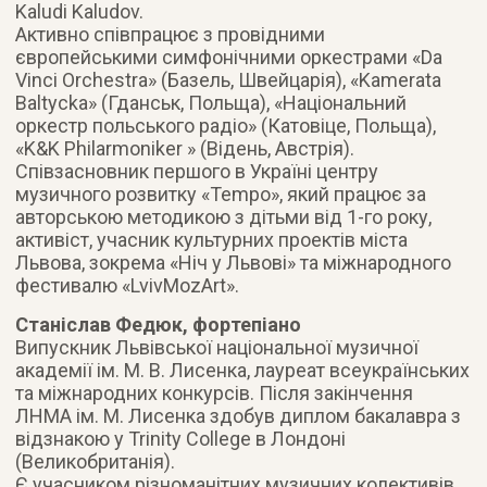
Kaludi Kaludov.
Активно співпрацює з провідними
європейськими симфонічними оркестрами «Da
Vinci Orchestra» (Базель, Швейцарія), «Kamerata
Baltycka» (Гданськ, Польща), «Національний
оркестр польського радіо» (Катовіце, Польща),
«K&K Philarmoniker » (Відень, Австрія).
Співзасновник першого в Україні центру
музичного розвитку «Tempo», який працює за
авторською методикою з дітьми від 1-го року,
активіст, учасник культурних проектів міста
Львова, зокрема «Ніч у Львові» та міжнародного
фестивалю «LvivMozArt».
Станіслав Федюк, фортепіано
Випускник Львівської національної музичної
академії ім. М. В. Лисенка, лауреат всеукраїнських
та міжнародних конкурсів. Після закінчення
ЛНМА ім. М. Лисенка здобув диплом бакалавра з
відзнакою у Trinity College в Лондоні
(Великобританія).
Є учасником різноманітних музичних колективів,