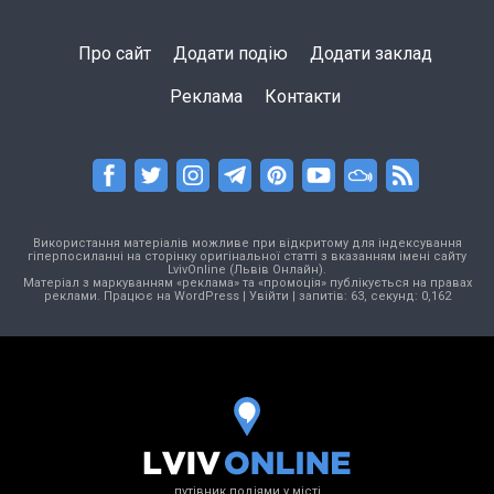
Про сайт
Додати подію
Додати заклад
Реклама
Контакти
Використання матеріалів можливе при відкритому для індексування
гіперпосиланні на сторінку оригінальної статті з вказанням імені сайту
LvivOnline (Львів Онлайн).
Матеріал з маркуванням «реклама» та «промоція» публікується на правах
реклами. Працює на
WordPress
|
Увійти
| запитів: 63, секунд: 0,162
путівник подіями у місті