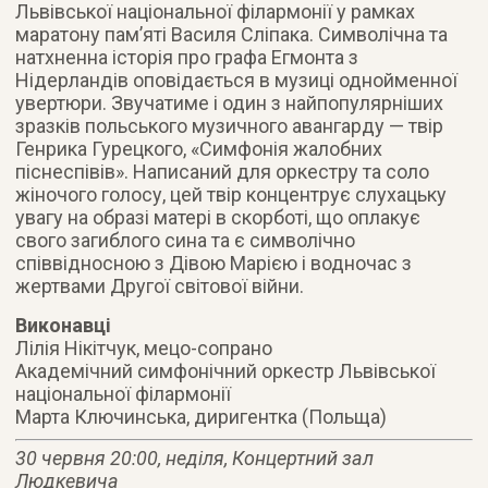
Львівської національної філармонії у рамках
маратону пам’яті Василя Сліпака. Символічна та
натхненна історія про графа Егмонта з
Нідерландів оповідається в музиці однойменної
увертюри. Звучатиме і один з найпопулярніших
зразків польського музичного авангарду — твір
Генрика Гурецкого, «Симфонія жалобних
піснеспівів». Написаний для оркестру та соло
жіночого голосу, цей твір концентрує слухацьку
увагу на образі матері в скорботі, що оплакує
свого загиблого сина та є символічно
співвідносною з Дівою Марією і водночас з
жертвами Другої світової війни.
Виконавці
Лілія Нікітчук, мецо-сопрано
Академічний симфонічний оркестр Львівської
національної філармонії
Марта Ключинська, диригентка (Польща)
30 червня 20:00, неділя, Концертний зал
Людкевича