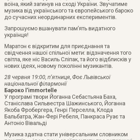
воїна, який загинув на сході України. Звучатиме
музика від українського та європейського бароко
до сучасних неординарних експериментів.
Запрошуємо вшанувати пам’ять видатного
українця!
Маратон є відкритим для приєднання та
свідчення нашої спільної мети: відзначення того
світла, яке ніс Василь Сліпак, та його відблисків у
нових ідеях, новому поколінні музикантів.
28 червня 19:00, п’ятниця
,
Фоє Львівської
національної філармонії
Бароко l’immortelle
У програмі твори Йоганна Себастьяна Баха,
Станіслава Сильвестра Шажинського, Йоганна
Якоба Фробергера, Генрі Перселла, Клода
Бальбатра, Жан-Фері Ребеля, Панкраса Руає та
Антоніо Вівальді
Музика здатна стати універсальним словником