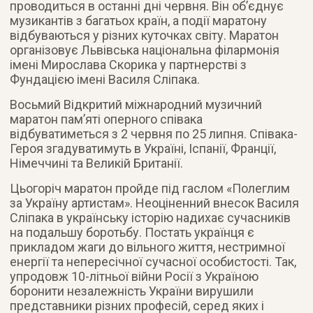
проводиться в останні дні червня. Він об’єднує
музикантів з багатьох країн, а події маратону
відбуваються у різних куточках світу. Маратон
організовує Львівська національна філармонія
імені Мирослава Скорика у партнерстві з
Фундацією імені Василя Сліпака.
Восьмий Відкритий міжнародний музичний
маратон пам’яті оперного співака
відбуватиметься з 2 червня по 25 липня. Співака-
Героя згадуватимуть в Україні, Іспанії, Франції,
Німеччині та Великій Британії.
Цьогоріч маратон пройде під гаслом «Полеглим
за Україну артистам». Неоціненний внесок Василя
Сліпака в українську історію надихає сучасників
на подальшу боротьбу. Постать українця є
прикладом жаги до вільного життя, нестримної
енергії та непересічної сучасної особистості. Так,
упродовж 10-літньої війни Росії з Україною
боронити незалежність України вирушили
представники різних професій, серед яких і