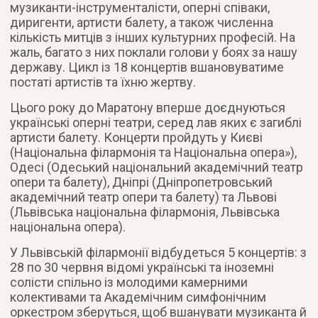
музиканти-інструменталісти, оперні співаки,
диригенти, артисти балету, а також численна
кількість митців з інших культурних професій. На
жаль, багато з них поклали голови у боях за нашу
державу. Цикл із 18 концертів вшановуватиме
постаті артистів та їхню жертву.
Цього року до Маратону вперше доєднуються
українські оперні театри, серед лав яких є загиблі
артисти балету. Концерти пройдуть у Києві
(Національна філармонія та Національна опера»),
Одесі (Одеський національний академічний театр
опери та балету), Дніпрі (Дніпропетровський
академічний театр опери та балету) та Львові
(Львівська національна філармонія, Львівська
національна опера).
У Львівській філармонії відбудеться 5 концертів: з
28 по 30 червня відомі українські та іноземні
солісти спільно із молодими камерними
колективами та Академічним симфонічним
оркестром зберуться, щоб вшанувати музиканта й