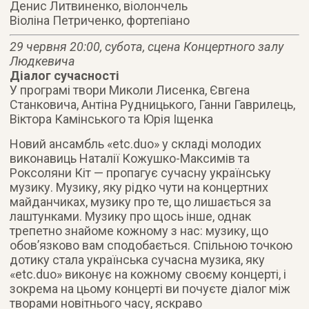
Денис Литвиненко, віолончель
Віоліна Петриченко, фортепіано
29 червня 20:00, субота, сцена Концертного залу
Людкевича
Діалог сучасності
У програмі твори Миколи Лисенка, Євгена
Станковича, Антіна Рудницького, Ганни Гаврилець,
Віктора Камінського та Юрія Іщенка
Новий ансамбль «etc.duo» у складі молодих
виконавиць Наталії Кожушко-Максимів та
Роксоляни Кіт — пропагує сучасну українську
музику. Музику, яку рідко чути на концертних
майданчиках, музику про те, що лишається за
лаштунками. Музику про щось інше, однак
трепетно знайоме кожному з нас: музику, що
обов’язково вам сподобається. Спільною точкою
дотику стала українська сучасна музика, яку
«etc.duo» виконує на кожному своєму концерті, і
зокрема на цьому концерті ви почуєте діалог між
творами новітнього часу, яскраво