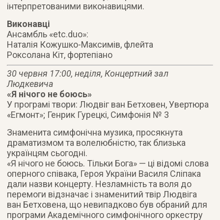
інтерпретованими виконавицями.
Виконавці
Ансамбль «etc.duo»:
Наталія Кожушко-Максимів, флейта
Роксолана Кіт, фортепіано
30 червня 17:00, неділя, Концертний зал
Людкевича
«Я нічого не боюсь»
У програмі твори: Людвіг ван Бетховен, Увертюра
«Егмонт»; Генрик Гурецкі, Симфонія № 3
Знаменита симфонічна музика, просякнута
драматизмом та волелюбністю, так близька
українцям сьогодні.
«Я нічого не боюсь. Тільки Бога» — ці відомі слова
оперного співака, Героя України Василя Сліпака
дали назви концерту. Незламність та воля до
перемоги відзначає і знаменитий твір Людвіга
ван Бетховена, що невипадково був обраний для
програми Академічного симфонічного оркестру