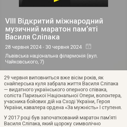
VIII Відкритий міжнародний
музичний маратон пам’яті
Василя Сліпака
28 червня 2024
- 30 червня 2024
Львівська національна філармонія
(
вул.
Чайковського, 7
)
29 червня виповниться вже вісім років, як
снайперська куля забрала життя Василя Сліпака
— видатного українського оперного співака,
соліста Паризької Національної Опери, волонтера,
учасника бойових дій на Сході України, Героя
України, кавалера ордена «За мужність» І ступеня.
У 2017 році був започаткований маратон пам’яті
Василя Сліпака, який щороку символічно