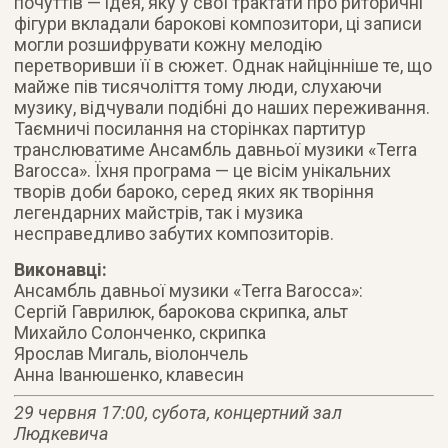
почуттів — ідея, яку у свої трактати про риторичні
фігури вкладали барокові композитори, ці записи
могли розшифрувати кожну мелодію
перетворивши її в сюжет. Однак найцінніше те, що
майже пів тисячоліття тому люди, слухаючи
музику, відчували подібні до наших переживання.
Таємничі посилання на сторінках партитур
транслюватиме Ансамбль давньої музики «Terra
Barocca». Їхня програма — це вісім унікальних
творів доби бароко, серед яких як творіння
легендарних майстрів, так і музика
несправедливо забутих композиторів.
Виконавці:
Ансамбль давньої музики «Terra Barocca»:
Сергій Гаврилюк, барокова скрипка, альт
Михайло Солонченко, скрипка
Ярослав Мигаль, віолончель
Анна Іванюшенко, клавесин
29 червня 17:00, субота, концертний зал
Людкевича