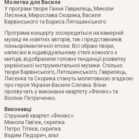
Молитва для Василя
У програмі твори Ганни Гаврилець, Миколи
Лисенка, Мирослава Скорика, Василя
Барвінського та Бориса Лятошинського
Програма концерту зосередиться на камерній
музиці як новітніх авторів, так і представників
пізньоромантичної епохи. Всі обрані твори,
написані в індивідуальному стилі кожного з
митців, відобразили головні тенденції розвитку
української інструментальної музики. Спільно
твори Барвінського, Лятошинського, Гаврилець,
Лисенка та Скорика стануть молитовною згадкою
про героя України Василя Сліпака. Вони
прозвучать у виконанні квартету «Фенікс» та
Віоліни Петриченко.
Виконавці
Струнний квартет «Фенікс»:
Микола Гав’юк, скрипка
Петро Тітяєв, скрипка
Вадим Педорич, альт