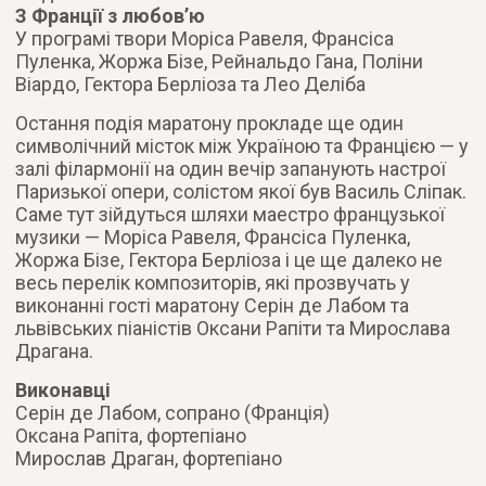
З Франції з любовʼю
У програмі твори Моріса Равеля, Франсіса
Пуленка, Жоржа Бізе, Рейнальдо Гана, Поліни
Віардо, Гектора Берліоза та Лео Деліба
Остання подія маратону прокладе ще один
символічний місток між Україною та Францією — у
залі філармонії на один вечір запанують настрої
Паризької опери, солістом якої був Василь Сліпак.
Саме тут зійдуться шляхи маестро французької
музики — Моріса Равеля, Франсіса Пуленка,
Жоржа Бізе, Гектора Берліоза і це ще далеко не
весь перелік композиторів, які прозвучать у
виконанні гості маратону Серін де Лабом та
львівських піаністів Оксани Рапіти та Мирослава
Драгана.
Виконавці
Серін де Лабом, сопрано (Франція)
Оксана Рапіта, фортепіано
Мирослав Драган, фортепіано