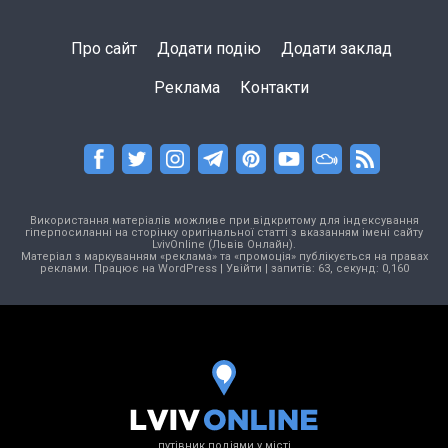
Про сайт
Додати подію
Додати заклад
Реклама
Контакти
Використання матеріалів можливе при відкритому для індексування
гіперпосиланні на сторінку оригінальної статті з вказанням імені сайту
LvivOnline (Львів Онлайн).
Матеріал з маркуванням «реклама» та «промоція» публікується на правах
реклами. Працює на
WordPress
|
Увійти
| запитів: 63, секунд: 0,160
путівник подіями у місті