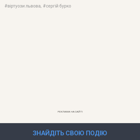
#
віртуози львова
, #
сергій бурко
РЕКЛАМА НА САЙТІ
ЗНАЙДІТЬ СВОЮ ПОДІЮ