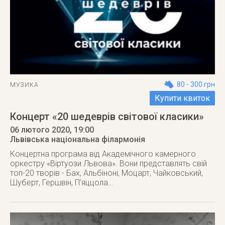
80 - 300 грн
МУЗИКА
Купити квиток
Концерт «20 шедеврів світової класики»
06 лютого 2020
, 19:00
Львівська національна філармонія
Концертна програма від Академічного камерного
оркестру «Віртуози Львова». Вони представлять свій
топ-20 творів - Бах, Альбіноні, Моцарт, Чайковський,
Шуберт, Гершвін, П’яццола…