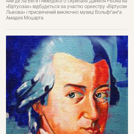
Ани де ла Веґи і німецького скрипаля Даніеля Рьона на
«Віртуозах» відбудеться за участю оркестру «Віртуози
Львова» і присвячений виключно музиці Вольфґанґа
Амадея Моцарта