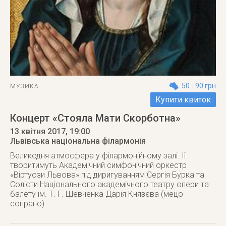
50 - 90 грн
МУЗИКА
Купити квиток
Концерт «Стояла Мати Скорботна»
13 квітня 2017
, 19:00
Львівська національна філармонія
Великодня атмосфера у філармонійному залі. Її
творитимуть Академічний симфонічний оркестр
«Віртуози Львова» під диригуванням Сергія Бурка та
Солісти Національного академічного театру опери та
балету ім. Т. Г. Шевченка Дарія Князєва (мецо-
сопрано)