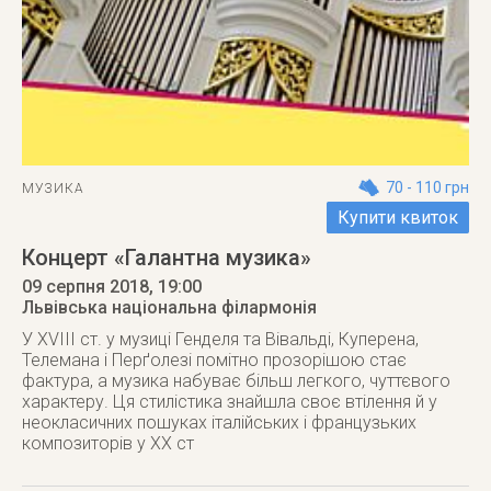
70 - 110 грн
МУЗИКА
Купити квиток
Концерт «Галантна музика»
09 серпня 2018
, 19:00
Львівська національна філармонія
У XVIII ст. у музиці Генделя та Вівальді, Куперена,
Телемана і Перґолезі помітно прозорішою стає
фактура, а музика набуває більш легкого, чуттєвого
характеру. Ця стилістика знайшла своє втілення й у
неокласичних пошуках італійських і французьких
композиторів у XX ст