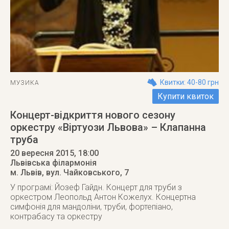
Квитки: 40-80 грн
МУЗИКА
Купити квиток
Концерт-відкриття нового сезону
оркестру «Віртуози Львова» – Клапанна
труба
20 вересня 2015
, 18:00
Львівська філармонія
м. Львів
,
вул. Чайковського, 7
У програмі: Йозеф Гайдн. Концерт для труби з
оркестром Леопольд Антон Кожелух. Концертна
симфонія для мандоліни, труби, фортепіано,
контрабасу та оркестру