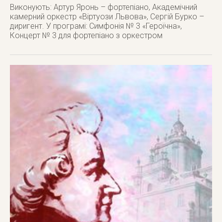
Виконують: Артур Яронь – фортепіано, Академічний
камерний оркестр «Віртуози Львова», Сергій Бурко –
диригент. У програмі: Симфонія № 3 «Героїчна»,
Концерт № 3 для фортепіано з оркестром