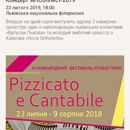
Концерт ArtConnect-2019
23 лютого 2019
, 18:00
Львівська національна філармонія
Вперше на одній сцені виступить одразу 2 камерних
оркестри: один з найелітарніших львівських колективів
«Віртуози Львова» та молодий амбітний оркестр з
Харкова «Nova Sinfonietta»