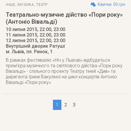
Квитки: 50 грн
ІНШЕ
,
МУЗИКА
,
ТЕАТР
Театрально-музичне дійство «Пори року»
(Антоніо Вівальді)
10 липня 2015, 22:00, 23:00
11 липня 2015, 22:00, 23:00
12 липня 2015
, 22:00, 23:00
Внутрішній дворик Ратуші
м. Львів
,
пл. Ринок, 1
В рамках фестивалю «Ніч у Львові» відбудеться
прем'єра музичного та світлового дійства «Пори року
Вівальді» - спільного проекту Театру тіней «Див» та
диригента Ірини Вакуліної на цикл концертів Антоніо
Вівальді «Пори року»
1
2
3