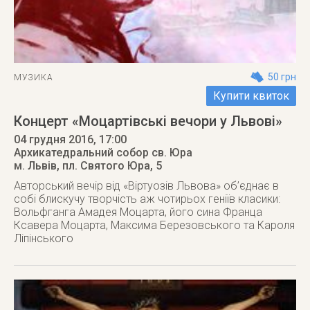
50 грн
МУЗИКА
Купити квиток
Концерт «Моцартівські вечори у Львові»
04 грудня 2016
, 17:00
Архикатедральний собор св. Юра
м. Львів
,
пл. Святого Юра, 5
Авторський вечір від «Віртуозів Львова» об’єднає в
собі блискучу творчість аж чотирьох геніїв класики:
Вольфганга Амадея Моцарта, його сина Франца
Ксавера Моцарта, Максима Березовського та Кароля
Ліпінського