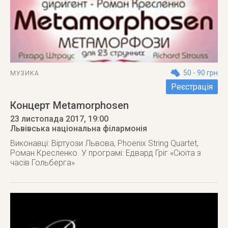
50 - 90 грн
МУЗИКА
Реєстрація
Концерт Metamorphosen
23 листопада 2017
, 19:00
Львівська національна філармонія
Виконавці: Віртуози Львова, Phoenix String Quartet,
Роман Кресленко. У програмі: Едвард Гріг «Сюїта з
часів Гольберга»