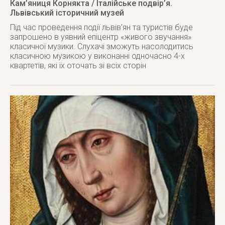
Кам’яниця Корнякта / Італійське подвір’я.
Львівський історичний музей
Під час проведення події львів’ян та туристів буде
запрошено в уявний епіцентр «живого звучання»
класичної музики. Слухачі зможуть насолодитись
класичною музикою у виконанні одночасно 4-х
квартетів, які їх оточать зі всіх сторін