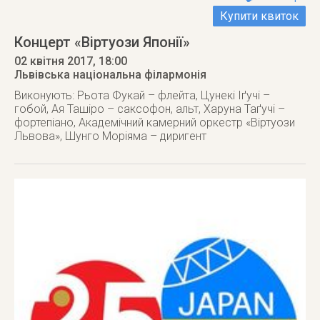
Купити квиток
Концерт «Віртуози Японії»
02 квітня 2017
, 18:00
Львівська національна філармонія
Виконують: Рьота Фукай – флейта, Цунекі Іґучі –
гобой, Ая Ташіро – саксофон, альт, Харуна Таґучі –
фортепіано, Академічний камерний оркестр «Віртуози
Львова», Шунго Моріяма – диригент