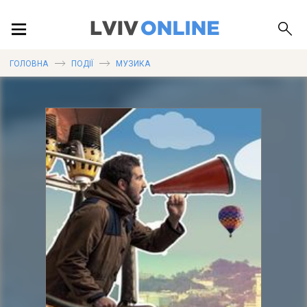
ПОДІЇ
ГОЛОВНА
ПОДІЇ
МУЗИКА
ЛОКАЦІЇ
ПУБЛІКАЦІЇ
ДОВІДКА