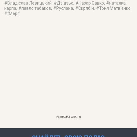
#
Владіслав Левицький
, #
Дзідзьо
, #
Назар Савко
, #
наталка
карпа
, #
павло табаков
, #
Руслана
, #
Скрябін
, #
Тоня Матвієнко
,
#
“Мері”
РЕКЛАМА НА САЙТІ