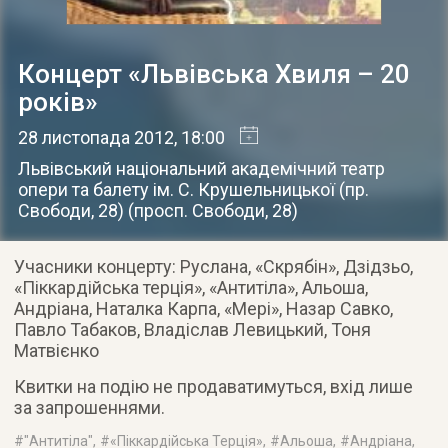
Концерт «Львівська Хвиля – 20
років»
28 листопада 2012
, 18:00
Львівський національний академічний театр
опери та балету ім. С. Крушельницької (пр.
Свободи, 28)
(
просп. Свободи, 28
)
Учасники концерту: Руслана, «Скрябін», Дзідзьо,
«Піккардійська терція», «Антитіла», Альоша,
Андріана, Наталка Карпа, «Мері», Назар Савко,
Павло Табаков, Владіслав Левицький, Тоня
Матвієнко
Квитки на подію не продаватимуться, вхід лише
за запрошеннями.
#
"Антитіла"
, #
«Піккардійська Терція»
, #
Альоша
, #
Андріана
,