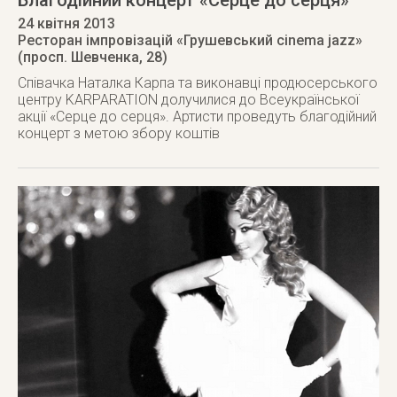
Благодійний концерт «Серце до серця»
24 квітня 2013
Ресторан імпровізацій «Грушевський cinema jazz»
(просп. Шевченка, 28)
Співачка Наталка Карпа та виконавці продюсерського
центру KARPARATION долучилися до Всеукраїнської
акції «Серце до серця». Артисти проведуть благодійний
концерт з метою збору коштів