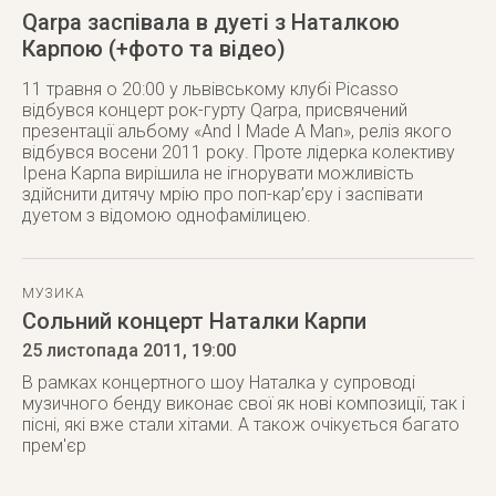
Qarpa заспівала в дуеті з Наталкою
Карпою (+фото та відео)
11 травня о 20:00 у львівському клубі Picasso
відбувся концерт рок-гурту Qarpa, присвячений
презентації альбому «And I Made A Man», реліз якого
відбувся восени 2011 року. Проте лідерка колективу
Ірена Карпа вирішила не ігнорувати можливість
здійснити дитячу мрію про поп-кар’єру і заспівати
дуетом з відомою однофамілицею.
МУЗИКА
Сольний концерт Наталки Карпи
25 листопада 2011
, 19:00
В рамках концертного шоу Наталка у супроводі
музичного бенду виконає свої як нові композиції, так і
пісні, які вже стали хітами. А також очікується багато
прем'єр