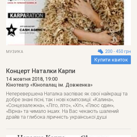
200 - 450 грн
МУЗИКА
Купити квиток
Концерт Наталки Карпи
14 жовтня 2018
, 19:00
Кінотеатр «Кінопалац ім. Довженка»
Неперевершена Наталка заспіває як свої найкращі та
добре знані пісні, так і нові композиції: «Калина»,
«Сонцезалежна», «Літо, літо», «Хіт», «Плюс один»,
«Вірна» та чимало інших. На Вас чекають шалений
драйв та глибока ліричність української душі