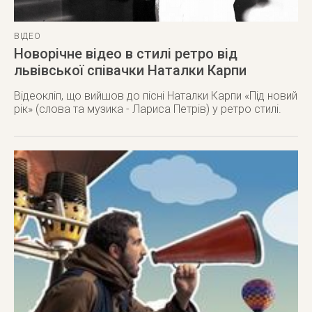
ВІДЕО
Новорічне відео в стилі ретро від
львівської співачки Наталки Карпи
Відеокліп, що вийшов до пісні Наталки Карпи «Під новий
рік» (слова та музика - Лариса Петрів) у ретро стилі.