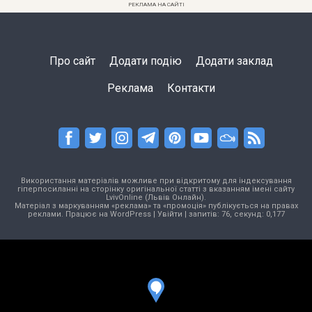
РЕКЛАМА НА САЙТІ
Про сайт
Додати подію
Додати заклад
Реклама
Контакти
Використання матеріалів можливе при відкритому для індексування
гіперпосиланні на сторінку оригінальної статті з вказанням імені сайту
LvivOnline (Львів Онлайн).
Матеріал з маркуванням «реклама» та «промоція» публікується на правах
реклами. Працює на
WordPress
|
Увійти
| запитів: 76, секунд: 0,177