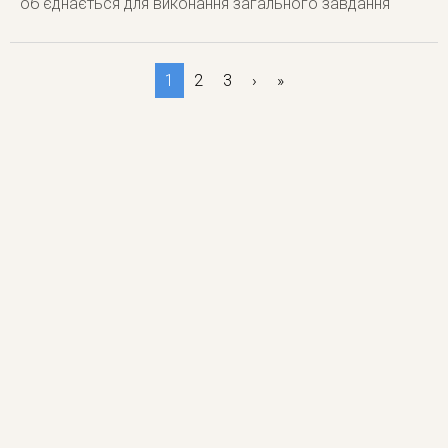
об'єднається для виконання загального завдання
1
2
3
›
»