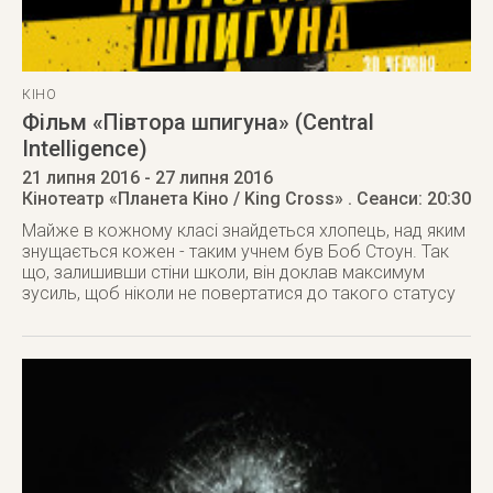
КІНО
Фільм «Півтора шпигуна» (Central
Intelligence)
21 липня 2016
- 27 липня 2016
Кінотеатр «Планета Кіно / King Cross»
. Сеанси: 20:30
Майже в кожному класі знайдеться хлопець, над яким
знущається кожен - таким учнем був Боб Стоун. Так
що, залишивши стіни школи, він доклав максимум
зусиль, щоб ніколи не повертатися до такого статусу