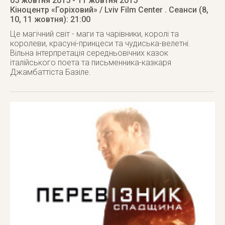
05 жовтня 2015
- 11 жовтня 2015
Кіноцентр «Горіховий» / Lviv Film Center
. Сеанси (8,
10, 11 жовтня): 21:00
Це магічний світ - маги та чарівники, королі та
королеви, красуні-принцеси та чудиська-велетні.
Вільна інтерпретація середньовічних казок
італійського поета та письменника-казкаря
Джамбаттіста Базіле.