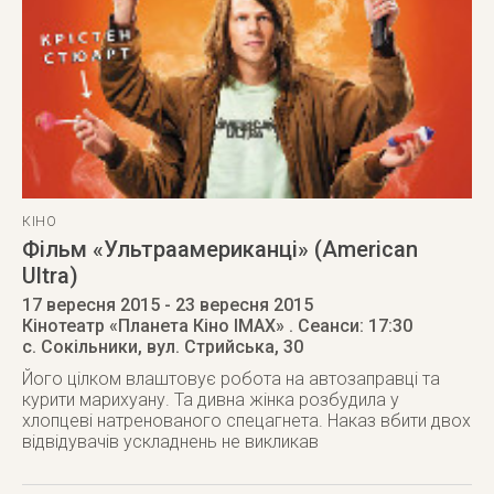
КІНО
Фільм «Ультраамериканці» (American
Ultra)
17 вересня 2015
- 23 вересня 2015
Кінотеатр «Планета Кіно IMAX»
. Сеанси: 17:30
с. Сокільники
,
вул. Стрийська, 30
Його цілком влаштовує робота на автозаправці та
курити марихуану. Та дивна жінка розбудила у
хлопцеві натренованого спецагнета. Наказ вбити двох
відвідувачів ускладнень не викликав