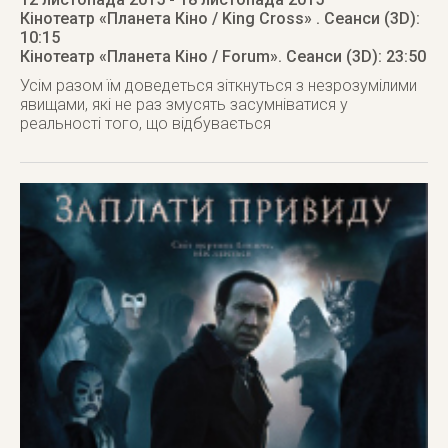
Кінотеатр «Планета Кіно / King Cross»
. Сеанси (3D):
10:15
Кінотеатр «Планета Кіно / Forum»
. Сеанси (3D): 23:50
Усім разом їм доведеться зіткнуться з незрозумілими
явищами, які не раз змусять засумніватися у
реальності того, що відбувається