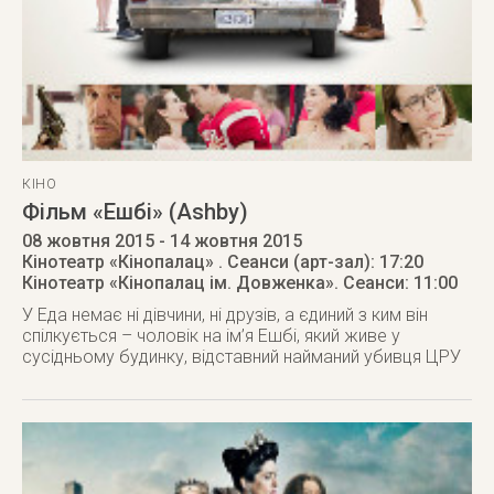
КІНО
Фільм «Ешбі» (Ashby)
08 жовтня 2015
- 14 жовтня 2015
Кінотеатр «Кінопалац»
. Сеанси (арт-зал): 17:20
Кінотеатр «Кінопалац ім. Довженка»
. Сеанси: 11:00
У Еда немає ні дівчини, ні друзів, а єдиний з ким він
спілкується – чоловік на ім’я Ешбі, який живе у
сусідньому будинку, відставний найманий убивця ЦРУ