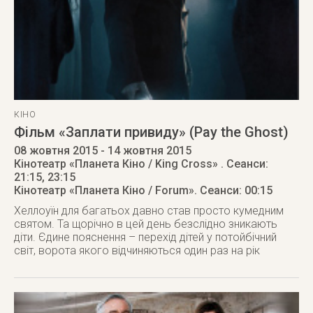
КІНО
Фільм «Заплати привиду» (Pay the Ghost)
08 жовтня 2015
- 14 жовтня 2015
Кінотеатр «Планета Кіно / King Cross»
. Сеанси:
21:15, 23:15
Кінотеатр «Планета Кіно / Forum»
. Сеанси: 00:15
Хеллоуїн для багатьох давно став просто кумедним
святом. Та щорічно в цей день безслідно зникають
діти. Єдине пояснення – перехід дітей у потойбічний
світ, ворота якого відчиняються один раз на рік