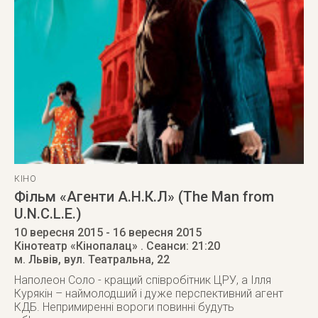
КІНО
Фільм «Агенти А.Н.К.Л» (The Man from
U.N.C.L.E.)
10 вересня 2015
- 16 вересня 2015
Кінотеатр «Кінопалац»
. Сеанси: 21:20
м. Львів
,
вул. Театральна, 22
Наполеон Соло - кращий співробітник ЦРУ, а Ілля
Курякін – наймолодший і дуже перспективний агент
КДБ. Непримиренні вороги повинні будуть