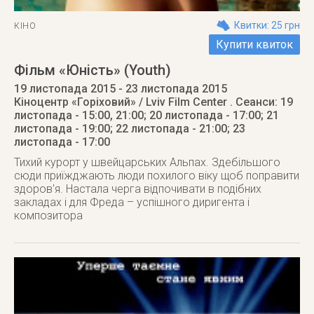
Квитки: 25 грн
КІНО
Купити квиток
Фільм «Юність» (Youth)
19 листопада 2015
- 23 листопада 2015
Кіноцентр «Горіховий» / Lviv Film Center
. Сеанси: 19
листопада - 15:00, 21:00; 20 листопада - 17:00; 21
листопада - 19:00; 22 листопада - 21:00; 23
листопада - 17:00
Тихий курорт у швейцарських Альпах. Здебільшого
сюди приїжджають люди похилого віку щоб поправити
здоров'я. Настала черга відпочивати в подібних
закладах і для Фреда – успішного диригента і
композитора