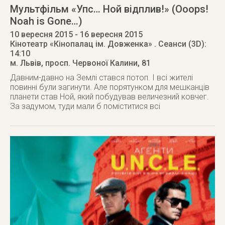
Мультфільм «Упс… Ной відплив!» (Ooops!
Noah is Gone…)
10 вересня 2015
- 16 вересня 2015
Кінотеатр «Кінопалац ім. Довженка»
. Сеанси (3D):
14:10
м. Львів
,
просп. Червоної Калини, 81
Давним-давно на Землі стався потоп. І всі жителі
повинні були загинути. Але порятунком для мешканців
планети став Ной, який побудував величезний ковчег.
За задумом, туди мали б поміститися всі