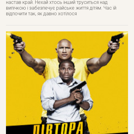
настав край. Нехай хтось інший труситься над
випічкою і забезпечує райське життя дітям. Час їй
відпочити так, як давно хотілося