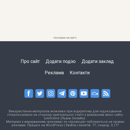
РЕКЛАМА НА САЙТІ
Про сайт
Додати подію
Додати заклад
Реклама
Контакти
Використання матеріалів можливе при відкритому для індексування
гіперпосиланні на сторінку оригінальної статті з вказанням імені сайту
LvivOnline (Львів Онлайн).
Матеріал з маркуванням «реклама» та «промоція» публікується на правах
реклами. Працює на
WordPress
|
Увійти
| запитів: 77, секунд: 0,177