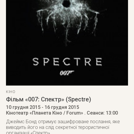
КІНО
Фільм «007: Спектр» (Spectre)
10 грудня 2015
- 16 грудня 2015
Кінотеатр «Планета Кіно / Forum»
. Сеанси: 13:00
Джеймс Бонд отримує зашифроване послання, яке
виводить його на слід секретної терористичної
організації «Спектр»