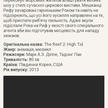
переконує морських жителів влаштувати велике
шоу у стилі сучасної циркової вистави. Мешканці
Рифу зачаровані гарненьким Роком та навіть не
підозрюють, що усі його зусилля направлені на те,
щоб приспати риб’ячу пильність. Адже акули
підіслали Рока на Риф у якості свого спеціального
агента аби він підготував місцевість для нападу
хижаків.
Оригінальна назва:
The Reef 2: High Tid
Жанр:
анімація, мюзикл
Режисери:
Марк А.З. Діппе, Тадонг Пак
Тривалість:
80 хв
Країна:
Південна Корея, США
Рік випуску:
2013