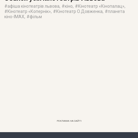
#
афіша кінотеатрів львова
, #
кіно
, #
Кінотеатр «Кінопалац»
,
#
Кінотеатр «Копернік»
, #
Кінотеатр О.Довженка
, #
планета
кіно-IMAX
, #
фільм
РЕКЛАМА НА САЙТІ