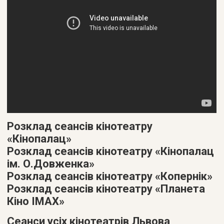
Розклад сеансів кінотеатру
«Кінопалац»
Розклад сеансів кінотеатру «Кінопалац
ім. О.Довженка»
Розклад сеансів кінотеатру «Копернік»
Розклад сеансів кінотеатру «Планета
Кіно IMAX»
Сеанси усіх кінотеатрів Львова