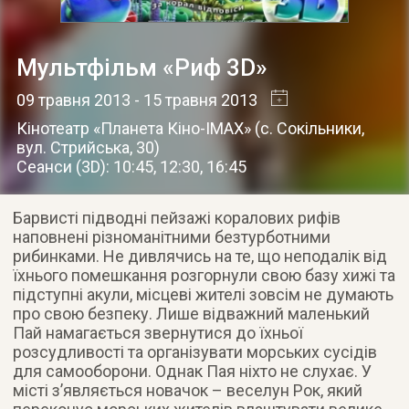
Мультфільм «Риф 3D»
09 травня 2013
- 15 травня 2013
Кінотеатр «Планета Кіно-IMAX»
(
с. Сокільники
,
вул. Стрийська, 30
)
Сеанси (3D): 10:45, 12:30, 16:45
Барвисті підводні пейзажі коралових рифів
наповнені різноманітними безтурботними
рибинками. Не дивлячись на те, що неподалік від
їхнього помешкання розгорнули свою базу хижі та
підступні акули, місцеві жителі зовсім не думають
про свою безпеку. Лише відважний маленький
Пай намагається звернутися до їхньої
розсудливості та організувати морських сусідів
для самооборони. Однак Пая ніхто не слухає. У
місті з’являється новачок – веселун Рок, який