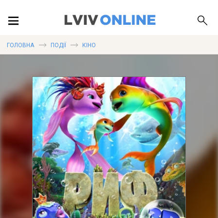
ПОДІЇ
ГОЛОВНА
ПОДІЇ
КІНО
ЛОКАЦІЇ
ПУБЛІКАЦІЇ
ДОВІДКА