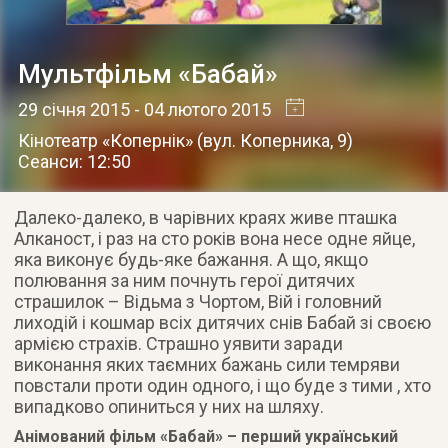
Мультфільм «Бабай»
29 січня 2015
- 04 лютого 2015
Кінотеатр «Копернік»
(
вул. Коперника, 9
)
Сеанси: 12:50
Далеко-далеко, в чарівних краях живе пташка
Алканост, і раз на сто років вона несе одне яйце,
яка виконує будь-яке бажання. А що, якщо
полювання за ним почнуть герої дитячих
страшилок – Відьма з Чортом, Вій і головний
лиходій і кошмар всіх дитячих снів Бабай зі своєю
армією страхів. Страшно уявити заради
виконання яких таємних бажань сили темряви
повстали проти один одного, і що буде з тими , хто
випадково опиниться у них на шляху.
Анімований фільм «Бабай» – перший український