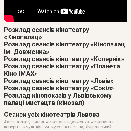
Розклад сеансів кінотеатру
«Кінопалац»
Розклад сеансів кінотеатру «Кінопалац
ім. Довженка»
Розклад сеансів кінотеатру «Копернік»
Розклад сеансів кінотеатру «Планета
Кіно IMAX»
Розклад сеансів кінотеатру «Львів»
Розклад сеансів кінотеатру «Сокіл»
Розклад кінопоказів у Львівському
палаці мистецтв (кінозал)
Сеанси усіх кінотеатрів Львова
#
афіша кіно у львові
, #
кінопалац довженка
, #
кінопалац
копернік
, #
мультфільм
, #
українське кіно
, #
український