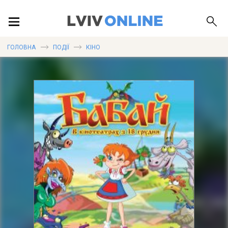
ПОДІЇ
ГОЛОВНА
ПОДІЇ
КІНО
ЛОКАЦІЇ
ПУБЛІКАЦІЇ
ДОВІДКА