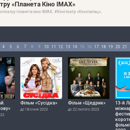
атру «Планета Кіно IMAX»
нотеатру планета кіно-IMAX
, #
Кінотеатр «Кінопалац»
,
4
5
6
7
8
9
10
11
12
13
14
15
16
17
18
19
20
21
й.
Фільм «Сусідка»
Фільм «Щедрик»
13-й Л
нову»
міжна
до 18 січня 2023
до 22 лютого 2023
фести
023
корот
фільмі