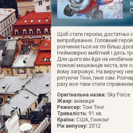
К
С
Щоб стати героєм, достатньо 
випробування. Головний герой 
розчиняється на тлі більш досв
Неймовірно амбітний і десь тро
Для цього він йде на необачни
пожежі мешканців міста, але с
йому загрожує. На виручку нев
рятуючи Тінні, гине сам. Розча
разу все-таки стати справжнім
Оригінальна назва:
Sky Force
Жанр:
анімація
Режисер:
Тоні Тенг
Тривалість:
91 хв.
Країна:
США, Гонконг
Рік випуску:
2012