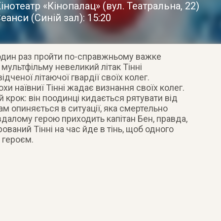
інотеатр «Кінопалац»
(
вул. Театральна, 22
)
еанси (Синій зал): 15:20
один раз пройти по-справжньому важке
мультфільму невеликий літак Тінні
ідченої літаючої гвардії своїх колег.
хи наївниї Тінні жадає визнання своїх колег.
й крок: він поодинці кидається рятувати від
ам опиняється в ситуації, яка смертельно
далому герою приходить капітан Бен, правда,
рований Тінні на час йде в тінь, щоб одного
 героєм.