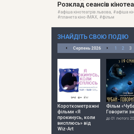
Розклад сеансів кіноте
#
афіша кінотеатрів львова
, #
афіша кі
#
планета кіно-IMAX
, #
фільм
ЗНАЙДІТЬ СВОЮ ПОДІЮ
Серпень
2026
1
2
3
Короткометражні
Фільм «Чуба
фільми «Я
Говорити з
прокинусь, коли
до 01 лютого 2
висплюсь» від
Wiz-Art