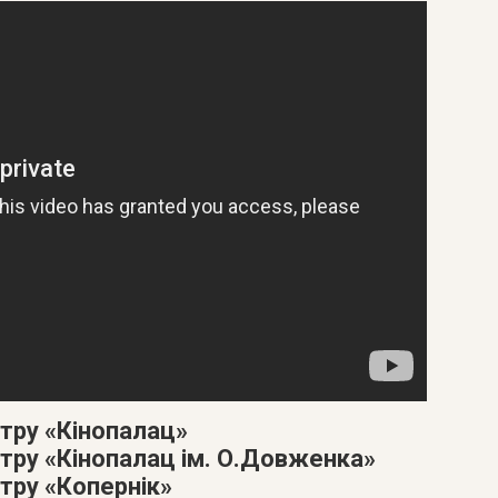
атру «Кінопалац»
атру «Кінопалац ім. О.Довженка»
тру «Копернік»