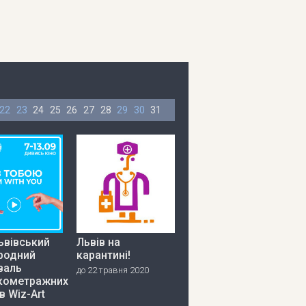
22
23
24
25
26
27
28
29
30
31
ьвівський
Львів на
родний
карантині!
валь
до 22 травня 2020
кометражних
в Wiz-Art