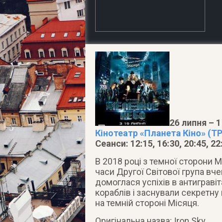
26 липня – 1
Кінотеатр «Планета Кіно» (ТР
Сеанси: 12:15, 16:30, 20:45, 22
В 2018 році з темної сторони 
часи Другої Світової група в
домоглася успіхів в антигравіта
кораблів і заснували секретну
на темній стороні Місяця.
Оригінальна назва: Iron Sky