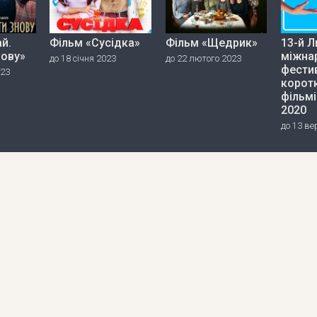
й.
Фільм «Сусідка»
Фільм «Щедрик»
13-й Л
нову»
міжна
до 18 січня 2023
до 22 лютого 2023
фести
023
корот
фільмі
2020
до 13 ве