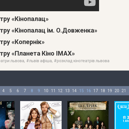
атру «Кінопалац»
атру «Кінопалац ім. О.Довженка»
тру «Копернік»
атру «Планета Кіно IMAX»
еатри львова
, #
львів афіша
, #
розклад кінотеатрів львова
4
5
6
7
8
9
10
11
12
13
14
15
16
17
18
19
20
21