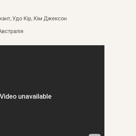
жант, Удо Кір, Кім Джексон
Австралія