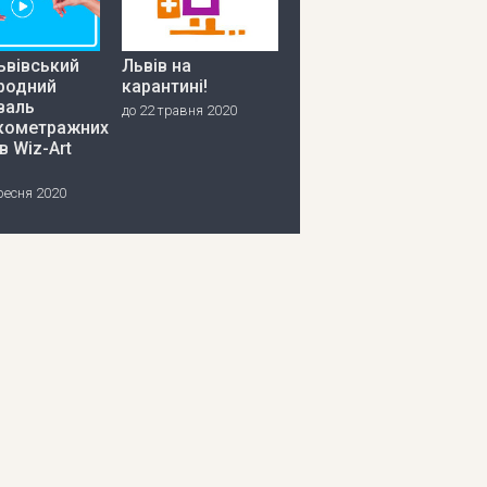
ьвівський
Львів на
родний
карантині!
валь
до 22 травня 2020
кометражних
в Wiz-Art
ресня 2020