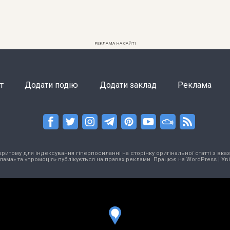
РЕКЛАМА НА САЙТІ
т
Додати подію
Додати заклад
Реклама
тому для індексування гіперпосиланні на сторінку оригінальної статті з вказа
лама» та «промоція» публікується на правах реклами. Працює на
WordPress
|
Ув