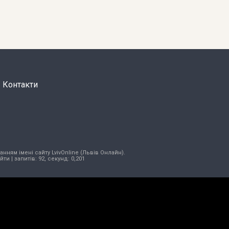
Контакти
нням імені сайту LvivOnline (Львів Онлайн).
ійти
| запитів: 92, секунд: 0,201