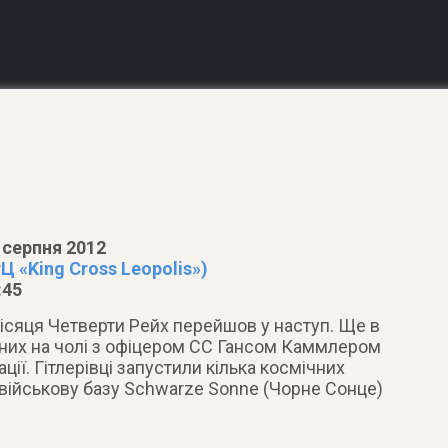
 серпня 2012
Ц «King Cross Leopolis»)
:45
Місяця Четверти Рейх перейшов у наступ. Ще в
чених на чолі з офіцером СС Гансом Каммлером
ції. Гітлерівці запустили кілька космічних
 військову базу Schwarze Sonne (Чорне Сонце)