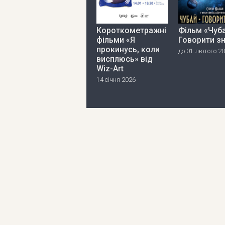
Короткометражні
Фільм «Чуба
фільми «Я
Говорити з
прокинусь, коли
до 01 лютого 2
висплюсь» від
Wiz-Art
14 січня 2026