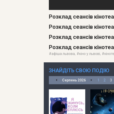
Розклад сеансів кіноте
Розклад сеансів кіноте
Розклад сеансів кінотеа
Розклад сеансів кіноте
#
афіша львова
, #
кіно у львові
, #
кінот
ЗНАЙДІТЬ СВОЮ ПОДІЮ
Серпень
2026
1
2
3