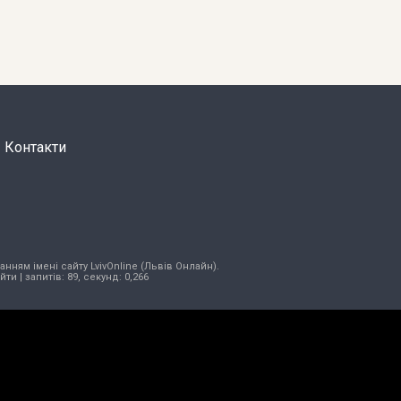
Контакти
нням імені сайту LvivOnline (Львів Онлайн).
ійти
| запитів: 89, секунд: 0,266