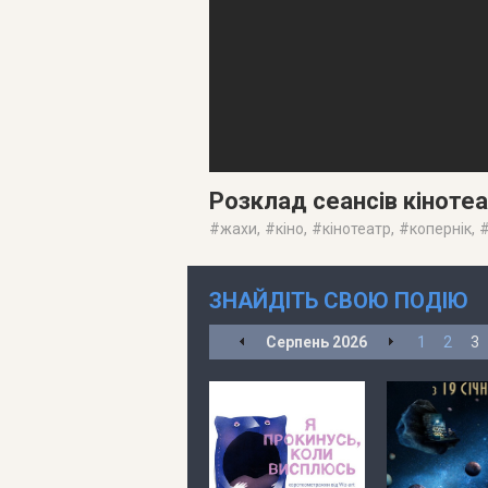
Розклад сеансів кіноте
#
жахи
, #
кіно
, #
кінотеатр
, #
копернік
, 
ЗНАЙДІТЬ СВОЮ ПОДІЮ
Серпень
2026
1
2
3