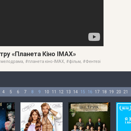
атру «Планета Кіно IMAX»
#
мелодрама
, #
планета кіно-IMAX
, #
фільм
, #
Фентезі
4
5
6
7
8
9
10
11
12
13
14
15
16
17
18
19
20
21