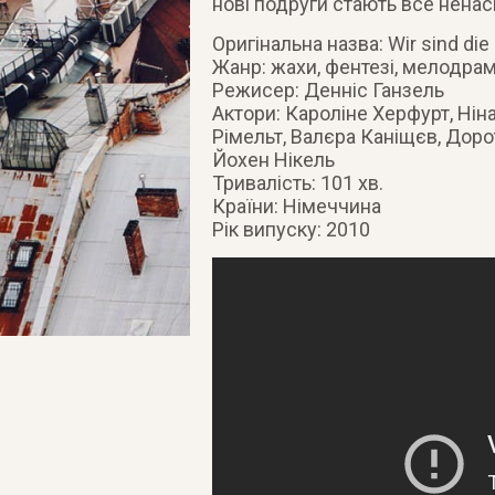
нові подруги стають все ненас
Оригінальна назва: Wir sind die
Жанр: жахи, фентезі, мелодра
Режисер: Денніс Ганзель
Актори: Кароліне Херфурт, Нін
Рімельт, Валєра Каніщєв, Доро
Йохен Нікель
Тривалість: 101 хв.
Країни: Німеччина
Рік випуску: 2010