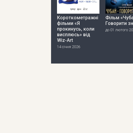
Короткометражні
Фільм «Чуба
фільми «Я
Говорити з
прокинусь, коли
до 01 лютого 2
висплюсь» від
Wiz-Art
14 січня 2026