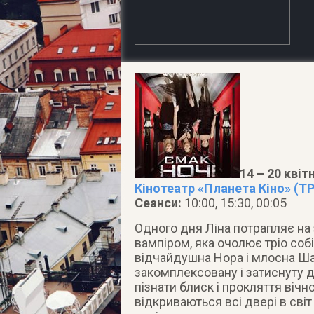
14 – 20 квіт
Кінотеатр «Планета Кіно» (ТР
Сеанси:
10:00, 15:30, 00:05
Одного дня Ліна потрапляє на 
вампіром, яка очолює тріо собі
відчайдушна Нора і млосна Ша
закомплексовану і затиснуту д
пізнати блиск і прокляття віч
відкриваються всі двері в світ