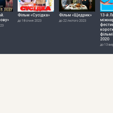
й.
Фільм «Сусідка»
Фільм «Щедрик»
13-й Л
нову»
міжна
до 18 січня 2023
до 22 лютого 2023
фести
023
корот
фільмі
2020
до 13 ве