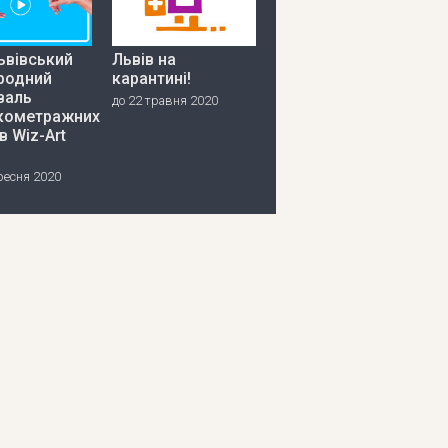
ьвівський
Львів на
родний
карантині!
валь
до 22 травня 2020
кометражних
в Wiz-Art
ресня 2020