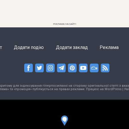
РЕКЛАМА НА САЙТІ
т
Додати подію
Додати заклад
Реклама
тому для індексування гіперпосиланні на сторінку оригінальної статті з вказа
лама» та «промоція» публікується на правах реклами. Працює на
WordPress
|
Ув