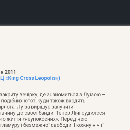
ня 2011
Ц «King Cross Leopolis»)
закриту вечірку, де знайомиться з Луїзою –
 подібних істот, куди також входять
рлота.
Луїза вирішує залучити
івчину до своєї банди. Тепер Ліні судилося
ного життя «неупокоєних». Перед нею
 гламуру і безмежної свободи. І кожну ніч її