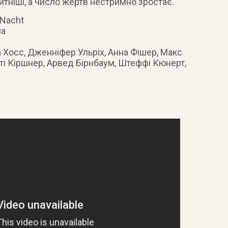
итніші, а число жертв нестримно зростає.
 Nacht
ма
а Хосс, Дженніфер Ульріх, Анна Фішер, Макс
ті Кіршнер, Арвед Бірнбаум, Штеффі Кюнерт,