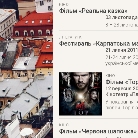
КІНО
Фільм «Реальна казка»
03 листопада
3 – 23 листопа
ЛІТЕРАТУРА
Фестиваль «Карпатська м
21 липня 201
21-24 липня 2
української м
КІНО
Фільм «То
12 вересня 2
Кінотеатр «П
У покарання Т
людей. Тор ді
КІНО
Фільм «Червона шапочка»