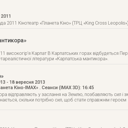
 2011
да 2011 Кінотеатр «Планета Кіно» (ТРЦ «King Cross Leopolis»)
антикора»
1
011 високогір’я Карпат В Карпатських горах відбудеться П
етареалістичної літератури «Карпатська мантикора».
р»
013
- 18 вересня 2013
ланета Кіно-IMAX»
. Сеанси (ІМАХ 3D): 16:45
ора відправляють у заслання на Землю, позбавляють сил і 
знається, скільки потрібно сил, щоб стати справжнім героєм