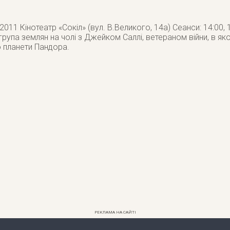
 2011 Кінотеатр «Сокіл» (вул. В.Великого, 14а) Сеанси: 14:00,
рупа землян на чолі з Джейком Саллі, ветераном війни, в яко
 планети Пандора.
РЕКЛАМА НА САЙТІ