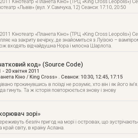
 2011 Кінотеатр «Планета Кіно» (ТРЦ «King Cross Leopolis») Сеа
нотеатр «Львів» (вул. У.Самчука, 12) Сеанси: 17:10, 20:50
 2011 Кінотеатр «Планета Кіно» (ТРЦ «King Cross Leopolis») Се
апляє на закриту вечірку, де знайомиться з Луїзою – вампіро
акож входять відчайдушна Нора і млосна Шарлота.
атковий код» (Source Code)
1
- 20 квітня 2011
анета Кіно / King Cross»
. Сеанси: 10:30, 12:45, 17:15
вано прокинувшись в поїзді не розуміє, хто він і як його ім'я
да гинуть. Та ж історія повторюється знову і знову
дкорювач зорі»
ереживуть безліч пригод на морі і островах, що зустрічають
а край світу, в країну Аслана.