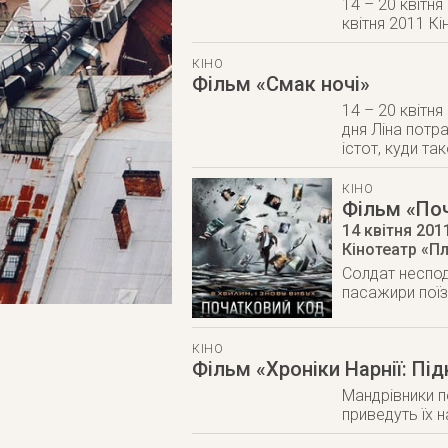
14 – 20 квітня
квітня 2011 Кі
КІНО
Фільм «Смак ночі»
14 – 20 квітня
дня Ліна потр
істот, куди т
КІНО
Фільм «Поч
14 квітня 201
Кінотеатр «Пл
Солдат несподі
пасажири поїз
КІНО
Фільм «Хроніки Нарнії: Пі
Мандрівники п
приведуть їх н