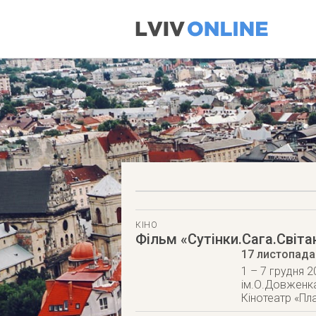
КІНО
Фільм «Сутінки.Сага.Світа
17 листопада
1 – 7 грудня 2
ім.О.Довженка»
Кінотеатр «Пла