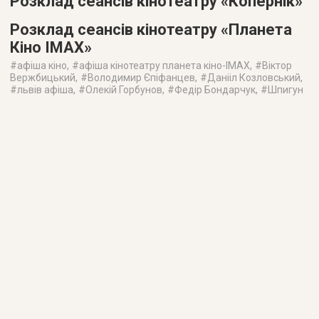
Розклад сеансів кінотеатру «Копернік»
Розклад сеансів кінотеатру «Планета
Кіно IMAX»
#
афіша кіно
, #
афіша кінотеатру планета кіно-IMAX
, #
Віктор
Вержбицький
, #
Володимир Єпіфанцев
, #
Данііл Козловський
,
#
львів афіша
, #
Олекій Горбунов
, #
Федір Бондарчук
, #
Шпигун