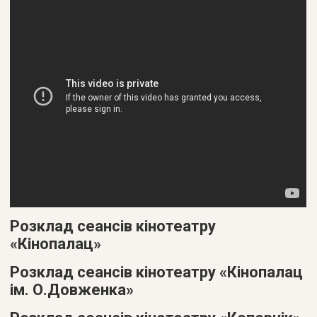
Розклад сеансів кінотеатру
«Кінопалац»
Розклад сеансів кінотеатру «Кінопалац
ім. О.Довженка»