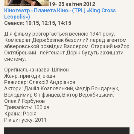
19- 25 квітня 2012
Кінотеатр «Планета Кіно» (ТРЦ «King Cross
Leopolis»)
Сеанси: 10:15, 12:15, 14:15
Дія фільму розгортається весною 1941 року.
Комісаріат Держбезпек безсилий перед агентом
абверовськой розвідки Вассером. Старший майор
Октябрський і лейтенант Дорін будуть захищати
систему.
Оригінальна назва: Шпион
Жанр: пригоди, екшн
Режисер: Олексій Андріанов
Актори: Данііл Козловський, Федір Бондарчук,
Володимир Єпіфанцев, Віктор Вержбицький,
Олекій Горбунов
Тривалість: 100 хв
Країна: Росія
Рік випуску: 2011