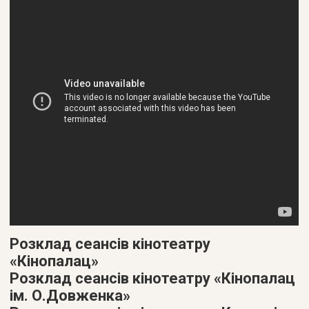
Розклад сеансів кінотеатру
«Кінопалац»
Розклад сеансів кінотеатру «Кінопалац
ім. О.Довженка»