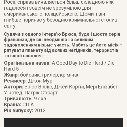
Росії, справа виявляється більш складною ніж
гадалося і зовсім не зрозумілою для
американського поліцейського. Щомиті він
глибше поринає у безодню кримінальної столиці
світу.
Судячи з одного інтерв’ю Брюса, буде і шоста серія
франшизи, де він неодмінно і з великим
задоволенням візьме участь. Мабуть це його місія –
рятувати планету від всяких негідників, терористів
та іншої наволочі
Оригінальна назва:
A Good Day to Die Hard / Die
Hard 5
Жанр:
бойовик, трилер, крімінал
Режисер:
Джон Мур
Актори:
Брюс Вілліс, Джей Кортні, Мері Елізабет
Уїнстед, Патрік Стюарт
Тривалість:
97 хв
Країна:
США
Рік випуску:
2013