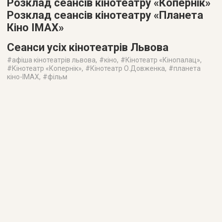
Розклад сеансів кінотеатру «Копернік»
Розклад сеансів кінотеатру «Планета
Кіно IMAX»
Сеанси усіх кінотеатрів Львова
#
афіша кінотеатрів львова
, #
кіно
, #
Кінотеатр «Кінопалац»
,
#
Кінотеатр «Копернік»
, #
Кінотеатр О.Довженка
, #
планета
кіно-IMAX
, #
фільм