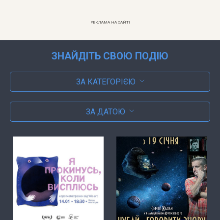
РЕКЛАМА НА САЙТІ
ЗНАЙДІТЬ СВОЮ ПОДІЮ
ЗА КАТЕГОРІЄЮ
ЗА ДАТОЮ