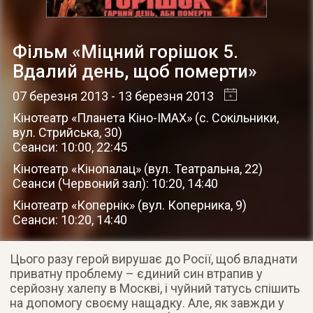
Фільм «Міцний горішок 5.
Вдалий день, щоб померти»
07 березня 2013
- 13 березня 2013
Кінотеатр «Планета Кіно-IMAX»
(
с. Сокільники
,
вул. Стрийська, 30
)
Сеанси: 10:00, 22:45
Кінотеатр «Кінопалац»
(
вул. Театральна, 22
)
Сеанси (Червоний зал): 10:20, 14:40
Кінотеатр «Копернік»
(
вул. Коперника, 9
)
Сеанси: 10:20, 14:40
Цього разу герой вирушає до Росії, щоб владнати
приватну проблему – єдиний син втрапив у
серйозну халепу в Москві, і чуйний татусь спішить
на допомогу своєму нащадку. Але, як завжди у