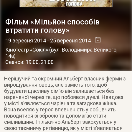
Фільм «Мільйон способів
втратити голову»
19 вересня 2014
- 25 вересня 2014
Кінотеатр «Сокіл»
(
вул. Володимира Великого,
14а
)
Сеанси: 19:00, 21:00
Нерішучий та скромний Альберт власник ферми з
вирощування овець, але замість того, щоб
будувати щасливу сім’ю він залишається без
нареченої через те, що побоявся дуелі. Невдовзі
у місті з’являється чарівна та загадкова жінка.
Вона вселяє у героя впевненість у собі, вчить
поводитися зі зброєю та допомагає стати
сміливішим. І тільки-но Альберт закохується у
свою таємничу рятівницю, як у місті з’являється