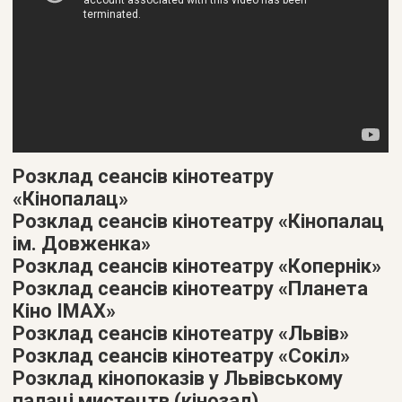
Розклад сеансів кінотеатру
«Кінопалац»
Розклад сеансів кінотеатру «Кінопалац
ім. Довженка»
Розклад сеансів кінотеатру «Копернік»
Розклад сеансів кінотеатру «Планета
Кіно IMAX»
Розклад сеансів кінотеатру «Львів»
Розклад сеансів кінотеатру «Сокіл»
Розклад кінопоказів у Львівському
палаці мистецтв (кінозал)