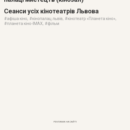
Сеанси усіх кінотеатрів Львова
#
афіша кіно
, #
кінопалац львів
, #
кінотеатр «Планета кіно»
,
#
планета кіно-IMAX
, #
фільм
РЕКЛАМА НА САЙТІ