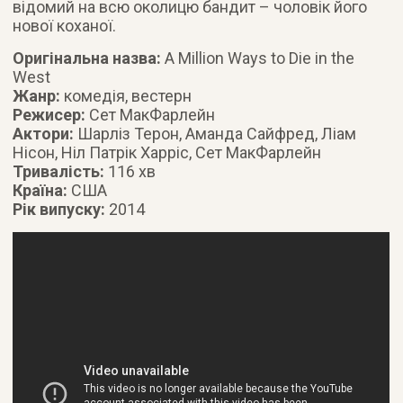
відомий на всю околицю бандит – чоловік його
нової коханої.
Оригінальна назва:
A Million Ways to Die in the
West
Жанр:
комедія, вестерн
Режисер:
Сет МакФарлейн
Актори:
Шарліз Терон, Аманда Сайфред, Ліам
Нісон, Ніл Патрік Харріс, Сет МакФарлейн
Тривалість:
116 хв
Країна:
США
Рік випуску:
2014