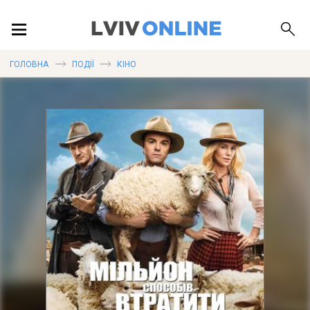
ПОДІЇ
ГОЛОВНА
ПОДІЇ
КІНО
ЛОКАЦІЇ
ПУБЛІКАЦІЇ
ДОВІДКА