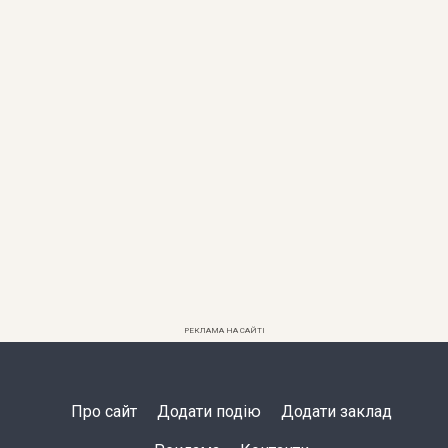
РЕКЛАМА НА САЙТІ
Про сайт
Додати подію
Додати заклад