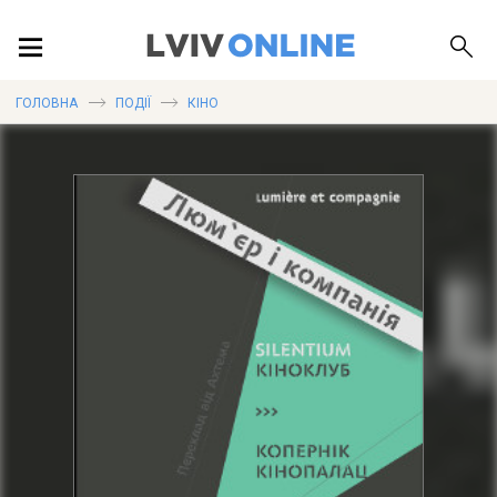
ПОДІЇ
ГОЛОВНА
ПОДІЇ
КІНО
ЛОКАЦІЇ
ПУБЛІКАЦІЇ
ДОВІДКА