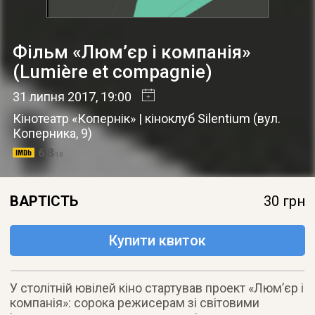
Фільм «Люм’єр і компанія»
(Lumière et compagnie)
31 липня 2017
, 19:00
Кінотеатр «Копернік» | кіноклуб Silentium
(
вул.
Коперника, 9
)
6.8
/10
ВАРТІСТЬ
30 грн
Купити квиток
У столітній ювілей кіно стартував проект «Люм’єр і
компанія»: сорока режисерам зі світовими