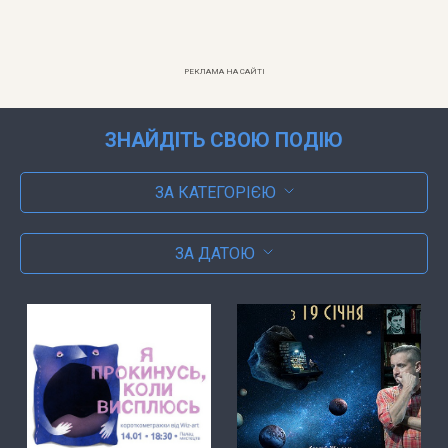
РЕКЛАМА НА САЙТІ
ЗНАЙДІТЬ СВОЮ ПОДІЮ
ЗА КАТЕГОРІЄЮ
ЗА ДАТОЮ