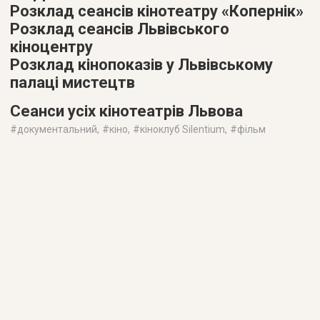
Розклад сеансів кінотеатру «Копернік»
Розклад сеансів Львівського
кіноцентру
Розклад кінопоказів у Львівському
палаці мистецтв
Сеанси усіх кінотеатрів Львова
#
документальний
, #
кіно
, #
кіноклуб Silentium
, #
фільм