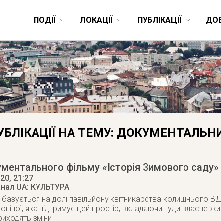
ПОДІЇ
ЛОКАЦІЇ
ПУБЛІКАЦІЇ
ДО
УБЛІКАЦІЇ НА ТЕМУ: ДОКУМЕНТАЛЬН
ментального фільму «Історія Зимового саду»
020
, 21:27
анал UA: КУЛЬТУРА
 базується на долі павільйону квітникарства колишнього ВДНГ
оніної, яка підтримує цей простір, вкладаючи туди власне жит
риходять зміни