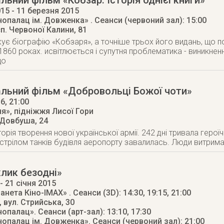
ьний фільм «Кобзар. Історія однієї книги»
015
- 11 березня 2015
інопалац ім. Довженка»
. Сеанси (червоний зал): 15:00
п. Червоної Калини, 81
ує біографію «Кобзаря», а точніше трьох його видань, що п
1860 роках. исвітлюється і супутня проблематика - виникненн
що
льний фільм «Добровольці Божої чоти»
16
, 21:00
я», підніжжя Лисої Гори
 Довбуша, 24
торія творення нової української армії. 242 дні тривала геро
стрілом танків будівля аеропорту завалилась. Люди витрима
лик безодні»
- 21 січня 2015
ланета Кіно-IMAX»
. Сеанси (3D): 14:30, 19:15, 21:00
,
вул. Стрийська, 30
інопалац»
. Сеанси (арт-зал): 13:10, 17:30
інопалац ім. Довженка»
. Сеанси (червоний зал): 21:00