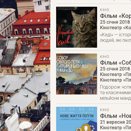
КІНО
Фільм «Кор
25 січня 2018
Кінотеатр «К
«Кеді» — істо
людей, які пік
КІНО
Фільм «Соб
25 січня 2018
Кінотеатр «Пл
Кінотеатр «Пл
Подорож чотир
та класичними
мільйони мандр
КІНО
Фільм «Нов
21 вересня 2
Кінотеатр «Пл