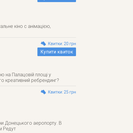
льне кіно с анімацією,
Квитки: 20 грн
Купити квиток
ою на Палацовій площі у
ого креативний ребрендинг?
Квитки: 25 грн
они Донецького аеропорту. В
м Редут