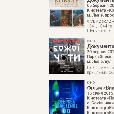
Документал
05 березня 2
Кінотеатр «К
м. Львів
,
прос
Фільм дослідж
1841, 1844 та 
Шевченка то
КІНО
Документа
20 серпня 20
Парк «Знесінн
м. Львів
,
вул.
Цей фільм - іс
прицільним об
КІНО
Фільм «Вик
15 січня 2015
Кінотеатр «П
с. Сокільники
Кінотеатр «К
Кінотеатр «К