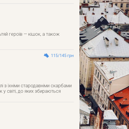
ьтяй героїв — кішок, а також
115/145 грн
і з їхніми стародавніми скарбами
 у світі, до яких збираються