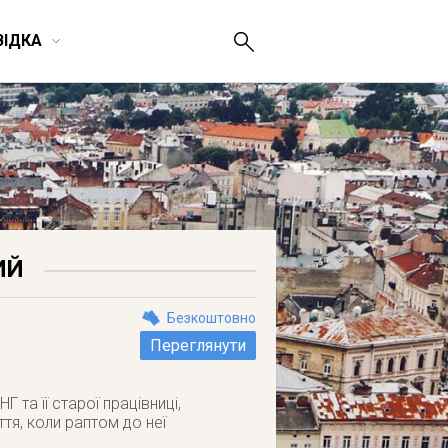
ВІДКА
ИЙ
Безкоштовно
Переглянути
 та її старої працівниці,
тя, коли раптом до неї