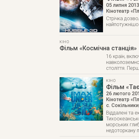
05 липня 201
Кінотеатр «П
Стрічка дозво
найпотужнішог
КІНО
Фільм «Космічна станція»
16 країн, вкл
навколоземною
століття. Перш
КІНО
Фільм «Тає
26 лютого 20
Кінотеатр «П
с. Сокільники
Віддалені та е
Тихоокеансько
морських глиб
недоторкану п