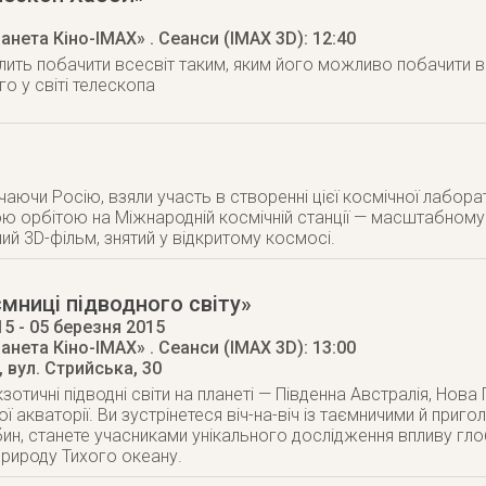
3
ланета Кіно-IMAX»
. Сеанси (IMAX 3D): 12:40
лить побачити всесвіт таким, яким його можливо побачити
о у світі телескопа
ючаючи Росію, взяли участь в створенні цієї космічної лабора
 орбітою на Міжнародній космічній стан­ції — масштабному
ий 3D-фільм, знятий у відкритому кос­мосi.
мниці підводного світу»
15
- 05 березня 2015
ланета Кіно-IMAX»
. Сеанси (IMAX 3D): 13:00
,
вул. Стрийська, 30
кзотичні підводні світи на планеті — Південна Австралія, Нова Г
ї акваторії. Ви зустрінетеся віч-на-віч із таємничими й п
ин, станете учасниками унікального дослідження впливу глоб
рироду Тихого океану.