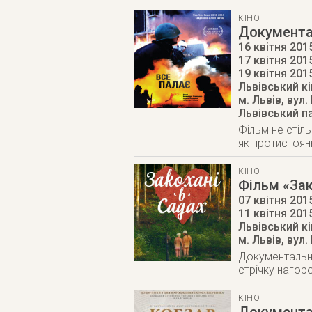
КІНО
Документа
16 квітня 201
17 квітня 201
19 квітня 201
Львівський к
м. Львів
,
вул.
Львівський п
Фільм не стіль
як протистоян
КІНО
Фільм «Зак
07 квітня 2015
11 квітня 201
Львівський к
м. Львів
,
вул.
Документальна 
стрічку нагор
КІНО