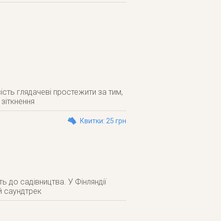
вість глядачеві простежити за тим,
 зіткнення
Квитки: 25 грн
ь до садівництва. У Фінляндії
й саундтрек