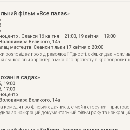
льний фільм «Все палає»
5
5
5
іноцентр
. Сеанси 16 квітня – 21:00, 19 квітня – 19:00
 Володимира Великого, 14а
алац мистецтв
. Сеанси тільки 17 квітня о 20:00
ки розповідає про хід революції Гідності, скільки дає можли
ня змінює свій характер з мирного протесту в кровопролитні
охані в садах»
, 19:00
5
, 17:00
іноцентр
 Володимира Великого, 14а
комедія про фінських дачників, сімейні стосунки і пристраст
одили за найкращий документальний фільм року та найкращи