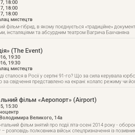
7, 18:00
7, 18:00
17
, 18:00
алац мистецтв
й фільм-гібрид, в якому поєднується «традиційне» документа
, інсталяціями та абсурдним театром Вагрича Бахчаняна
ія» (The Event)
16, 19:30
016
, 19:30
алац мистецтв
і сталося в Росії у серпні 91-го? Що за сила керувала юрб
о за свідчення представлено на екрані: колапс режиму чи й
ьний фільм «Аеропорт» (Airport)
15
, 15:30
іноцентр
 Володимира Великого, 14а
тальний фільм знятий про події літа-осені 2014 року - обор
 – розповідь полковника військ спецпризначення із позивни