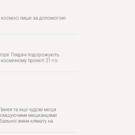
 в космосі лише за допомогою
торії. Глядачі подорожують
 космічному проекті 21-го
вінея та інші чудові місця
риголомшуючими мешканцями
альної зміни клімату на