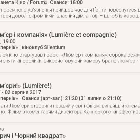
анета Кіно / Forum»
. Сеанси: 18:00
в тюремного ув'язнення прийшов час для Ґоґіти повернутися
ься доволі скромними: власний дім, а тоді – шлюб із хоро
’єр і компанія» (Lumière et compagnie)
7
, 19:00
пернік» | кіноклуб Silentium
вілей кіно стартував проект «Люм'єр і компанія»: сорока реж
 зняти кіноролики, використовуючи камеру братів Люм'єр - 
’єри!» (Lumière!)
7
- 02 серпня 2017
опернік»
. Сеанси (арт-зал): 21:20 (31 липня о 21:10)
рати Люм'єри створили перший у світі фільм, винайшли кінем
іно. Фільм з коментарями директора Каннського кінофести
ВО
рич і Чорний квадрат»