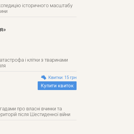
експедицію історичного масштабу
дини
я»
катастрофа і клітки з тваринами
лля
Квитки: 15 грн
Купити квиток
гадами про власні вчинки та
риторій після Шестиденної війни