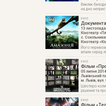
Виклик безодн
на дно неприст
КІНО
Документал
13 листопада
Кінотеатр «П
с. Сокільники
Кінотеатр «К
Його перевозил
впали серед л
КІНО
Фільм «Пр
05 липня 201
Львівський п
м. Львів
,
вул.
Шестеро колиш
рішення та пр
КІНО
Фільм «Те