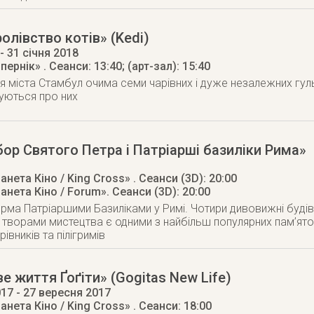
олівство котів» (Kedi)
- 31 січня 2018
опернік»
. Сеанси: 13:40; (арт-зал): 15:40
рія міста Стамбул очима семи чарівних і дуже незалежних гул
луються про них
ор Святого Петра і Патріарші базиліки Рима»
анета Кіно / King Cross»
. Сеанси (3D): 20:00
анета Кіно / Forum»
. Сеанси (3D): 20:00
ма Патріаршими Базиліками у Римі. Чотири дивовижні будівл
 творами мистецтва є одними з найбільш популярних пам’яток
івників та пілігримів
е життя Ґоґіти» (Gogitas New Life)
017
- 27 вересня 2017
анета Кіно / King Cross»
. Сеанси: 18:00