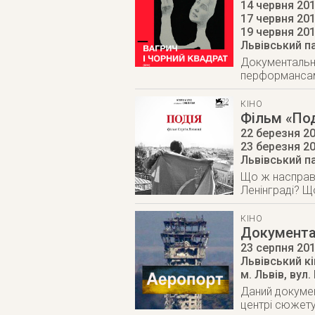
14 червня 201
17 червня 201
19 червня 20
Львівський п
Документальни
перформансами
КІНО
Фільм «Под
22 березня 20
23 березня 2
Львівський п
Що ж насправд
Ленінграді? Щ
КІНО
Документал
23 серпня 20
Львівський к
м. Львів
,
вул.
Даний докумен
центрі сюжету