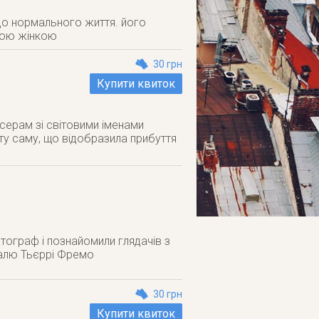
 до нормального життя. його
шою жінкою
30 грн
Купити квиток
исерам зі світовими іменами
ту саму, що відобразила прибуття
атограф i познайомили глядачів з
валю Тьєррі Фремо
30 грн
Купити квиток