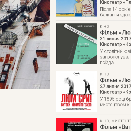
Кінотеатр «Пл
Після 14 рокі
бажання здают
КІНО
Фільм «Люм
31 липня 201
Кінотеатр «Ко
У столітній ю
запропонували
поїзда
КІНО
Фільм «Люм
27 липня 201
Кінотеатр «К
У 1895 році б
мистецтвом к
КІНО
,
МИСТЕЦТ
Фільм «Ваг