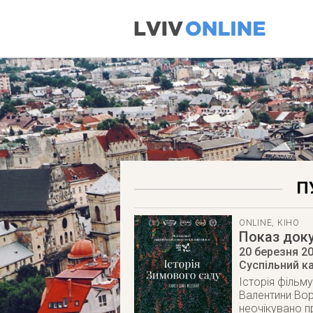
П
ONLINE
,
КІНО
Показ доку
20 березня 2
Суспільний к
Історія фільму
Валентини Вор
неочікувано п