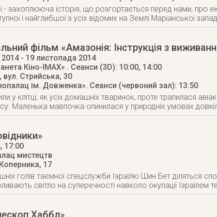
і - захоплююча історія, що розгортається перед нами, про 
упної і найглибшої з усіх відомих на Землі Маріанської запа
ьний фільм «Амазонія: Інструкція з виживанн
 2014
- 19 листопада 2014
ланета Кіно-IMAX»
. Сеанси (3D): 10:00, 14:00
,
вул. Стрийська, 30
інопалац ім. Довженка»
. Сеанси (червоний зал): 13:50
и у клітці, як усіх домашніх тваринок, проте трапилася авіа
ісу. Маленька мавпочка опинилася у природніх умовах довкі
овідники»
4
, 17:00
алац мистецтв
 Коперника, 17
ніх голів таємної спецслужби Ізраїлю Шин Бет діляться спо
оливають світло на суперечності навколо окупації Ізраїлем те
лескоп Хаббл»