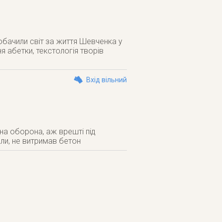
обачили світ за життя Шевченка у
я абетки, текстологія творів
Вхід вільний
їчна оборона, аж врешті під
ли, не витримав бетон