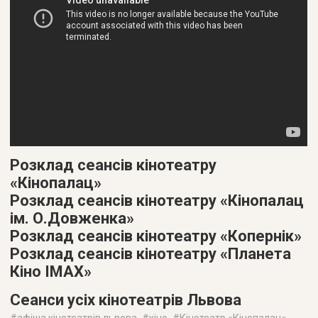
Розклад сеансів кінотеатру
«Кінопалац»
Розклад сеансів кінотеатру «Кінопалац
ім. О.Довженка»
Розклад сеансів кінотеатру «Копернік»
Розклад сеансів кінотеатру «Планета
Кіно IMAX»
Сеанси усіх кінотеатрів Львова
афіша кінотеатрів львова
кіно
Кінотеатр «Кінопалац»