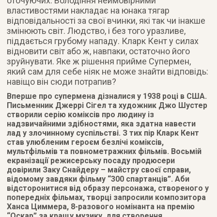
оточуючих. Володіння неймовірними
властивостями накладає на юнака тягар
відповідальності за свої вчинки, які так чи інакше
змінюють світ. Людство, і без того уразливе,
піддається грубому нападу. Кларк Кент у силах
відновити світ або ж, навпаки, остаточно його
зруйнувати. Яке ж рішення прийме Супермен,
який сам для себе ніяк не може знайти відповідь:
навіщо він сюди потрапив?
Вперше про супермена дізналися у 1938 році в США.
Письменник Джеррі Сігел та художник Джо Шустер
створили серію коміксів про людину із
надзвичайними здібностями, яка здатна навести
лад у злочинному суспільстві. З тих пір Кларк Кент
став улюбленим героєм безлічі коміксів,
мультфільмів та повнометражних фільмів. Восьмій
екранізації режисерську посаду продюсери
довірили Заку Снайдеру – майстру своєї справи,
відомому завдяки фільму “300 спартанців”. Аби
відсторонитися від образу персонажа, створеного у
попередніх фільмах, творці запросили композитора
Ханса Циммера, 8-разового номінанта на премію
“Оскар” за кращу музику, для створення