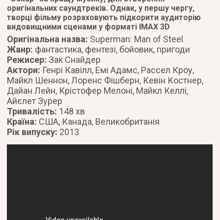
оригінальних саундтреків. Однак, у першу чергу,
творці фільму розраховують підкорити аудиторію
видовищними сценами у форматі ІМАХ 3D
Оригінальна назва:
Superman: Man of Steel
Жанр:
фантастика, фентезі, бойовик, пригоди
Режисер:
Зак Снайдер
Актори:
Генрі Кавілл, Емі Адамс, Рассел Кроу,
Майкл Шеннон, Лоренс Фішберн, Кевін Костнер,
Дайан Лейн, Крістофер Мелоні, Майкл Келлі,
Айєлет Зурер
Тривалість:
148 хв
Країна:
США, Канада, Великобританія
Рік випуску:
2013