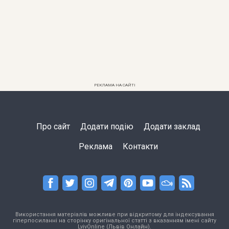
РЕКЛАМА НА САЙТІ
Про сайт
Додати подію
Додати заклад
Реклама
Контакти
Використання матеріалів можливе при відкритому для індексування
гіперпосиланні на сторінку оригінальної статті з вказанням імені сайту
LvivOnline (Львів Онлайн).