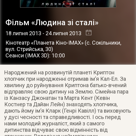
Фільм «Людина зі сталі»
18 липня 2013
- 24 липня 2013
Кінотеатр «Планета Кіно-IMAX»
(
с. Сокільники
,
вул. Стрийська, 30
)
Сеанси (IMAX 3D): 10:00
Народжений на розвинутій планеті Криптон
хлопчик при народженні отримав ім’я Кал-Ел. За
хвилину до руйнування Криптона батько-вчений
відправляє свою дитину на Землю. Сімейна пара
із Канзасу Джонатан та Марта Кент (Кевін
Костнер та Дайан Лейн) знаходять хлопчика,
дають йому ім’я Кларк (Генрі Кавілл) та виховують
у дусі чесності та справедливості. І ось перед
нами молодий журналіст, який з самого
дитинства відчуває свою відмінність від