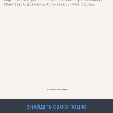
#
, #
, #
,
#
Кінотеатр О.Довженка
, #
планета кіно-IMAX
, #
фільм
РЕКЛАМА НА САЙТІ
ЗНАЙДІТЬ СВОЮ ПОДІЮ