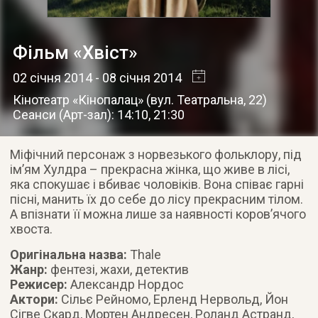
Фільм «Хвіст»
02 січня 2014
- 08 січня 2014
Кінотеатр «Кінопалац»
(
вул. Театральна, 22
)
Сеанси (Арт-зал): 14:10, 21:30
Міфічний персонаж з норвезького фольклору, під
ім’ям Хулдра – прекрасна жінка, що живе в лісі,
яка спокушає і вбиває чоловіків. Вона співає гарні
пісні, манить їх до себе до лісу прекрасним тілом.
А впізнати її можна лише за наявності коров’ячого
хвоста.
Оригінальна назва:
Thale
Жанр:
фентезі, жахи, детектив
Режисер:
Александр Нордос
Актори:
Сільє Рейномо, Ерленд Нервольд, Йон
Сігве Скард, Мортен Андресен, Роланд Астранд,