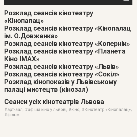
Розклад сеансів кінотеатру
«Кінопалац»
Розклад сеансів кінотеатру «Кінопалац
ім. О.Довженка»
Розклад сеансів кінотеатру «Копернік»
Розклад сеансів кінотеатру «Планета
Кіно IMAX»
Розклад сеансів кінотеатру «Львів»
Розклад сеансів кінотеатру «Сокіл»
Розклад кінопоказів у Львівському
палаці мистецтв (кінозал)
Сеанси усіх кінотеатрів Львова
#
арт-зал
, #
афіша кіно у львові
, #
кіно
, #
Кінотеатр «Кінопалац»
,
#
фільм