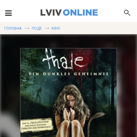
ПОДІЇ
ГОЛОВНА
ПОДІЇ
КІНО
ЛОКАЦІЇ
ПУБЛІКАЦІЇ
ДОВІДКА