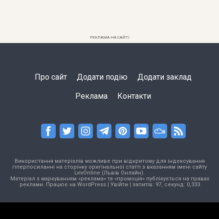
РЕКЛАМА НА САЙТІ
Про сайт
Додати подію
Додати заклад
Реклама
Контакти
Використання матеріалів можливе при відкритому для індексування
гіперпосиланні на сторінку оригінальної статті з вказанням імені сайту
LvivOnline (Львів Онлайн).
Матеріал з маркуванням «реклама» та «промоція» публікується на правах
реклами. Працює на
WordPress
|
Увійти
| запитів: 97, секунд: 0,333