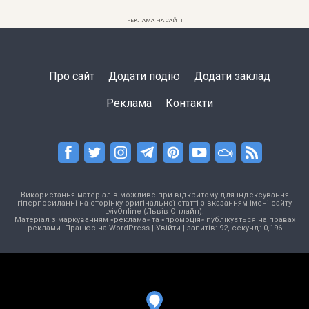
РЕКЛАМА НА САЙТІ
Про сайт
Додати подію
Додати заклад
Реклама
Контакти
Використання матеріалів можливе при відкритому для індексування
гіперпосиланні на сторінку оригінальної статті з вказанням імені сайту
LvivOnline (Львів Онлайн).
Матеріал з маркуванням «реклама» та «промоція» публікується на правах
реклами. Працює на
WordPress
|
Увійти
| запитів: 92, секунд: 0,196