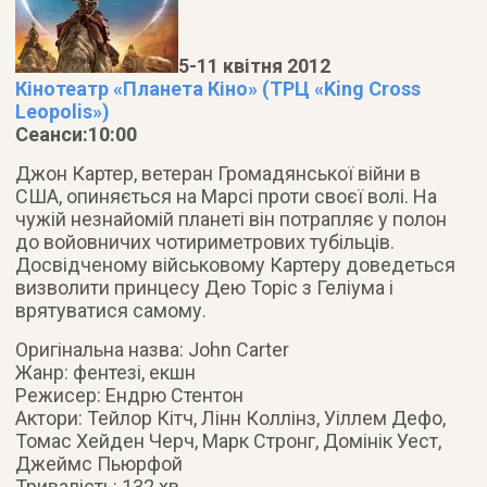
5-11 квітня 2012
Кінотеатр «Планета Кіно» (ТРЦ «King Cross
Leopolis»)
Сеанси:10:00
Джон Картер, ветеран Громадянської війни в
США, опиняється на Марсі проти своєї волі. На
чужій незнайомій планеті він потрапляє у полон
до войовничих чотириметрових тубільців.
Досвідченому військовому Картеру доведеться
визволити принцесу Дею Торіс з Геліума і
врятуватися самому.
Оригінальна назва: John Carter
Жанр: фентезі, екшн
Режисер: Ендрю Стентон
Актори: Тейлор Кітч, Лінн Коллінз, Уіллем Дефо,
Томас Хейден Черч, Марк Стронг, Домінік Уест,
Джеймс Пьюрфой
Тривалість: 132 хв