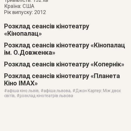
Країна: США
Рік випуску: 2012
Розклад сеансів кінотеатру
«Кінопалац»
Розклад сеансів кінотеатру «Кінопалац
ім. О.Довженка»
Розклад сеансів кінотеатру «Копернік»
Розклад сеансів кінотеатру «Планета
Кіно IMAX»
#
афіша кіно львів
, #
афіша львова
, #
Джон Картер: Між двох
світів
, #
розклад кінотеатрів львова