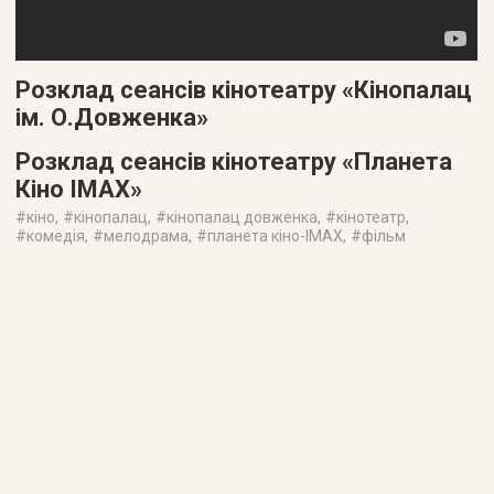
Розклад сеансів кінотеатру «Кінопалац
ім. О.Довженка»
Розклад сеансів кінотеатру «Планета
Кіно IMAX»
#
кіно
, #
кінопалац
, #
кінопалац довженка
, #
кінотеатр
,
#
комедія
, #
мелодрама
, #
планета кіно-IMAX
, #
фільм