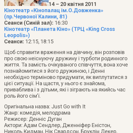
14 – 20 квітня 2011
Кінотеатр «Кінопалац ім.О.Довженка»
(пр.Червоної Калини, 81)
Сеанси (Синій зал):
16:30
Кінотеатр «Планета Кіно» (ТРЦ «King Cross
Leopolis»)
Сеанси:
12:15, 18:15
Щоб справити враження на дівчину, він розповів
про свою неіснуючу дружину і турботи родинного
життя. Та замість очікуваного співчуття, вона хоче
познайомитися з його дружиною, і Денні
необхідно терміново придумати, як виплутатися з
цієї ситуації. На щастя, у нього є знайома,
приваблива і з дітьми, які і зіграють на якийсь час
роль його сім’ї.
Оригінальна назва: Just Go with It
Жанр: комедія, мелодрама
Режисер: Денніс Дуган
Актори: Адам Сендлер, Дженніфер Еністон,
Николь Кидман, Нік Свардсон, Бруклін Декер,