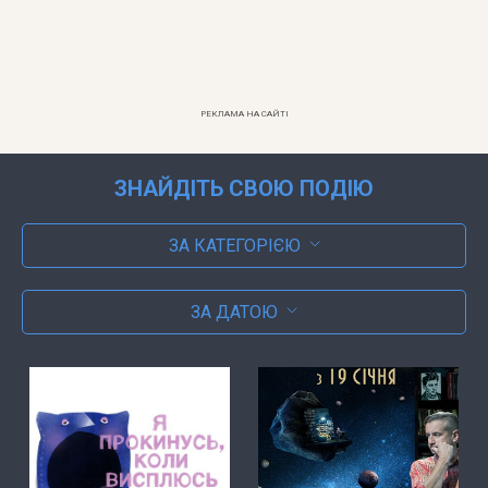
РЕКЛАМА НА САЙТІ
ЗНАЙДІТЬ СВОЮ ПОДІЮ
ЗА КАТЕГОРІЄЮ
ЗА ДАТОЮ