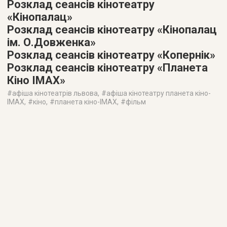
Розклад сеансів кінотеатру
«Кінопалац»
Розклад сеансів кінотеатру «Кінопалац
ім. О.Довженка»
Розклад сеансів кінотеатру «Копернік»
Розклад сеансів кінотеатру «Планета
Кіно IMAX»
#
афіша кінотеатрів львова
, #
афіша кінотеатру планета кіно-
IMAX
, #
кіно
, #
планета кіно-IMAX
, #
фільм