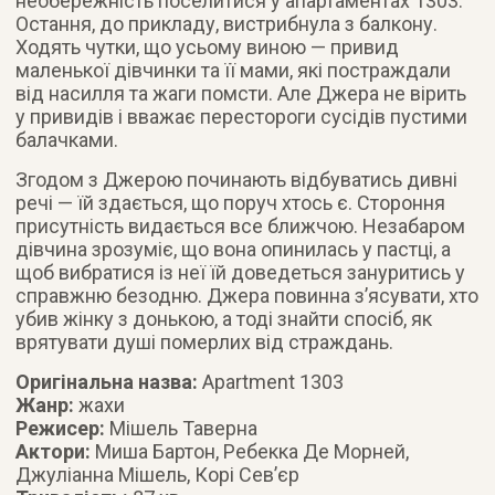
необережність поселитися у апартаментах 1303.
Остання, до прикладу, вистрибнула з балкону.
Ходять чутки, що усьому виною — привид
маленької дівчинки та її мами, які постраждали
від насилля та жаги помсти. Але Джера не вірить
у привидів і вважає перестороги сусідів пустими
балачками.
Згодом з Джерою починають відбуватись дивні
речі — їй здається, що поруч хтось є. Стороння
присутність видається все ближчою. Незабаром
дівчина зрозуміє, що вона опинилась у пастці, а
щоб вибратися із неї їй доведеться зануритись у
справжню безодню. Джера повинна з’ясувати, хто
убив жінку з донькою, а тоді знайти спосіб, як
врятувати душі померлих від страждань.
Оригінальна назва:
Apartment 1303
Жанр:
жахи
Режисер:
Мішель Таверна
Актори:
Миша Бартон, Ребекка Де Морней,
Джуліанна Мішель, Корі Сев’єр