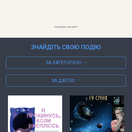
РЕКЛАМА НА САЙТІ
ЗНАЙДІТЬ СВОЮ ПОДІЮ
ЗА КАТЕГОРІЄЮ
ЗА ДАТОЮ