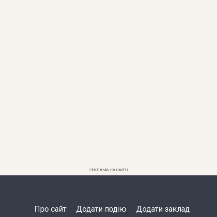
РЕКЛАМА НА САЙТІ
Про сайт
Додати подію
Додати заклад