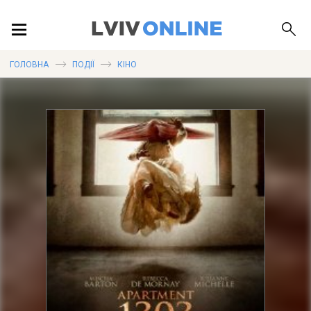
ПОДІЇ
ГОЛОВНА
ПОДІЇ
КІНО
ЛОКАЦІЇ
ПУБЛІКАЦІЇ
ДОВІДКА