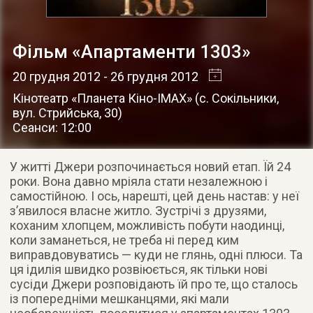
Фільм «Апартаменти 1303»
20 грудня 2012
- 26 грудня 2012
Кінотеатр «Планета Кіно-IMAX»
(
с. Сокільники
,
вул. Стрийська, 30
)
Сеанси: 12:00
У житті Джери розпочинається новий етап. Їй 24
роки. Вона давно мріяла стати незалежною і
самостійною. І ось, нарешті, цей день настав: у неї
з’явилося власне житло. Зустрічі з друзями,
коханим хлопцем, можливість побути наодинці,
коли заманеться, не треба ні перед ким
виправдовуватись — куди не глянь, одні плюси. Та
ця ідилія швидко розвіюється, як тільки нові
сусіди Джери розповідають їй про те, що сталось
із попередніми мешканцями, які мали