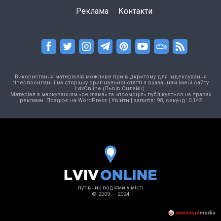
Реклама
Контакти
Використання матеріалів можливе при відкритому для індексування
гіперпосиланні на сторінку оригінальної статті з вказанням імені сайту
LvivOnline (Львів Онлайн).
Матеріал з маркуванням «реклама» та «промоція» публікується на правах
реклами. Працює на
WordPress
|
Увійти
| запитів: 98, секунд: 0,142
путівник подіями у місті
© 2009 — 2024