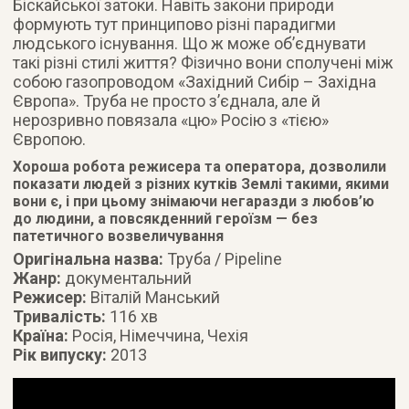
Біскайської затоки. Навіть закони природи
формують тут принципово різні парадигми
людського існування. Що ж може об’єднувати
такі різні стилі життя? Фізично вони сполучені між
собою газопроводом «Західний Сибір – Західна
Європа». Труба не просто з’єднала, але й
нерозривно повязала «цю» Росію з «тією»
Європою.
Хороша робота режисера та оператора, дозволили
показати людей з різних кутків Землі такими, якими
вони є, і при цьому знімаючи негаразди з любов’ю
до людини, а повсякденний героїзм — без
патетичного возвеличування
Оригінальна назва:
Труба / Pipeline
Жанр:
документальний
Режисер:
Віталій Манський
Тривалість:
116 хв
Країна:
Росія, Німеччина, Чехія
Рік випуску:
2013