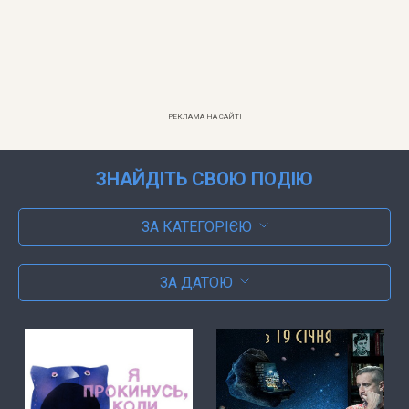
РЕКЛАМА НА САЙТІ
ЗНАЙДІТЬ СВОЮ ПОДІЮ
ЗА КАТЕГОРІЄЮ
ЗА ДАТОЮ