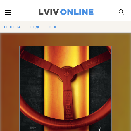
ПОДІЇ
ГОЛОВНА
ПОДІЇ
КІНО
ЛОКАЦІЇ
ПУБЛІКАЦІЇ
ДОВІДКА