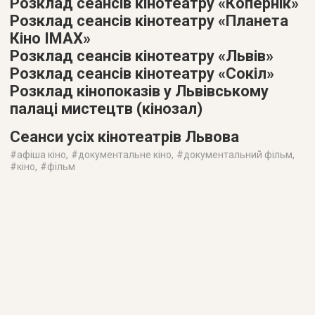
Розклад сеансів кінотеатру «Копернік»
Розклад сеансів кінотеатру «Планета
Кіно IMAX»
Розклад сеансів кінотеатру «Львів»
Розклад сеансів кінотеатру «Сокіл»
Розклад кінопоказів у Львівському
палаці мистецтв (кінозал)
Сеанси усіх кінотеатрів Львова
#
афіша кіно
, #
документальне кіно
, #
документальний фільм
,
#
кіно
, #
фільм