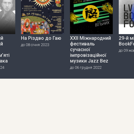
ий
На Різдво до Гаю
ХХІІ Міжнародний
29-й 
ий
фестиваль
BookF
до 08 січня 2023
сучасної
до 09 жо
’яті
імпровізаційної
пака
музики Jazz Bez
024
до 06 грудня 2022