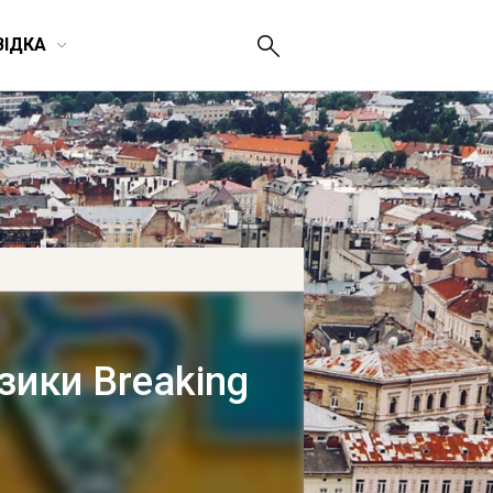
ВІДКА
зики Breaking