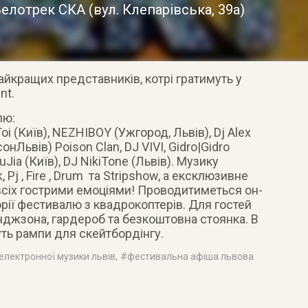
Велотрек СКА
(
вул. Клепарівська, 39а
)
айкращих представників, котрі гратимуть у
nt.
лю:
i (Київ), NEZHIBOY (Ужгород, ­Львів), Dj Alex
он­Львів) Poison Clan, DJ VIVI, Gidro|Gidro
 LuJia (Київ), DJ NikiTone (Львів). Музику
j­ , Fire ­, Drum ­ та Strip­show, а ексклюзивне
іх гострими емоціями! Проводитиметься он­
рії фестивалю з квадрокоптерів. Для гостей
дж­зона, гардероб та безкоштовна стоянка. В
ть рампи для скейтбордінгу.
електронної музики львів
, #
фестивальна афіша львова