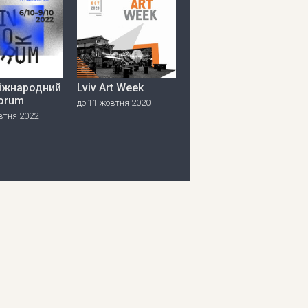
міжнародний
Lviv Art Week
orum
до 11 жовтня 2020
втня 2022