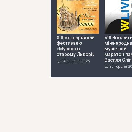
ХІІІ міжнародний
VIII Відкрит
фестивалю
міжнародн
«Музика в
музичний
старому Львові»
маратон пам
Василя Слі
до 04 вересня 2026
до 30 червня 2