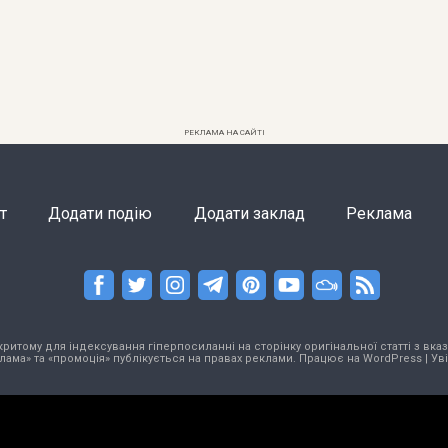
РЕКЛАМА НА САЙТІ
т
Додати подію
Додати заклад
Реклама
тому для індексування гіперпосиланні на сторінку оригінальної статті з вказа
лама» та «промоція» публікується на правах реклами. Працює на
WordPress
|
Ув