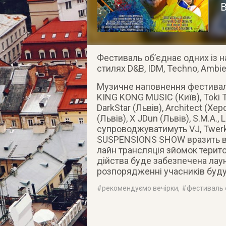
Фестиваль об’єднає одних із н
стилях D&B, IDM, Techno, Ambie
Музичне наповнення фестива
KING KONG MUSIС (Київ), Toki To
DarkStar (Львів), Architect (Херс
(Львів), X J­Dun (Львів), S.M.A.,
супроводжуватимуть VJ­, Twerk­, P
SUSPENSIONS SHOW вразить вс
лайн трансляція зйомок терито
дійства буде забезпечена лаун
розпорядженні учасників буду
#
рекомендуємо вечірки
, #
фестиваль 