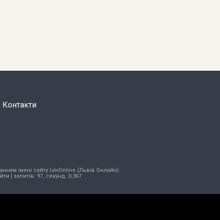
Контакти
нням імені сайту LvivOnline (Львів Онлайн).
ійти
| запитів: 97, секунд: 0,367