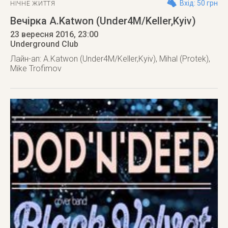
Вхід: 50 грн
НІЧНЕ ЖИТТЯ
Вечірка A.Katwon (Under4M/Keller,Kyiv)
23 вересня 2016
, 23:00
Underground Club
Лайн-ап: A.Katwon (Under4M/Keller,Kyiv), Mihal (Protek),
Mike Trofimov