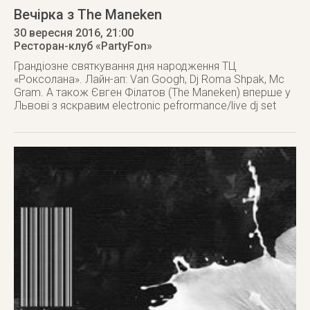
Вечірка з The Maneken
30 вересня 2016
, 21:00
Ресторан-клуб «PartyFon»
Грандіозне святкування дня народження ТЦ
«Роксолана». Лайн-ап: Van Googh, Dj Roma Shpak, Mc
Gram. А також Євген Філатов (The Maneken) вперше у
Львові з яскравим electronic pefrormance/live dj set