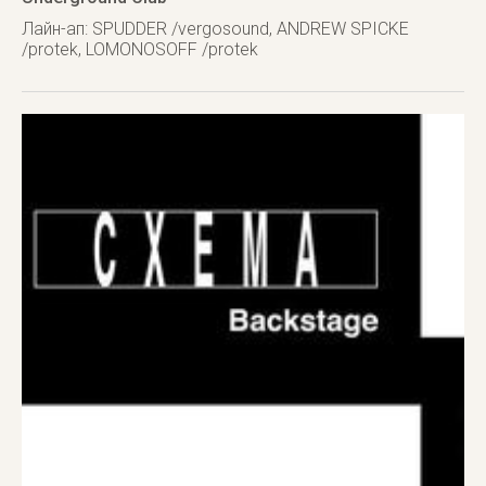
Лайн-ап: SPUDDER /vergosound, ANDREW SPICKE
/protek, LOMONOSOFF /protek