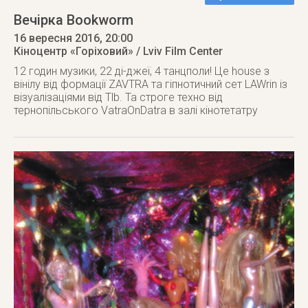
Вечірка Bookworm
16 вересня 2016
, 20:00
Кіноцентр «Горіховий» / Lviv Film Center
12 годин музики, 22 ді-джеї, 4 танцполи! Це house з
вінілу від формації ZAVTRA та гіпнотичний сет LAWrin із
візуалізаціями від Tlb. Та строге техно від
тернопільського VatraOnDatra в залі кінотетатру