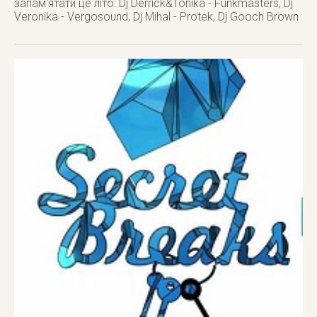
запам'ятати це літо: Dj Derrick&Tonika - Funkmasters, Dj
Veronika - Vergosound, Dj Mihal - Protek, Dj Gooch Brown