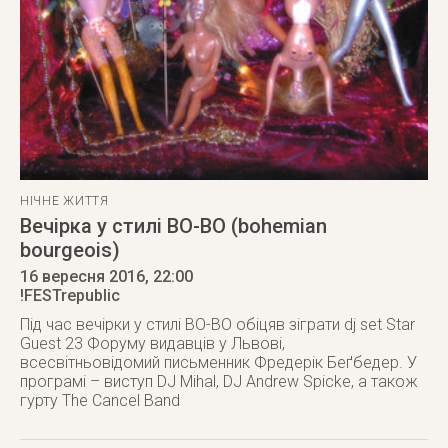
НІЧНЕ ЖИТТЯ
Вечірка у стилі ВО-ВО (bohemian
bourgeois)
16 вересня 2016
, 22:00
!FESTrepublic
Під час вечірки у стилі BO-BO обіцяв зіграти dj set Star
Guest 23 Форуму видавців у Львові,
всесвітньовідомий письменник Фредерік Беґбедер. У
програмі – виступ DJ Mihal, DJ Andrew Spicke, а також
гурту The Cancel Band