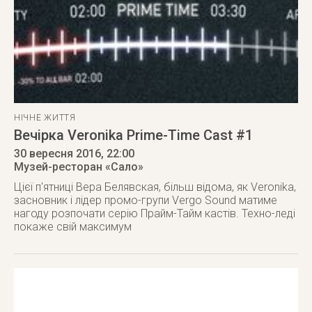
НІЧНЕ ЖИТТЯ
Вечірка Veronika Prime-Time Cast #1
30 вересня 2016
, 22:00
Музей-ресторан «Сало»
Цієї п'ятниці Вера Белявская, більш відома, як Veronika,
засновник і лідер промо-групи Vergo Sound матиме
нагоду розпочати серію Прайм-Тайм кастів. Техно-леді
покаже свій максимум