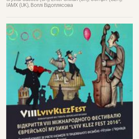
IAMX (UK), Воплі Відоплясова