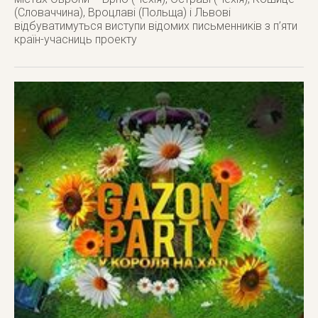
(Словаччина), Вроцлаві (Польща) і Львові
відбуватимуться виступи відомих письменників з п’яти
країн-учасниць проекту