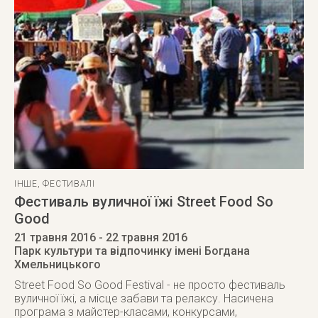
ІНШЕ
,
ФЕСТИВАЛІ
Фестиваль вуличної їжі Street Food So
Good
21 травня 2016
- 22 травня 2016
Парк культури та відпочинку імені Богдана
Хмельницького
Street Food So Good Festival - не просто фестиваль
вуличної їжі, а місце забави та релаксу. Насичена
програма з майстер-класами, конкурсами,