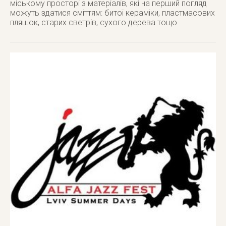
міському просторі з матеріалів, які на перший погляд
можуть здатися сміттям: битої кераміки, пластмасових
пляшок, старих светрів, сухого дерева тощо