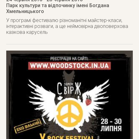
Парк культури та відпочинку імені Богдана
Хмельницького
У програмі фестивалю різноманітні майстер-класи,
інтерактивні розваги, а ще неймовірна двоповерхова
казкова карусель