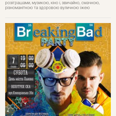
розіграшами, музикою, кіно і, звичайно, смачною,
різноманітною та здоровою вуличною їжею