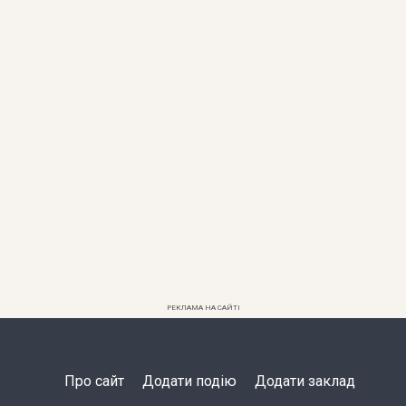
РЕКЛАМА НА САЙТІ
Про сайт
Додати подію
Додати заклад