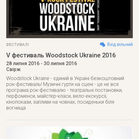
Вхід вільний
ФЕСТИВАЛІ
V фестиваль Woodstock Ukraine 2016
28 липня 2016
- 30 липня 2016
Свірж
Woodstock Ukraine - єдиний в Україні безкоштовний
рок-фестиваль! Музичні гурти на сцені - це не вся
програма рок-фестивалю - театральні постановки,
перфоменси, майстер-класи, вело-екскурсії,
кінопокази, запливи на човнах, посиденьки біля
вогнища