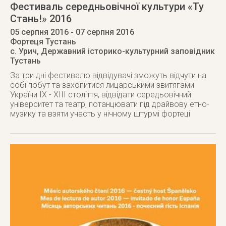
Фестиваль середньовічної культури «Ту
Стань!» 2016
05 серпня 2016
- 07 серпня 2016
Фортеця Тустань
с. Урич
,
Державний історико-культурний заповідник
Тустань
За три дні фестивалю відвідувачі зможуть відчути на
собі побут та захопитися лицарськими звитягами
України ІХ - ХІІІ століття, відвідати середьовічний
університет та театр, потанцювати під драйвову етно-
музику та взяти участь у нічному штурмі фортеці