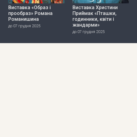
Виставка «Образ і
Виставка Христини
прообраз» Романа
Приймак «Пташки,
Романишина
годинники, квіти і
жандарми»
до 07 грудня 2025
до 07 грудня 2025