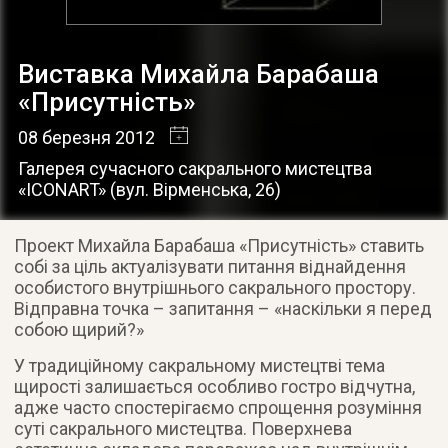
Виставка Михайла Барабаша
«Присутність»
08 березня 2012
Галерея сучасного сакрального мистецтва
«ICONART»
(
вул. Вірменська, 26
)
Проект Михайла Барабаша «Присутність» ставить
собі за ціль актуалізувати питання віднайдення
особистого внутрішнього сакрального простору.
Відправна точка – запитання – «наскільки я перед
собою щирий?»
У традиційному сакральному мистецтві тема
щирості залишається особливо гостро відчутна,
адже часто спостерігаємо спрощення розуміння
суті сакрального мистецтва. Поверхнева