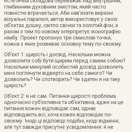
естетична складова переважає над внутрішнім,
глибинним духовним змістом, який часто
повністю втрачається. Аби нав’язати виразні
візуальні паралелі, автор використовує у своїх
об’єктах дошку, світло свічки та золотий фон, а
разом з тим по новому інтерпретує іконографію
німбу. Проект пропонує три смислові точки,
кожна з яких розвиває основну тему по-своєму.
Об’єкт 1: щирість і досвід. Наскільки можна
дозволити собі бути щирим перед самим собою?
Наскільки минулий особистий досвід дозволить
мені поглянути відверто на себе самого? Чи
дозволить? Чи спотворить? Чи здатен я на таку
щирість?
Об’єкт 2: я не сам. Питання щирості проблема
одночасно суб’єктивна та об’єктивна, адже на це
питання кожен відповідає сам, однак
відповідають всі, хоча кожен відповідає по-
своєму. Іноді ці відповіді подібні, іноді відмінні,
але тут завжди присутнє усвідомлення: я не