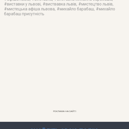
#
виставки у львові
, #
виствавка львів
, #
мистецтво львів
,
#
мистецька афіша львова
, #
михайло барабаш
, #
михайло
барабаш присутність
РЕКЛАМА НА САЙТІ