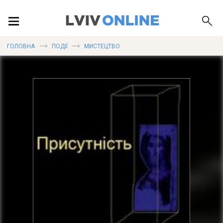
ПОДІЇ
ГОЛОВНА
ПОДІЇ
МИСТЕЦТВО
ЛОКАЦІЇ
ПУБЛІКАЦІЇ
ДОВІДКА