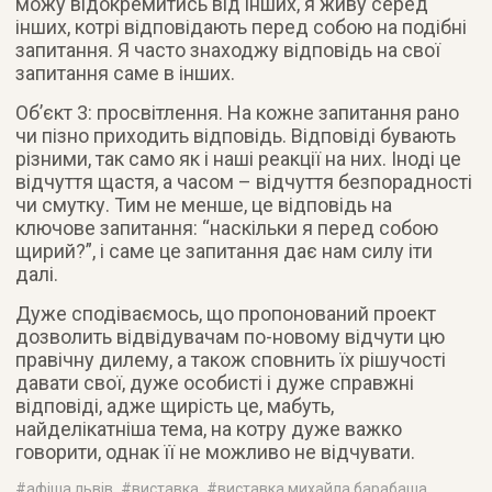
можу відокремитись від інших, я живу серед
інших, котрі відповідають перед собою на подібні
запитання. Я часто знаходжу відповідь на свої
запитання саме в інших.
Об’єкт 3: просвітлення. На кожне запитання рано
чи пізно приходить відповідь. Відповіді бувають
різними, так само як і наші реакції на них. Іноді це
відчуття щастя, а часом – відчуття безпорадності
чи смутку. Тим не менше, це відповідь на
ключове запитання: “наскільки я перед собою
щирий?”, і саме це запитання дає нам силу іти
далі.
Дуже сподіваємось, що пропонований проект
дозволить відвідувачам по-новому відчути цю
правічну дилему, а також сповнить їх рішучості
давати свої, дуже особисті і дуже справжні
відповіді, адже щирість це, мабуть,
найделікатніша тема, на котру дуже важко
говорити, однак її не можливо не відчувати.
#
афіша львів
, #
виставка
, #
виставка михайла барабаша
,