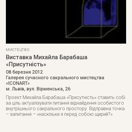
МИСТЕЦТВО
Виставка Михайла Барабаша
«Присутність»
08 березня 2012
Галерея сучасного сакрального мистецтва
«ICONART»
м. Львів
,
вул. Вірменська, 26
Проект Михайла Барабаша «Присутність» ставить собі
за ціль актуалізувати питання віднайдення особистого
внутрішнього сакрального простору. Відправна точка
– запитання – «наскільки я перед собою щирий?»