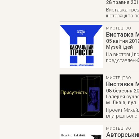
28 травня 20
Виставка през
інсталяції та
МИСТЕЦТВО
Виставка 
05 квітня 201
Музей ідей
На виставці пр
представлени
МИСТЕЦТВО
Виставка 
08 березня 2
Галерея суча
м. Львів
,
вул.
Проект Михайл
внутрішнього 
МИСТЕЦТВО
Авторськи