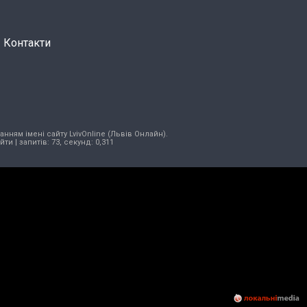
Контакти
нням імені сайту LvivOnline (Львів Онлайн).
ійти
| запитів: 73, секунд: 0,311