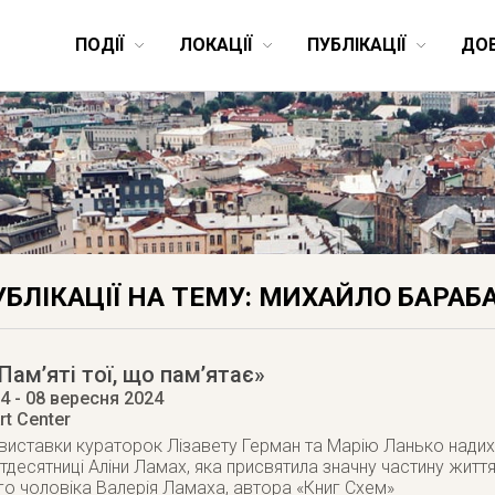
ПОДІЇ
ЛОКАЦІЇ
ПУБЛІКАЦІЇ
ДО
УБЛІКАЦІЇ НА ТЕМУ: МИХАЙЛО БАРАБ
Пам’яті тої, що пам’ятає»
24
- 08 вересня 2024
rt Center
виставки кураторок Лізавету Герман та Марію Ланько надихн
тдесятниці Аліни Ламах, яка присвятила значну частину житт
го чоловіка Валерія Ламаха, автора «Книг Схем»