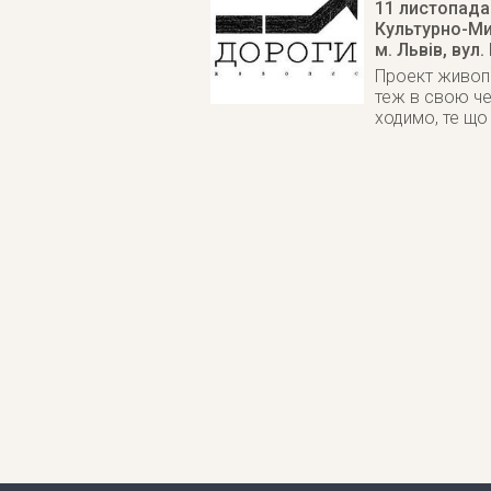
11 листопада
Культурно-Ми
м. Львів
,
вул.
Проект живопи
теж в свою че
ходимо, те що