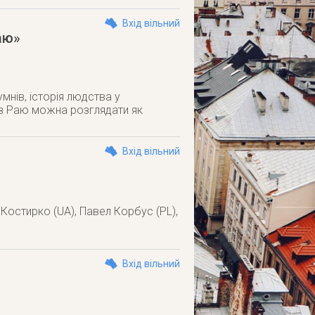
Вхід вільний
аю»
мнів, історія людства у
 з Раю можна розглядати як
Вхід вільний
 Костирко (UA), Павел Корбус (PL),
Вхід вільний