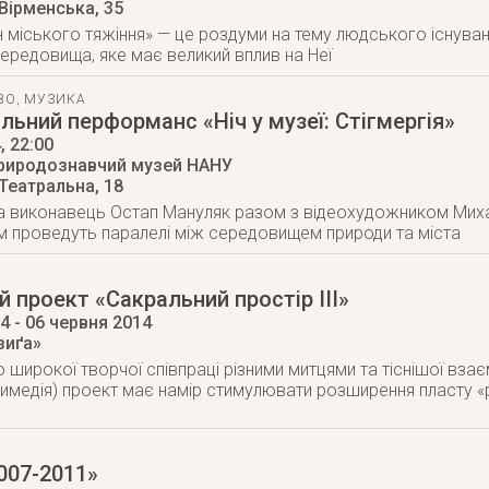
 Вірменська, 35
 міського тяжіння» — це роздуми на тему людського існування
ередовища, яке має великий вплив на Неї
ВО
,
МУЗИКА
альний перформанс «Ніч у музеї: Стігмергія»
4
, 22:00
риродознавчий музей НАНУ
 Театральна, 18
а виконавець Остап Мануляк разом з відеохудожником Ми
 проведуть паралелі між середовищем природи та міста
 проект «Сакральний простір ІІІ»
14
- 06 червня 2014
зиґа»
широкої творчої співпраці різними митцями та тіснішої взає
тимедія) проект має намір стимулювати розширення пласту «
007-2011»