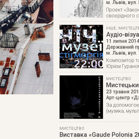
м. Львів
,
вул.
Проект «Закон
своєрідного с
ІНШЕ
,
МИСТЕЦТ
Аудіо-візу
11 липня 201
Державний п
м. Львів
,
вул.
Композитор т
Юрієм Гураном
МИСТЕЦТВО
Мистецький
23 травня 20
Арт-центр «Д
За допомогою 
(музика, муль
МИСТЕЦТВО
Виставка «Gaude Polonia 2