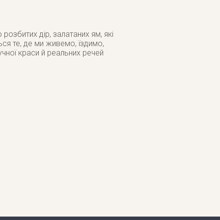
озбитих дір, залатаних ям, які
я те, де ми живемо, їздимо,
учної краси й реальних речей