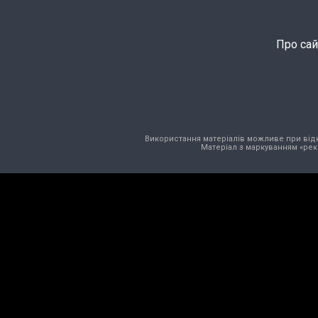
Про сай
Використання матеріалів можливе при відкри
Матеріал з маркуванням «рек