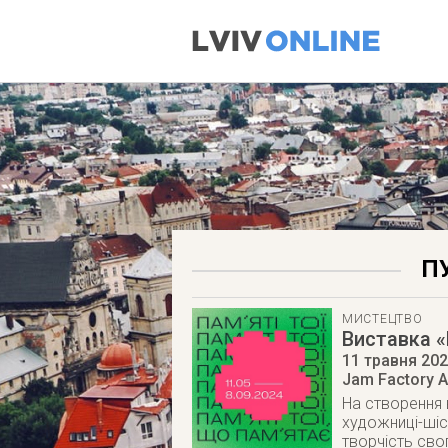
П
МИСТЕЦТВО
Виставка «
11 травня 20
Jam Factory A
На створення 
художниці-шіс
творчість сво