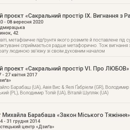
 проєкт «Сакральний простір IX. Вигнання з Р
20
- 08 вересня 2020
едмирацька
Ринок, 42
іті, метафізичне підґрунтя якого розмите й поставлене під су
рактуванні сприймається радше метафорично. Тож вигнання
рату людиною зв’язку зі своїм духовним началом
 проект «Сакральний простір VI. Про ЛЮБОВ»
7
- 27 квітня 2017
зиґа»
айло Барабаш (UA), Авія Вис & Яелі Ґабріели (GR), Володимир
ий (PL), Володимир Топій (UA), Віталій Шупляк (UA)
т Михайла Барабаша «Закон Міського Тяжіння»
14
- 31 грудня 2014
стецький центр «Дзиґа»