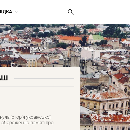
ВІДКА
АШ
ула історія української
я збереженню пам’яті про