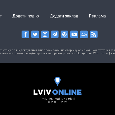
т
Додати подію
Додати заклад
Реклама
тому для індексування гіперпосиланні на сторінку оригінальної статті з вказа
лама» та «промоція» публікується на правах реклами. Працює на
WordPress
|
Ув
путівник подіями у місті
© 2009 — 2024