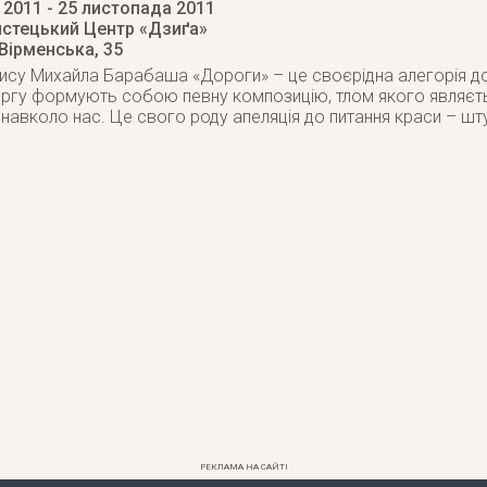
 2011
- 25 листопада 2011
стецький Центр «Дзиґа»
 Вірменська, 35
су Михайла Барабаша «Дороги» – це своєрідна алегорія до р
ргу формують собою певну композицію, тлом якого являєтьс
 навколо нас. Це свого роду апеляція до питання краси – шт
РЕКЛАМА НА САЙТІ