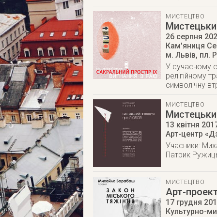
МИСТЕЦТВО
Мистецький
26 серпня 20
Кам'яниця С
м. Львів
,
пл. 
У сучасному св
релігійному т
символічну вт
МИСТЕЦТВО
Мистецький
13 квітня 201
Арт-центр «Д
Учасники: Мих
Патрик Ружицьк
МИСТЕЦТВО
Арт-проек
17 грудня 20
Культурно-ми