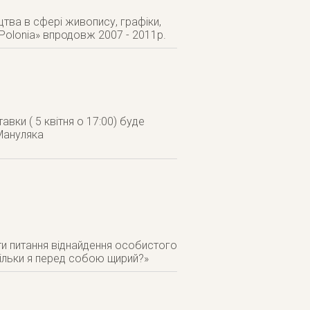
тва в сфері живопису, графіки,
 Polonia» впродовж 2007 - 2011р.
авки ( 5 квітня о 17:00) буде
Мануляка
ти питання віднайдення особистого
кільки я перед собою щирий?»