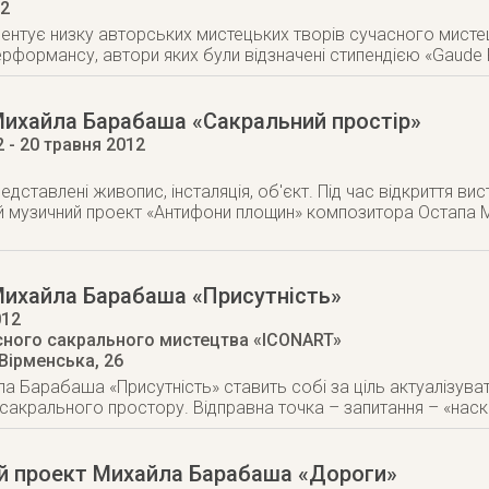
12
ентує низку авторських мистецьких творів сучасного мистец
 перформансу, автори яких були відзначені стипендією «Gaude
Михайла Барабаша «Сакральний простір»
2
- 20 травня 2012
едставлені живопис, інсталяція, об'єкт. Під час відкриття вист
й музичний проект «Антифони площин» композитора Остапа 
Михайла Барабаша «Присутність»
012
сного сакрального мистецтва «ICONART»
 Вірменська, 26
а Барабаша «Присутність» ставить собі за ціль актуалізува
сакрального простору. Відправна точка – запитання – «нас
й проект Михайла Барабаша «Дороги»