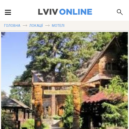
ПОДІЇ
ГОЛОВНА
ЛОКАЦІЇ
МОТЕЛІ
ЛОКАЦІЇ
ПУБЛІКАЦІЇ
ДОВІДКА