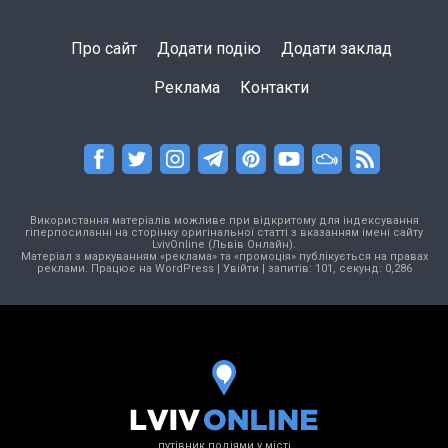
Про сайт
Додати подію
Додати заклад
Реклама
Контакти
Використання матеріалів можливе при відкритому для індексування
гіперпосиланні на сторінку оригінальної статті з вказанням імені сайту
LvivOnline (Львів Онлайн).
Матеріал з маркуванням «реклама» та «промоція» публікується на правах
реклами. Працює на
WordPress
|
Увійти
| запитів: 101, секунд: 0,286
путівник подіями у місті