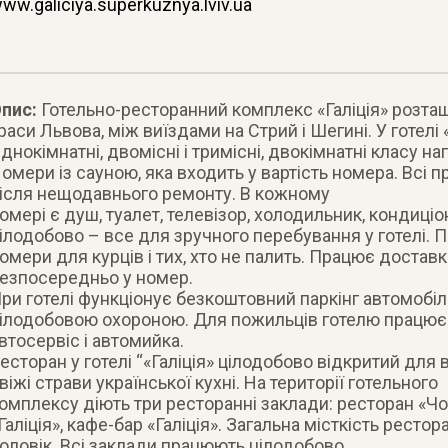
ww.galiciya.superkuznya.lviv.ua
пис:
Готельно-ресторанний комплекс «Галіція» розта
раси Львова, між виїздами на Стрий і Шегині. У готелі 
днокімнатні, двомісні і тримісні, двокімнатні класу н
омери із сауною, яка входить у вартість номера. Всі п
ісля нещодавнього ремонту. В кожному
омері є душ, туалет, телевізор, холодильник, кондиціо
ілодобово – все для зручного перебування у готелі. 
омери для курців і тих, хто не палить. Працює доставк
езпосередньо у номер.
ри готелі функціонує безкоштовний паркінг автомобіл
ілодобовою охороною. Для пожильців готелю працює
втосервіс і автомийка.
есторан у готелі “«Галіція» цілодобово відкритий для 
віжі страви української кухні. На території готельного
омплексу діють три ресторанні заклади: ресторан «Чо
Галіція», кафе-бар «Галіція». Загальна місткість рест
оловік. Всі заклади працюють цілодобово.