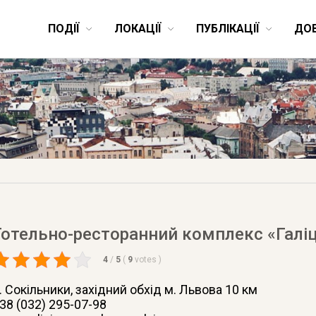
ПОДІЇ
ЛОКАЦІЇ
ПУБЛІКАЦІЇ
ДО
Готельно-ресторанний комплекс «Галіц
4
/
5
(
9
votes
)
. Сокільники
, західний обхід м. Львова 10 км
38 (032) 295-07-98