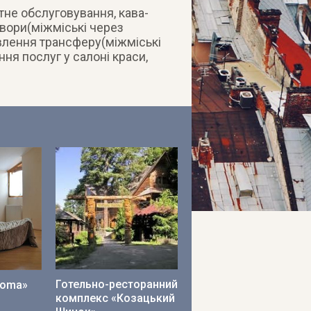
етне обслуговування, кава-
овори(міжміські через
влення трансферу(міжміські
ння послуг у салоні краси,
Готельно-ресторанний
Roma»
комплекс «Козацький