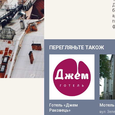
Д
б
а
п
ф
ПЕРЕГЛЯНЬТЕ ТАКОЖ
Готель «Джем
Мотель
Раковець»
вул. Зеле