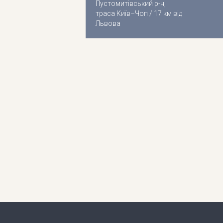
Пустомитівський р-н,
траса Київ–Чоп / 17 км від
Львова