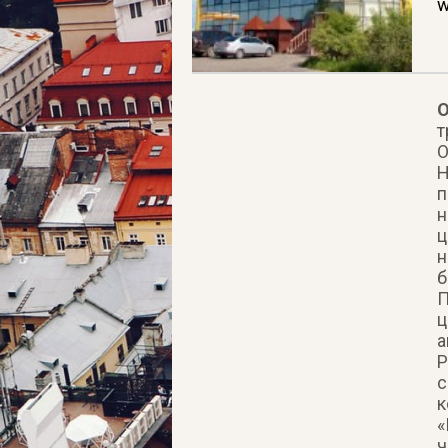
w
О
т
О
Н
п
н
ц
н
б
П
ц
а
Р
с
к
«
ч