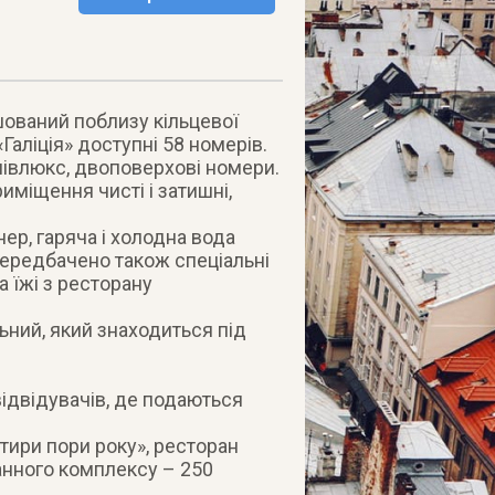
шований поблизу кільцевої
«Галіція» доступні 58 номерів.
апівлюкс, двоповерхові номери.
риміщення чисті і затишні,
нер, гаряча і холодна вода
Передбачено також спеціальні
а їжі з ресторану
ьний, який знаходиться під
відвідувачів, де подаються
тири пори року», ресторан
оранного комплексу – 250