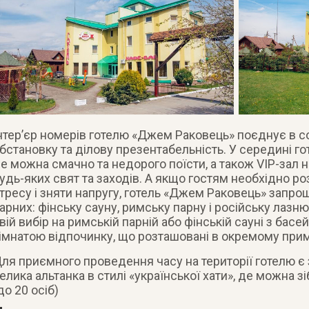
нтер’єр номерів готелю «Джем Раковець» поєднує в 
бстановку та ділову презентабельність. У середині г
е можна смачно та недорого поїсти, а також VIP-зал 
удь-яких свят та заходів. А якщо гостям необхідно ро
тресу і зняти напругу, готель «Джем Раковець» запро
арних: фінську сауну, римську парну і російську лазн
вій вибір на римській парній або фінській сауні з ба
імнатою відпочинку, що розташовані в окремому при
ля приємного проведення часу на території готелю є з
елика альтанка в стилі «української хати», де можна 
до 20 осіб)