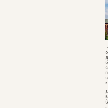
І
о
д
б
с
п
с
к
Д
в
(