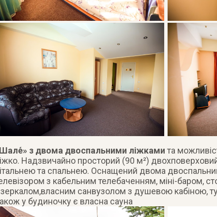
Шале́» з двома двоспальними ліжками
та можливіс
іжко. Надзвичайно просторий (90 м²) двохповерхови
італьнею та спальнею. Оснащений двома двоспальни
елевізором з кабельним телебаченням, міні-баром, ст
зеркалом,власним санвузолом з душевою кабіною, т
акож у будиночку є власна сауна