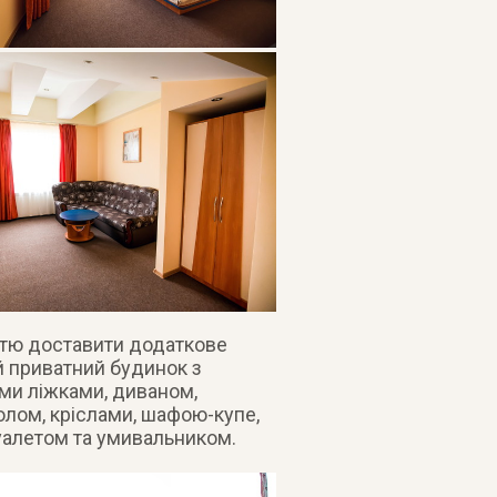
тю доставити додаткове
й приватний будинок з
ми ліжками, диваном,
олом, кріслами, шафою-купе,
уалетом та умивальником.