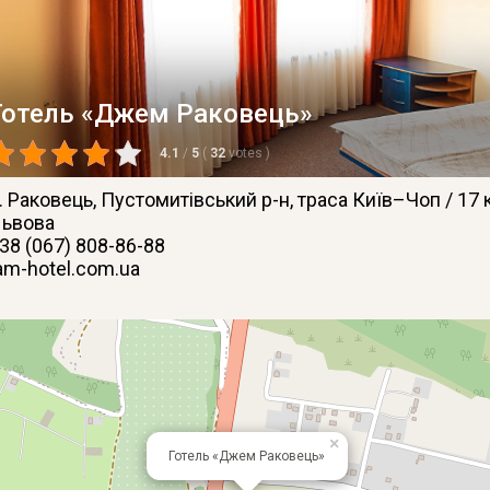
Готель «Джем Раковець»
4.1
/
5
(
32
votes
)
. Раковець
, Пустомитівський р-н, траса Київ–Чоп / 17 
ьвова
38 (067) 808-86-88
am-hotel.com.ua
×
Готель «Джем Раковець»