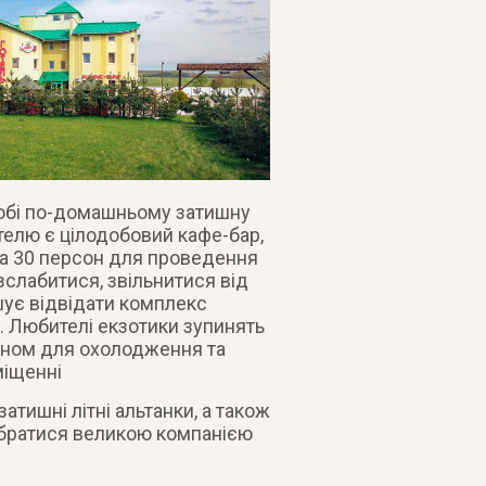
собі по-домашньому затишну
отелю є цілодобовий кафе-бар,
на 30 персон для проведення
зслабитися, звільнитися від
шує відвідати комплекс
ю. Любителі екзотики зупинять
сейном для охолодження та
міщенні
атишні літні альтанки, а також
зібратися великою компанією