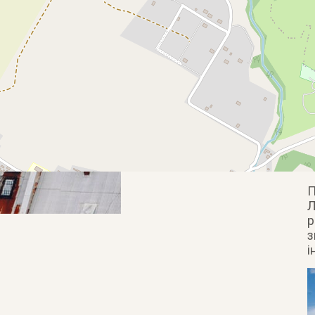
П
Л
р
з
і