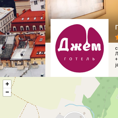
с
Л
+
j
+
−