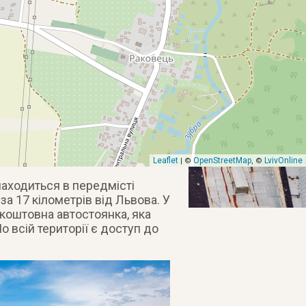
Leaflet
OpenStreetMap
LvivOnline
| ©
, ©
аходиться в передмісті
за 17 кілометрів від Львова. У
коштовна автостоянка, яка
 всій території є доступ до