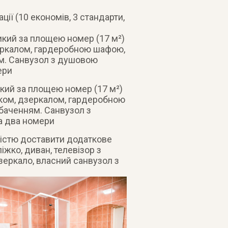
ції (10 економів, 3 стандарти,
икий за площею номер (17 м²)
еркалом, гардеробною шафою,
ям. Санвузол з душовою
ери
икий за площею номер (17 м²)
ком, дзеркалом, гардеробною
баченням. Санвузол з
а два номери
істю доставити додаткове
іжко, диван, телевізор з
дзеркало, власний санвузол з