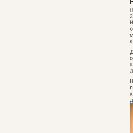
Н
3
Н
о
м
к
Д
о
ш
д
Н
л
к
д