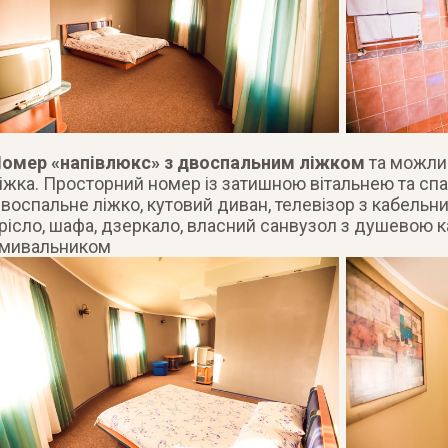
омер «напівлюкс» з двоспальним ліжком
та можли
іжка. Просторний номер із затишною вітальнею та спал
воспальне ліжко, кутовий диван, телевізор з кабельним
рісло, шафа, дзеркало, власний санвузол з душевою к
мивальником