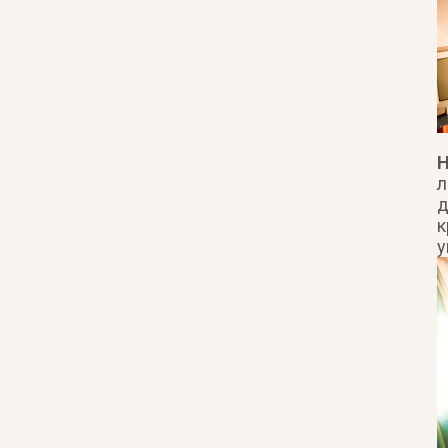
Н
л
д
к
у