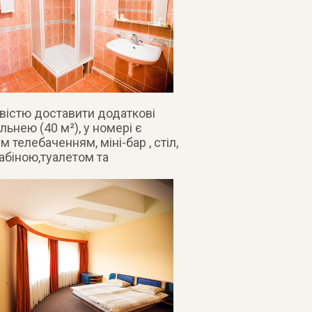
вістю доставити додаткові
ьнею (40 м²), у номері є
 телебаченням, міні-бар , стіл,
абіною,туалетом та