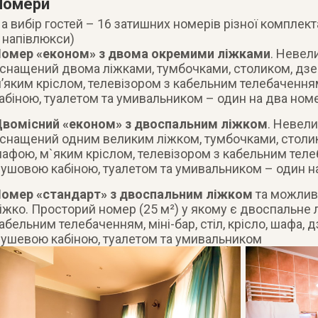
Номери
а вибір гостей – 16 затишних номерів різної комплекта
 напівлюкси)
омер «економ» з двома окремими ліжками
. Невел
снащений двома ліжками, тумбочками, столиком, дз
’яким кріслом, телевізором з кабельним телебаченн
абіною, туалетом та умивальником – один на два ном
вомісний «економ» з двоспальним ліжком
. Невел
снащений одним великим ліжком, тумбочками, столи
афою, м`яким кріслом, телевізором з кабельним теле
ушовою кабіною, туалетом та умивальником – один н
омер «стандарт» з двоспальним ліжком
та можлив
іжко. Просторий номер (25 м²) у якому є двоспальне л
абельним телебаченням, міні-бар, стіл, крісло, шафа, 
ушевою кабіною, туалетом та умивальником