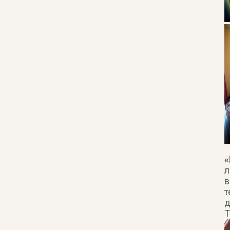
«
л
в
т
д
Т