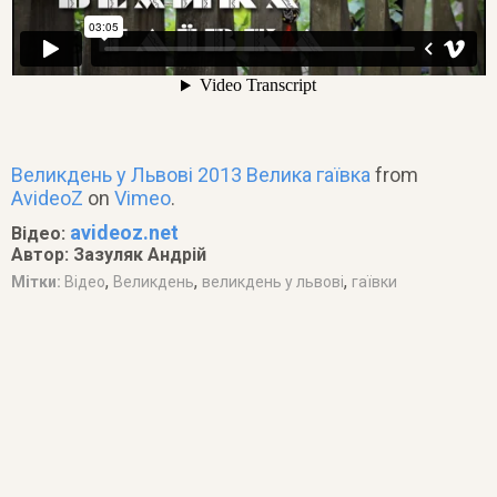
Великдень у Львові 2013 Велика гаївка
from
AvideoZ
on
Vimeo
.
avideoz.net
Відео:
Автор: Зазуляк Андрій
,
,
,
Мітки:
Відео
Великдень
великдень у львові
гаївки