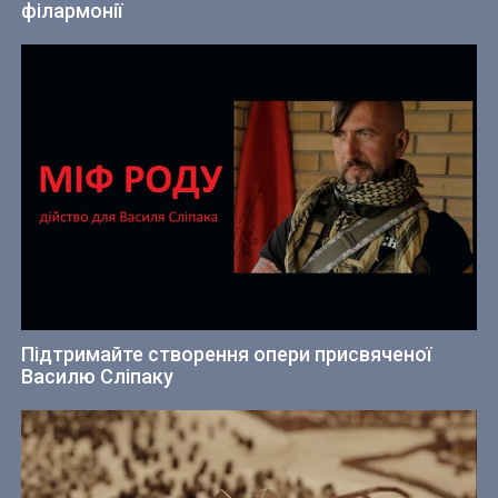
філармонії
Підтримайте створення опери присвяченої
Василю Сліпаку