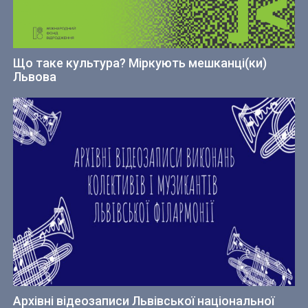
Що таке культура? Міркують мешканці(ки)
Львова
Архівні відеозаписи Львівської національної